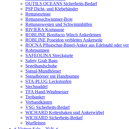
OUTILS OCEANS Sicherheits-Bedarf
PSP Dicht- und Klebebänder
Rettungsringe
Rettungsschwimmer-Boje
Rettungswesten und Schwimmhilfen
RIVIERA Kompasse
ROBLINE Bonifacio Winch Ankerleinen
ROBLINE Poseidon verbleites Ankerseile
ROCNA Pflugschar-Bügel-Anker aus Edelstahl oder ver
Rohrpumpen
SAFEOLINA Streckgurte
Safety Grab Bags
Segelhandschuhe
Signal-Mundhörner
Signalhörner mit Handpumpe
STA-PLUG Leckstopfen
Stechpaddel
TFA Hand-Windmesser
Treibanker
Verbandkästen
VSG Sicherheits-Bedarf
WICHARD Kettenhaken und Ankerwirbel
WICHARD Sicherheits-Bedarf
Wurfleinen
⚡ Victron Sale – 20 % ⚡