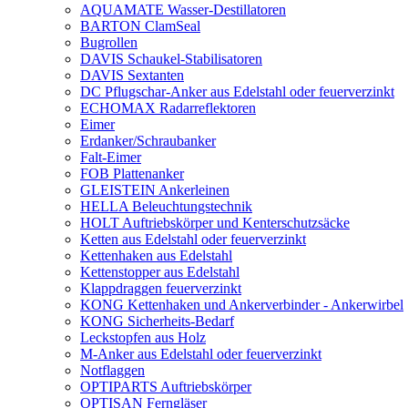
AQUAMATE Wasser-Destillatoren
BARTON ClamSeal
Bugrollen
DAVIS Schaukel-Stabilisatoren
DAVIS Sextanten
DC Pflugschar-Anker aus Edelstahl oder feuerverzinkt
ECHOMAX Radarreflektoren
Eimer
Erdanker/Schraubanker
Falt-Eimer
FOB Plattenanker
GLEISTEIN Ankerleinen
HELLA Beleuchtungstechnik
HOLT Auftriebskörper und Kenterschutzsäcke
Ketten aus Edelstahl oder feuerverzinkt
Kettenhaken aus Edelstahl
Kettenstopper aus Edelstahl
Klappdraggen feuerverzinkt
KONG Kettenhaken und Ankerverbinder - Ankerwirbel
KONG Sicherheits-Bedarf
Leckstopfen aus Holz
M-Anker aus Edelstahl oder feuerverzinkt
Notflaggen
OPTIPARTS Auftriebskörper
OPTISAN Ferngläser