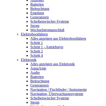
Anzeiger
Batterien
Beleuchtung
Empfang
Generatoren
Scheibenwischer Systeme
Strom
Wechselstromanschluß
Elektrobootfahren
Alles anzeigen aus Elektrobootfahren
Schritt 1
Schritt 1 - Antriebstyp
Schritt 2
Schritt 4
Elektronik
Alles anzeigen aus Elektronik
AquaAmp
Audio
Batterien
Beleuchtung
Generatoren
Navigation / Fischfinder / Instrumente
Navigation, Überwachungssysteme
Scheibenwischer Systeme
Strom