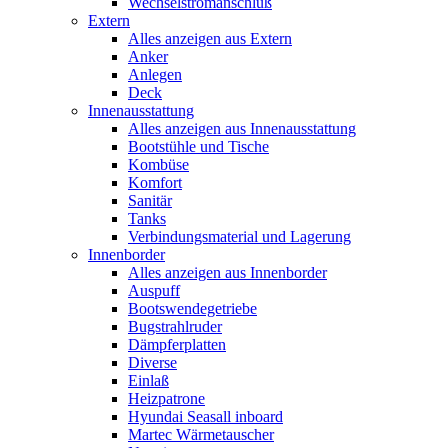
Wechselstromanschluß
Extern
Alles anzeigen aus Extern
Anker
Anlegen
Deck
Innenausstattung
Alles anzeigen aus Innenausstattung
Bootstühle und Tische
Kombüse
Komfort
Sanitär
Tanks
Verbindungsmaterial und Lagerung
Innenborder
Alles anzeigen aus Innenborder
Auspuff
Bootswendegetriebe
Bugstrahlruder
Dämpferplatten
Diverse
Einlaß
Heizpatrone
Hyundai Seasall inboard
Martec Wärmetauscher