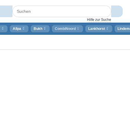
Hilfe zur Suche
⚡
Allpa
Bukh
CombiNoord
Lankhorst
Lindem