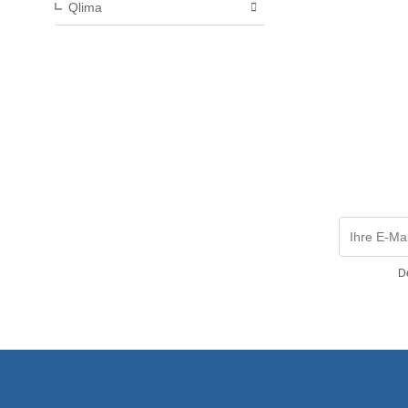
Qlima
D