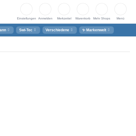
Einstellungen
Anmelden
Merkzettel
Warenkorb
Mehr Shops
Menü
ann
Swi-Tec
Verschiedene
✨ Markenwelt