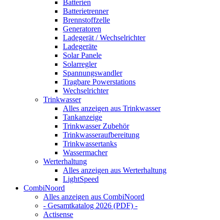
Batterien
Batterietrenner
Brennstoffzelle
Generatoren
Ladegerät / Wechselrichter
Ladegeräte
Solar Panele
Solarregler
Spannungswandler
Tragbare Powerstations
Wechselrichter
Trinkwasser
Alles anzeigen aus Trinkwasser
Tankanzeige
Trinkwasser Zubehör
Trinkwasseraufbereitung
Trinkwassertanks
Wassermacher
Werterhaltung
Alles anzeigen aus Werterhaltung
LightSpeed
CombiNoord
Alles anzeigen aus CombiNoord
- Gesamtkatalog 2026 (PDF) -
Actisense