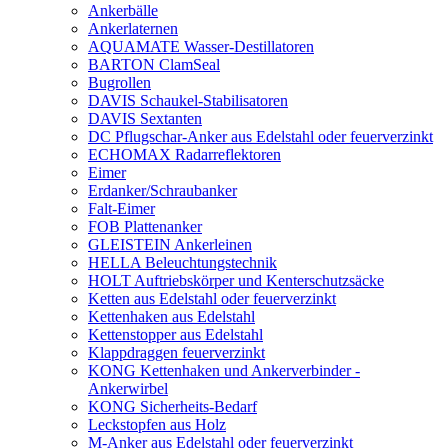
Ankerbälle
Ankerlaternen
AQUAMATE Wasser-Destillatoren
BARTON ClamSeal
Bugrollen
DAVIS Schaukel-Stabilisatoren
DAVIS Sextanten
DC Pflugschar-Anker aus Edelstahl oder feuerverzinkt
ECHOMAX Radarreflektoren
Eimer
Erdanker/Schraubanker
Falt-Eimer
FOB Plattenanker
GLEISTEIN Ankerleinen
HELLA Beleuchtungstechnik
HOLT Auftriebskörper und Kenterschutzsäcke
Ketten aus Edelstahl oder feuerverzinkt
Kettenhaken aus Edelstahl
Kettenstopper aus Edelstahl
Klappdraggen feuerverzinkt
KONG Kettenhaken und Ankerverbinder -
Ankerwirbel
KONG Sicherheits-Bedarf
Leckstopfen aus Holz
M-Anker aus Edelstahl oder feuerverzinkt