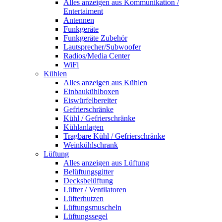
Alles anzeigen aus Kommunikation /
Entertaiment
Antennen
Funkgeräte
Funkgeräte Zubehör
Lautsprecher/Subwoofer
Radios/Media Center
WiFi
Kühlen
Alles anzeigen aus Kühlen
Einbaukühlboxen
Eiswürfelbereiter
Gefrierschränke
Kühl / Gefrierschränke
Kühlanlagen
Tragbare Kühl / Gefrierschränke
Weinkühlschrank
Lüftung
Alles anzeigen aus Lüftung
Belüftungsgitter
Decksbelüftung
Lüfter / Ventilatoren
Lüfterhutzen
Lüftungsmuscheln
Lüftungssegel