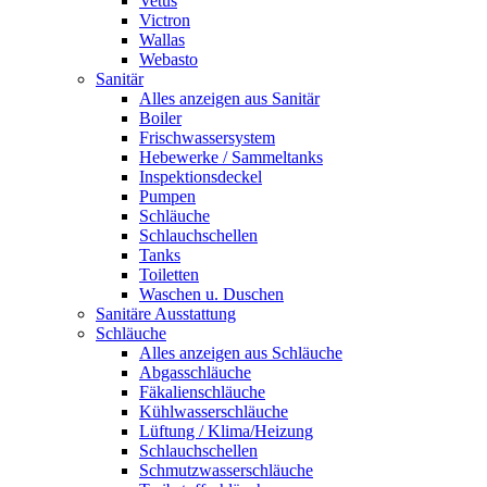
Vetus
Victron
Wallas
Webasto
Sanitär
Alles anzeigen aus Sanitär
Boiler
Frischwassersystem
Hebewerke / Sammeltanks
Inspektionsdeckel
Pumpen
Schläuche
Schlauchschellen
Tanks
Toiletten
Waschen u. Duschen
Sanitäre Ausstattung
Schläuche
Alles anzeigen aus Schläuche
Abgasschläuche
Fäkalienschläuche
Kühlwasserschläuche
Lüftung / Klima/Heizung
Schlauchschellen
Schmutzwasserschläuche