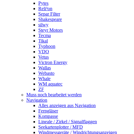
Pytes
Reli³on
Separ Filter
Shakespeare
silwy
Steyr Motors
Tecma
Tikal
Typhoon
VDO
Vetus
Victron Energy
Wallas
Webasto
Whale
WM aquatec
ZF
Muss noch bearbeitet werden
Navigation
Alles anzeigen aus Navigation
Ferngläser
Kompasse
Lineale / Zirkel / Signalflaggen
Seekartenplotter / MFD
Windmessgeräte / Windrichtungsanzeigen