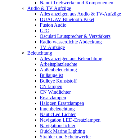
Nanni Triebwerke und Komponenten
Audio & TV-Aufzüge
Alles anzeigen aus Audio & TV-Aufzüge
DUAL AV Bluetooth-Paket
Fusion Audio
LTC
Osculati Lautsprecher & Verstärkers
Radio wasserdichte Abdeckung
TV-Aufzüge
Beleuchtung
Alles anzeigen aus Beleuchtung
Arbeitsplatzleuchte
Außenbeleuchtung
Bullauge ist
Bulleye Kunststoff
CN lampen
CN Windlichter
Ersatzlampen
Halogen Ersatzlampen
Innenbeleuchtung
NauticLed Lichter
Navigation LED-Ersatzlampen
Navigationslichter
Quick Marine Lighting
Strahler und Scheinwerfer