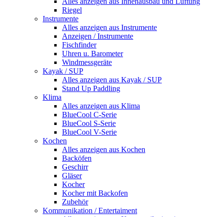
Alles anzeigen aus Innenausbau und Lüftung
Riegel
Instrumente
Alles anzeigen aus Instrumente
Anzeigen / Instrumente
Fischfinder
Uhren u. Barometer
Windmessgeräte
Kayak / SUP
Alles anzeigen aus Kayak / SUP
Stand Up Paddling
Klima
Alles anzeigen aus Klima
BlueCool C-Serie
BlueCool S-Serie
BlueCool V-Serie
Kochen
Alles anzeigen aus Kochen
Backöfen
Geschirr
Gläser
Kocher
Kocher mit Backofen
Zubehör
Kommunikation / Entertaiment