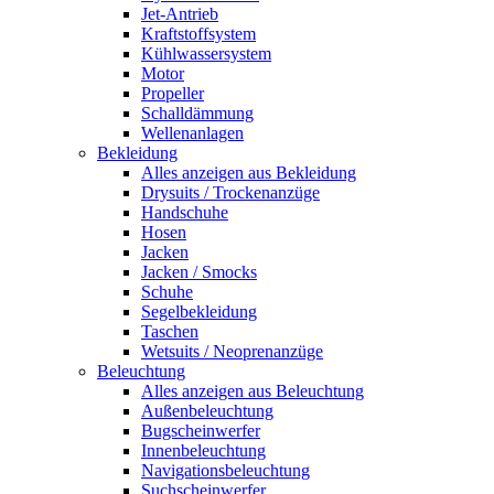
Jet-Antrieb
Kraftstoffsystem
Kühlwassersystem
Motor
Propeller
Schalldämmung
Wellenanlagen
Bekleidung
Alles anzeigen aus Bekleidung
Drysuits / Trockenanzüge
Handschuhe
Hosen
Jacken
Jacken / Smocks
Schuhe
Segelbekleidung
Taschen
Wetsuits / Neoprenanzüge
Beleuchtung
Alles anzeigen aus Beleuchtung
Außenbeleuchtung
Bugscheinwerfer
Innenbeleuchtung
Navigationsbeleuchtung
Suchscheinwerfer