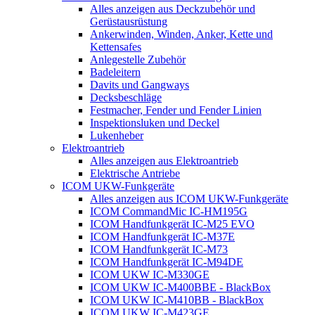
Alles anzeigen aus Deckzubehör und
Gerüstausrüstung
Ankerwinden, Winden, Anker, Kette und
Kettensafes
Anlegestelle Zubehör
Badeleitern
Davits und Gangways
Decksbeschläge
Festmacher, Fender und Fender Linien
Inspektionsluken und Deckel
Lukenheber
Elektroantrieb
Alles anzeigen aus Elektroantrieb
Elektrische Antriebe
ICOM UKW-Funkgeräte
Alles anzeigen aus ICOM UKW-Funkgeräte
ICOM CommandMic IC-HM195G
ICOM Handfunkgerät IC-M25 EVO
ICOM Handfunkgerät IC-M37E
ICOM Handfunkgerät IC-M73
ICOM Handfunkgerät IC-M94DE
ICOM UKW IC-M330GE
ICOM UKW IC-M400BBE - BlackBox
ICOM UKW IC-M410BB - BlackBox
ICOM UKW IC-M423GE