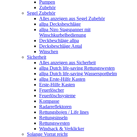
Pumpen
Zubehör
Segel Zubehör
Alles anzeigen aus Segel Zubehör
allpa Decksbeschläge
allpa Niro Stagspanner mit
Winschkurbelbedienung
Deckbeschläge allpa
Decksbeschläge Antal
Winschen
Sicherheit
Alles anzeigen aus Sicherheit
allpa Dutch life-saving Rettungswesten
allpa Dutch life-saving Wassersporthelm
allpa Erste-Hilfe Kasten
Erste-Hilfe Kasten
Feuerlöscher
Feuerlöschsysteme
Kompasse
Radarreflektoren
Rettungsbojen / Life lines
Rettungsinseln
Rettungswesten
Windsack & Verklicker
Solange Vorrat reicht