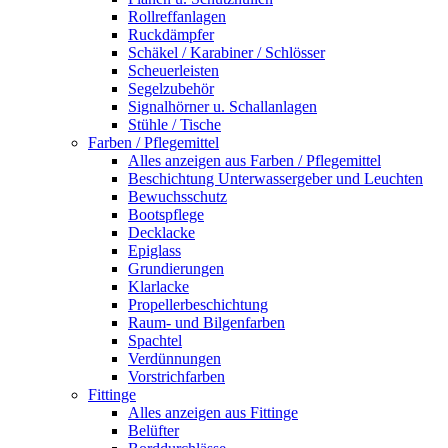
Rollreffanlagen
Ruckdämpfer
Schäkel / Karabiner / Schlösser
Scheuerleisten
Segelzubehör
Signalhörner u. Schallanlagen
Stühle / Tische
Farben / Pflegemittel
Alles anzeigen aus Farben / Pflegemittel
Beschichtung Unterwassergeber und Leuchten
Bewuchsschutz
Bootspflege
Decklacke
Epiglass
Grundierungen
Klarlacke
Propellerbeschichtung
Raum- und Bilgenfarben
Spachtel
Verdünnungen
Vorstrichfarben
Fittinge
Alles anzeigen aus Fittinge
Belüfter