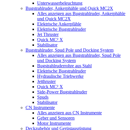
Unterwasserbeleuchtung
Bugstrahlruder, Ankerphähle und Quick MC2X
Alles anzeigen aus Bugstrahlruder, Ankerphähle
und Quick MC2X
Elektrische Ankerpfähle
Elektrische Bugstrahlruder
Jet Thruster
Quick MC² X
Stabilisator
Bugstrahlruder, Spud Pole und Docking System
Alles anzeigen aus Bugstrahlruder, Spud Pole
und Docking System
Bugstrahlruderrohre aus Stahl
Elektrische Bugstrahlruder
Hydraulische Triebwerke
Jetthruster
Quick MC² X
Side-Power Bugstrahlruder
Spuds
Stabilisator
CN Instrumente
Alles anzeigen aus CN Instrumente
Geber und Sensoren
Motor Instrumente
Deckzubehör und Gerüstausrüstung