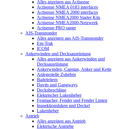
Alles anzeigen aus Actisense
Actisense NMEA 0183 interfaces
Actisense NMEA 2000 interfaces
Actisense NMEA2000 Starter Kits
Actisense NMEA2000-Netzwerk
Actisense PRO range
AIS-Transponder
Alles anzeigen aus AIS-Transponder
Em-Trak
ICOM
Ankerwinden und Decksausrüstung
Alles anzeigen aus Ankerwinden und
Decksausrüstung
Ankerwinden, Capstan, Anker und Kette
Anlegestelle Zubehör
Badeleitern
Davits und Gangways
Decksbeschläge
Elektrischer Lukenheber
Festmacher, Fender und Fender Linien
Inspektionsluken und Deckel
Lukenheber
Antrieb
Alles anzeigen aus Antrieb
Elektrische Antriebe