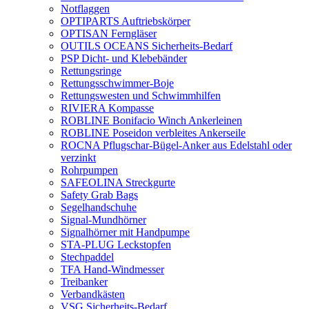
Notflaggen
OPTIPARTS Auftriebskörper
OPTISAN Ferngläser
OUTILS OCEANS Sicherheits-Bedarf
PSP Dicht- und Klebebänder
Rettungsringe
Rettungsschwimmer-Boje
Rettungswesten und Schwimmhilfen
RIVIERA Kompasse
ROBLINE Bonifacio Winch Ankerleinen
ROBLINE Poseidon verbleites Ankerseile
ROCNA Pflugschar-Bügel-Anker aus Edelstahl oder
verzinkt
Rohrpumpen
SAFEOLINA Streckgurte
Safety Grab Bags
Segelhandschuhe
Signal-Mundhörner
Signalhörner mit Handpumpe
STA-PLUG Leckstopfen
Stechpaddel
TFA Hand-Windmesser
Treibanker
Verbandkästen
VSG Sicherheits-Bedarf