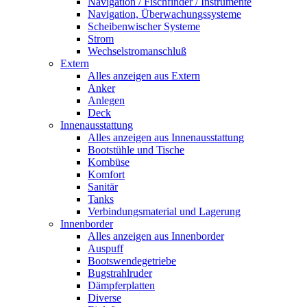
Navigation / Fischfinder / Instrumente
Navigation, Überwachungssysteme
Scheibenwischer Systeme
Strom
Wechselstromanschluß
Extern
Alles anzeigen aus Extern
Anker
Anlegen
Deck
Innenausstattung
Alles anzeigen aus Innenausstattung
Bootstühle und Tische
Kombüse
Komfort
Sanitär
Tanks
Verbindungsmaterial und Lagerung
Innenborder
Alles anzeigen aus Innenborder
Auspuff
Bootswendegetriebe
Bugstrahlruder
Dämpferplatten
Diverse