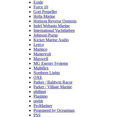
Exide
Force 10
Gori Propeller
Hella Marine
Horizon Reverse Osmosis
Indel Webasto Marine
International Yachtfarben
Johnson Pump
Kicker Marine Audio
Lenco
Marinco
Mastervolt
Maxwell
MG Energy Systems
Multiflex
Northern Lights
OXE
Parker / Baldwin Racor
Parker / Village Marine
philippi
Plastimo
prebit
ProMariner
Propspeed by Oceanmax
PSS