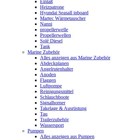
Einlaß
Heizpatrone
Hyundai Seasall inboard
Martec Wärmetauscher
Nanni
propellerwelle
Propellerwellen
Solé Diesel
Tank
Marine Zubehör
Alles anzeigen aus Marine Zubehör
Abdeckplanen
Angelrutenhalter
Anoden
Flaggen
Luftpompe
Reinigungsmittel
Schlauchboote
Signalhorner
Takelage & Ausrüstung
Tau
Trailerzubehör
Wassersport
Pumpen
Alles anzeigen aus Pumpen