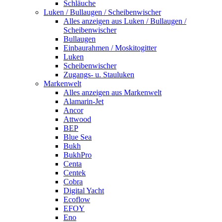
Schläuche
Luken / Bullaugen / Scheibenwischer
Alles anzeigen aus Luken / Bullaugen /
Scheibenwischer
Bullaugen
Einbaurahmen / Moskitogitter
Luken
Scheibenwischer
Zugangs- u. Stauluken
Markenwelt
Alles anzeigen aus Markenwelt
Alamarin-Jet
Ancor
Attwood
BEP
Blue Sea
Bukh
BukhPro
Centa
Centek
Cobra
Digital Yacht
Ecoflow
EFOY
Eno