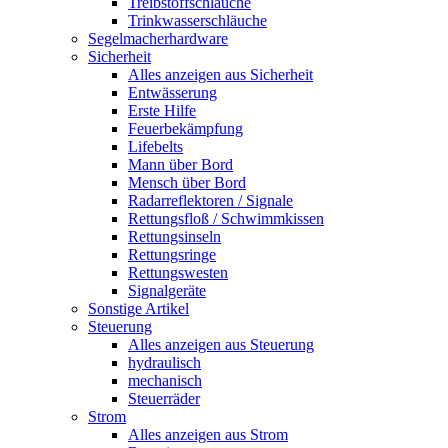
Treibstoffschläuche
Trinkwasserschläuche
Segelmacherhardware
Sicherheit
Alles anzeigen aus Sicherheit
Entwässerung
Erste Hilfe
Feuerbekämpfung
Lifebelts
Mann über Bord
Mensch über Bord
Radarreflektoren / Signale
Rettungsfloß / Schwimmkissen
Rettungsinseln
Rettungsringe
Rettungswesten
Signalgeräte
Sonstige Artikel
Steuerung
Alles anzeigen aus Steuerung
hydraulisch
mechanisch
Steuerräder
Strom
Alles anzeigen aus Strom