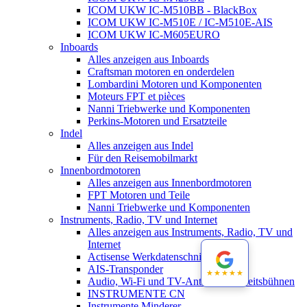
ICOM UKW IC-M510BB - BlackBox
ICOM UKW IC-M510E / IC-M510E-AIS
ICOM UKW IC-M605EURO
Inboards
Alles anzeigen aus Inboards
Craftsman motoren en onderdelen
Lombardini Motoren und Komponenten
Moteurs FPT et pièces
Nanni Triebwerke und Komponenten
Perkins-Motoren und Ersatzteile
Indel
Alles anzeigen aus Indel
Für den Reisemobilmarkt
Innenbordmotoren
Alles anzeigen aus Innenbordmotoren
FPT Motoren und Teile
Nanni Triebwerke und Komponenten
Instruments, Radio, TV und Internet
Alles anzeigen aus Instruments, Radio, TV und
Internet
Actisense Werkdatenschnitt
AIS-Transponder
★★★★★
★★★★★
Audio, Wi-Fi und TV-Antennen-Arbeitsbühnen
INSTRUMENTE CN
Instrumente Minderer