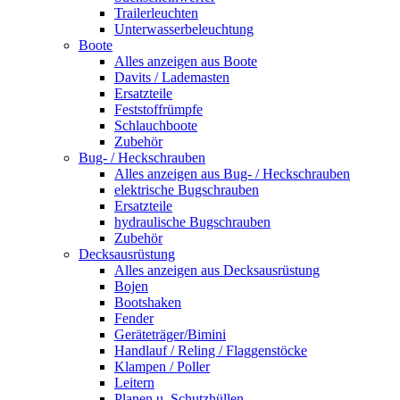
Trailerleuchten
Unterwasserbeleuchtung
Boote
Alles anzeigen aus Boote
Davits / Lademasten
Ersatzteile
Feststoffrümpfe
Schlauchboote
Zubehör
Bug- / Heckschrauben
Alles anzeigen aus Bug- / Heckschrauben
elektrische Bugschrauben
Ersatzteile
hydraulische Bugschrauben
Zubehör
Decksausrüstung
Alles anzeigen aus Decksausrüstung
Bojen
Bootshaken
Fender
Geräteträger/Bimini
Handlauf / Reling / Flaggenstöcke
Klampen / Poller
Leitern
Planen u. Schutzhüllen