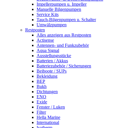
Impellerpumpen u. Impeller
Manuelle Bilgenpumpen
Service Kits
Tauch-Bilgenpumpen u. Schalter
Umwälzpumpen
Restposten
Alles anzeigen aus Restposten
Actisense
Antennen- und Funkzubehör
Aqua Signal
Ausstellungsstücke
Batterien / Akkus
Batteriezubehör / Sicherungen
Beiboote / SUPs
Bekleidung
BEP
Bukh
Dichtungen
ENO
Exide
Fenster / Luken
Filter
Hella Marine
International
Isotherm