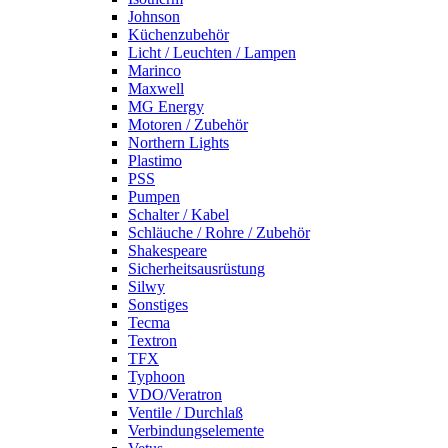
Johnson
Küchenzubehör
Licht / Leuchten / Lampen
Marinco
Maxwell
MG Energy
Motoren / Zubehör
Northern Lights
Plastimo
PSS
Pumpen
Schalter / Kabel
Schläuche / Rohre / Zubehör
Shakespeare
Sicherheitsausrüstung
Silwy
Sonstiges
Tecma
Textron
TFX
Typhoon
VDO/Veratron
Ventile / Durchlaß
Verbindungselemente