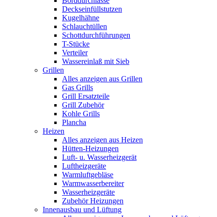
Borddurchlässe
Deckseinfüllstutzen
Kugelhähne
Schlauchtüllen
Schottdurchführungen
T-Stücke
Verteiler
Wassereinlaß mit Sieb
Grillen
Alles anzeigen aus Grillen
Gas Grills
Grill Ersatzteile
Grill Zubehör
Kohle Grills
Plancha
Heizen
Alles anzeigen aus Heizen
Hütten-Heizungen
Luft- u. Wasserheizgerät
Luftheizgeräte
Warmluftgebläse
Warmwasserbereiter
Wasserheizgeräte
Zubehör Heizungen
Innenausbau und Lüftung