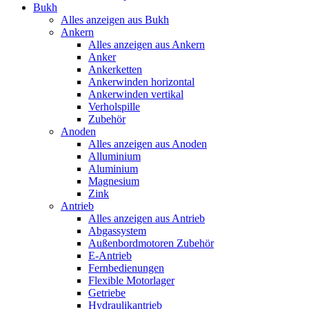
Bukh
Alles anzeigen aus Bukh
Ankern
Alles anzeigen aus Ankern
Anker
Ankerketten
Ankerwinden horizontal
Ankerwinden vertikal
Verholspille
Zubehör
Anoden
Alles anzeigen aus Anoden
Alluminium
Aluminium
Magnesium
Zink
Antrieb
Alles anzeigen aus Antrieb
Abgassystem
Außenbordmotoren Zubehör
E-Antrieb
Fernbedienungen
Flexible Motorlager
Getriebe
Hydraulikantrieb