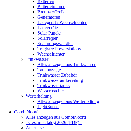
Batterien
Batterietrenner
Brennstoffzelle
Generatoren
Ladegerät / Wechselrichter
Ladegeräte
Solar Panele
Solarregler
Spannungswandler
Tragbare Powerstations
Wechselrichter
Trinkwasser
Alles anzeigen aus Trinkwasser
Tankanzeige
Trinkwasser Zubehör
Trinkwasseraufbereitung
Trinkwassertanks
Wassermacher
Werterhaltung
Alles anzeigen aus Werterhaltung
LightSpeed
CombiNoord
Alles anzeigen aus CombiNoord
- Gesamtkatalog 2026 (PDF) -
Actisense