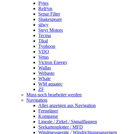
Pytes
Reli³on
Separ Filter
Shakespeare
silwy
Steyr Motors
Tecma
Tikal
Typhoon
VDO
Vetus
Victron Energy
Wallas
Webasto
Whale
WM aquatec
ZF
Muss noch bearbeitet werden
Navigation
Alles anzeigen aus Navigation
Ferngläser
Kompasse
Lineale / Zirkel / Signalflaggen
Seekartenplotter / MFD
Windmessgeräte / Windrichtungsanzeigen