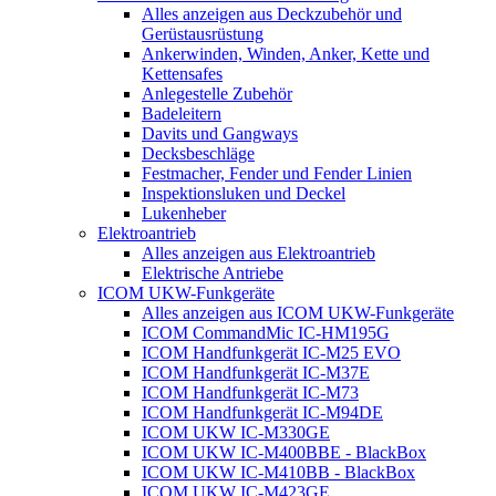
Alles anzeigen aus Deckzubehör und
Gerüstausrüstung
Ankerwinden, Winden, Anker, Kette und
Kettensafes
Anlegestelle Zubehör
Badeleitern
Davits und Gangways
Decksbeschläge
Festmacher, Fender und Fender Linien
Inspektionsluken und Deckel
Lukenheber
Elektroantrieb
Alles anzeigen aus Elektroantrieb
Elektrische Antriebe
ICOM UKW-Funkgeräte
Alles anzeigen aus ICOM UKW-Funkgeräte
ICOM CommandMic IC-HM195G
ICOM Handfunkgerät IC-M25 EVO
ICOM Handfunkgerät IC-M37E
ICOM Handfunkgerät IC-M73
ICOM Handfunkgerät IC-M94DE
ICOM UKW IC-M330GE
ICOM UKW IC-M400BBE - BlackBox
ICOM UKW IC-M410BB - BlackBox
ICOM UKW IC-M423GE