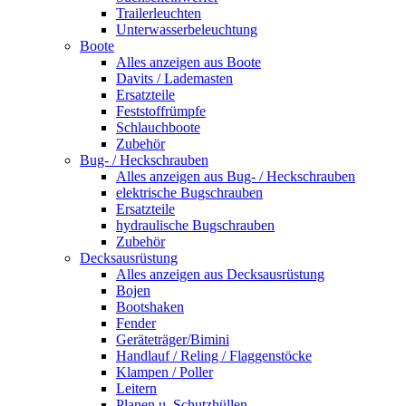
Trailerleuchten
Unterwasserbeleuchtung
Boote
Alles anzeigen aus Boote
Davits / Lademasten
Ersatzteile
Feststoffrümpfe
Schlauchboote
Zubehör
Bug- / Heckschrauben
Alles anzeigen aus Bug- / Heckschrauben
elektrische Bugschrauben
Ersatzteile
hydraulische Bugschrauben
Zubehör
Decksausrüstung
Alles anzeigen aus Decksausrüstung
Bojen
Bootshaken
Fender
Geräteträger/Bimini
Handlauf / Reling / Flaggenstöcke
Klampen / Poller
Leitern
Planen u. Schutzhüllen