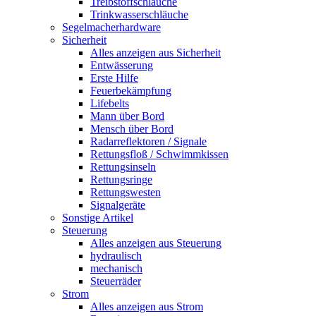
Treibstoffschläuche
Trinkwasserschläuche
Segelmacherhardware
Sicherheit
Alles anzeigen aus Sicherheit
Entwässerung
Erste Hilfe
Feuerbekämpfung
Lifebelts
Mann über Bord
Mensch über Bord
Radarreflektoren / Signale
Rettungsfloß / Schwimmkissen
Rettungsinseln
Rettungsringe
Rettungswesten
Signalgeräte
Sonstige Artikel
Steuerung
Alles anzeigen aus Steuerung
hydraulisch
mechanisch
Steuerräder
Strom
Alles anzeigen aus Strom