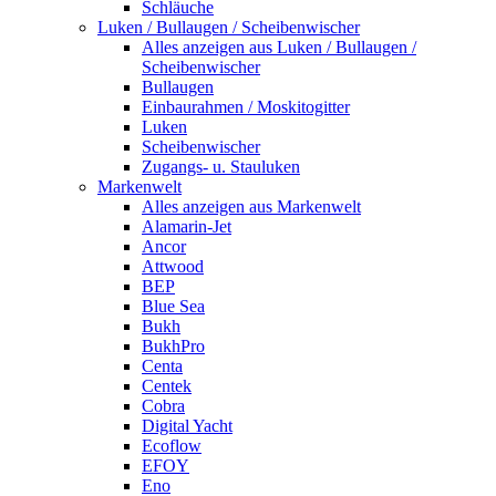
Schläuche
Luken / Bullaugen / Scheibenwischer
Alles anzeigen aus Luken / Bullaugen /
Scheibenwischer
Bullaugen
Einbaurahmen / Moskitogitter
Luken
Scheibenwischer
Zugangs- u. Stauluken
Markenwelt
Alles anzeigen aus Markenwelt
Alamarin-Jet
Ancor
Attwood
BEP
Blue Sea
Bukh
BukhPro
Centa
Centek
Cobra
Digital Yacht
Ecoflow
EFOY
Eno