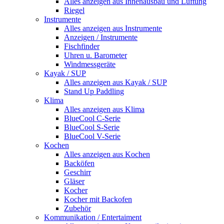
Alles anzeigen aus Innenausbau und Lüftung
Riegel
Instrumente
Alles anzeigen aus Instrumente
Anzeigen / Instrumente
Fischfinder
Uhren u. Barometer
Windmessgeräte
Kayak / SUP
Alles anzeigen aus Kayak / SUP
Stand Up Paddling
Klima
Alles anzeigen aus Klima
BlueCool C-Serie
BlueCool S-Serie
BlueCool V-Serie
Kochen
Alles anzeigen aus Kochen
Backöfen
Geschirr
Gläser
Kocher
Kocher mit Backofen
Zubehör
Kommunikation / Entertaiment