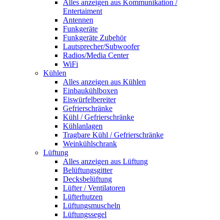
Alles anzeigen aus Kommunikation /
Entertaiment
Antennen
Funkgeräte
Funkgeräte Zubehör
Lautsprecher/Subwoofer
Radios/Media Center
WiFi
Kühlen
Alles anzeigen aus Kühlen
Einbaukühlboxen
Eiswürfelbereiter
Gefrierschränke
Kühl / Gefrierschränke
Kühlanlagen
Tragbare Kühl / Gefrierschränke
Weinkühlschrank
Lüftung
Alles anzeigen aus Lüftung
Belüftungsgitter
Decksbelüftung
Lüfter / Ventilatoren
Lüfterhutzen
Lüftungsmuscheln
Lüftungssegel