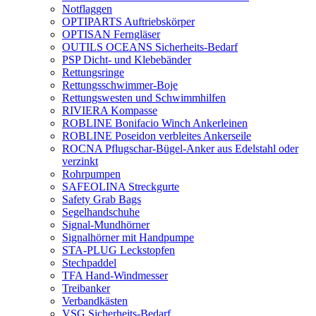
Notflaggen
OPTIPARTS Auftriebskörper
OPTISAN Ferngläser
OUTILS OCEANS Sicherheits-Bedarf
PSP Dicht- und Klebebänder
Rettungsringe
Rettungsschwimmer-Boje
Rettungswesten und Schwimmhilfen
RIVIERA Kompasse
ROBLINE Bonifacio Winch Ankerleinen
ROBLINE Poseidon verbleites Ankerseile
ROCNA Pflugschar-Bügel-Anker aus Edelstahl oder
verzinkt
Rohrpumpen
SAFEOLINA Streckgurte
Safety Grab Bags
Segelhandschuhe
Signal-Mundhörner
Signalhörner mit Handpumpe
STA-PLUG Leckstopfen
Stechpaddel
TFA Hand-Windmesser
Treibanker
Verbandkästen
VSG Sicherheits-Bedarf