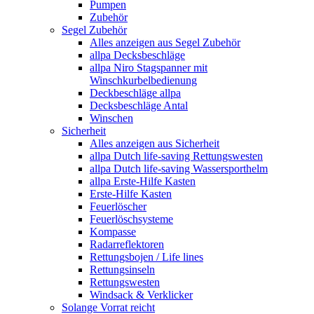
Pumpen
Zubehör
Segel Zubehör
Alles anzeigen aus Segel Zubehör
allpa Decksbeschläge
allpa Niro Stagspanner mit
Winschkurbelbedienung
Deckbeschläge allpa
Decksbeschläge Antal
Winschen
Sicherheit
Alles anzeigen aus Sicherheit
allpa Dutch life-saving Rettungswesten
allpa Dutch life-saving Wassersporthelm
allpa Erste-Hilfe Kasten
Erste-Hilfe Kasten
Feuerlöscher
Feuerlöschsysteme
Kompasse
Radarreflektoren
Rettungsbojen / Life lines
Rettungsinseln
Rettungswesten
Windsack & Verklicker
Solange Vorrat reicht