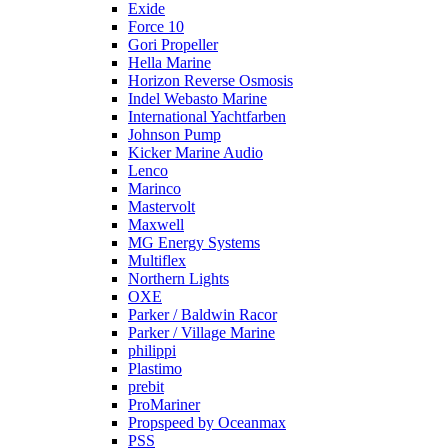
Exide
Force 10
Gori Propeller
Hella Marine
Horizon Reverse Osmosis
Indel Webasto Marine
International Yachtfarben
Johnson Pump
Kicker Marine Audio
Lenco
Marinco
Mastervolt
Maxwell
MG Energy Systems
Multiflex
Northern Lights
OXE
Parker / Baldwin Racor
Parker / Village Marine
philippi
Plastimo
prebit
ProMariner
Propspeed by Oceanmax
PSS