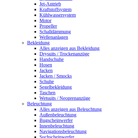
Jet-Antrieb
Kraftstoffsystem
Kühlwassersystem
Motor
Propeller
Schalldämmung
Wellenanlagen
Bekleidung
Alles anzeigen aus Bekleidung
Drysuits / Trockenanzüge
Handschuhe
Hosen
Jacken
Jacken / Smocks
Schuhe
Segelbekleidung
Taschen
Wetsuits / Neoprenanzüge
Beleuchtung
Alles anzeigen aus Beleuchtung
Außenbeleuchtung
Bugscheinwerfer
Innenbeleuchtung
Navigationsbeleuchtung
Suchscheinwerfer