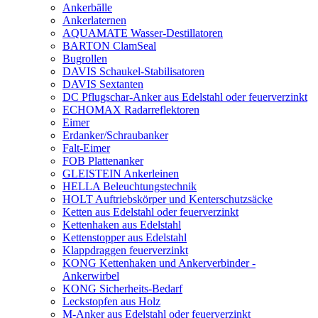
Ankerbälle
Ankerlaternen
AQUAMATE Wasser-Destillatoren
BARTON ClamSeal
Bugrollen
DAVIS Schaukel-Stabilisatoren
DAVIS Sextanten
DC Pflugschar-Anker aus Edelstahl oder feuerverzinkt
ECHOMAX Radarreflektoren
Eimer
Erdanker/Schraubanker
Falt-Eimer
FOB Plattenanker
GLEISTEIN Ankerleinen
HELLA Beleuchtungstechnik
HOLT Auftriebskörper und Kenterschutzsäcke
Ketten aus Edelstahl oder feuerverzinkt
Kettenhaken aus Edelstahl
Kettenstopper aus Edelstahl
Klappdraggen feuerverzinkt
KONG Kettenhaken und Ankerverbinder -
Ankerwirbel
KONG Sicherheits-Bedarf
Leckstopfen aus Holz
M-Anker aus Edelstahl oder feuerverzinkt