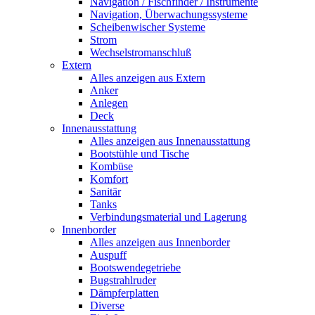
Navigation / Fischfinder / Instrumente
Navigation, Überwachungssysteme
Scheibenwischer Systeme
Strom
Wechselstromanschluß
Extern
Alles anzeigen aus Extern
Anker
Anlegen
Deck
Innenausstattung
Alles anzeigen aus Innenausstattung
Bootstühle und Tische
Kombüse
Komfort
Sanitär
Tanks
Verbindungsmaterial und Lagerung
Innenborder
Alles anzeigen aus Innenborder
Auspuff
Bootswendegetriebe
Bugstrahlruder
Dämpferplatten
Diverse