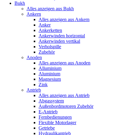
Bukh
Alles anzeigen aus Bukh
Ankern
Alles anzeigen aus Ankern
Anker
Ankerketten
Ankerwinden horizontal
Ankerwinden vertikal
Verholspille
Zubehör
Anoden
Alles anzeigen aus Anoden
Alluminium
Aluminium
Magnesium
Zink
Antrieb
Alles anzeigen aus Antrieb
Abgassystem
Außenbordmotoren Zubehör
E-Antrieb
Fernbedienungen
Flexible Motorlager
Getriebe
Hydraulikantrieb