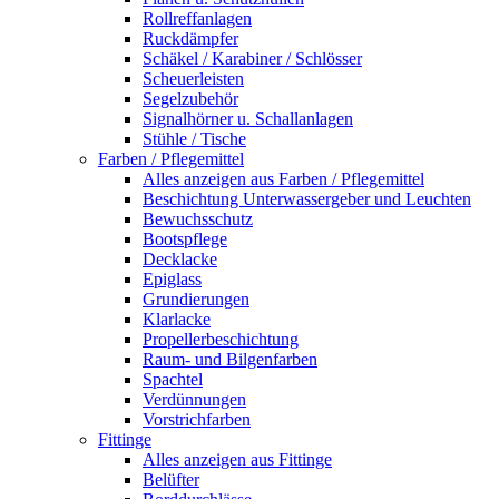
Rollreffanlagen
Ruckdämpfer
Schäkel / Karabiner / Schlösser
Scheuerleisten
Segelzubehör
Signalhörner u. Schallanlagen
Stühle / Tische
Farben / Pflegemittel
Alles anzeigen aus Farben / Pflegemittel
Beschichtung Unterwassergeber und Leuchten
Bewuchsschutz
Bootspflege
Decklacke
Epiglass
Grundierungen
Klarlacke
Propellerbeschichtung
Raum- und Bilgenfarben
Spachtel
Verdünnungen
Vorstrichfarben
Fittinge
Alles anzeigen aus Fittinge
Belüfter