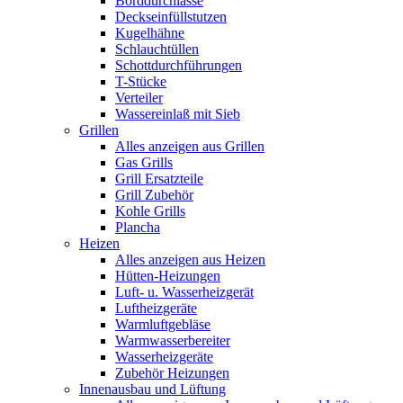
Borddurchlässe
Deckseinfüllstutzen
Kugelhähne
Schlauchtüllen
Schottdurchführungen
T-Stücke
Verteiler
Wassereinlaß mit Sieb
Grillen
Alles anzeigen aus Grillen
Gas Grills
Grill Ersatzteile
Grill Zubehör
Kohle Grills
Plancha
Heizen
Alles anzeigen aus Heizen
Hütten-Heizungen
Luft- u. Wasserheizgerät
Luftheizgeräte
Warmluftgebläse
Warmwasserbereiter
Wasserheizgeräte
Zubehör Heizungen
Innenausbau und Lüftung