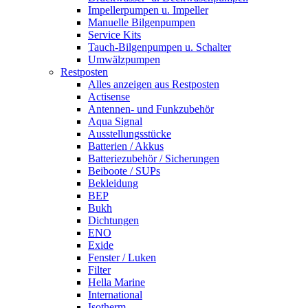
Impellerpumpen u. Impeller
Manuelle Bilgenpumpen
Service Kits
Tauch-Bilgenpumpen u. Schalter
Umwälzpumpen
Restposten
Alles anzeigen aus Restposten
Actisense
Antennen- und Funkzubehör
Aqua Signal
Ausstellungsstücke
Batterien / Akkus
Batteriezubehör / Sicherungen
Beiboote / SUPs
Bekleidung
BEP
Bukh
Dichtungen
ENO
Exide
Fenster / Luken
Filter
Hella Marine
International
Isotherm