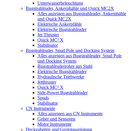
Unterwasserbeleuchtung
Bugstrahlruder, Ankerphähle und Quick MC2X
Alles anzeigen aus Bugstrahlruder, Ankerphähle
und Quick MC2X
Elektrische Ankerpfähle
Elektrische Bugstrahlruder
Jet Thruster
Quick MC² X
Stabilisator
Bugstrahlruder, Spud Pole und Docking System
Alles anzeigen aus Bugstrahlruder, Spud Pole
und Docking System
Bugstrahlruderrohre aus Stahl
Elektrische Bugstrahlruder
Hydraulische Triebwerke
Jetthruster
Quick MC² X
Side-Power Bugstrahlruder
Spuds
Stabilisator
CN Instrumente
Alles anzeigen aus CN Instrumente
Geber und Sensoren
Motor Instrumente
Deckzubehör und Gerüstausrüstung