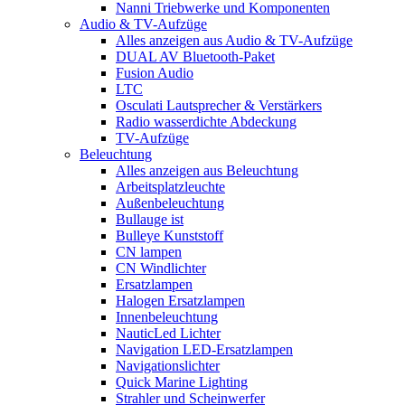
Nanni Triebwerke und Komponenten
Audio & TV-Aufzüge
Alles anzeigen aus Audio & TV-Aufzüge
DUAL AV Bluetooth-Paket
Fusion Audio
LTC
Osculati Lautsprecher & Verstärkers
Radio wasserdichte Abdeckung
TV-Aufzüge
Beleuchtung
Alles anzeigen aus Beleuchtung
Arbeitsplatzleuchte
Außenbeleuchtung
Bullauge ist
Bulleye Kunststoff
CN lampen
CN Windlichter
Ersatzlampen
Halogen Ersatzlampen
Innenbeleuchtung
NauticLed Lichter
Navigation LED-Ersatzlampen
Navigationslichter
Quick Marine Lighting
Strahler und Scheinwerfer