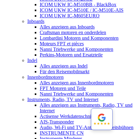
ICOM UKW IC-M510BB - BlackBox
ICOM UKW IC-M510E / IC-M510E-AIS
ICOM UKW IC-M605EURO
Inboards
Alles anzeigen aus Inboards
Craftsman motoren en onderdelen
Lombardini Motoren und Komponenten
Moteurs FPT et pièces
Nanni Triebwerke und Komponenten
Perkins-Motoren und Ersatzteile
Indel
Alles anzeigen aus Indel
Für den Reisemobilmarkt
Innenbordmotoren
Alles anzeigen aus Innenbordmotoren
FPT Motoren und Teile
Nanni Triebwerke und Komponenten
Instruments, Radio, TV und Internet
Alles anzeigen aus Instruments, Radio, TV und
Internet
Actisense Werkdatenschnitt
AIS-Transponder
★★★★★
★★★★★
Audio, Wi-Fi und TV-Antennen-Arbeitsbühnen
INSTRUMENTE CN
Instrumente Minderer