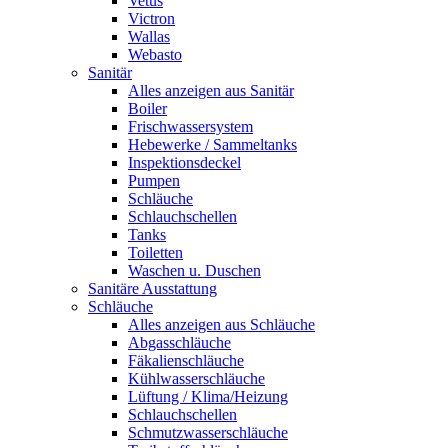
Vetus
Victron
Wallas
Webasto
Sanitär
Alles anzeigen aus Sanitär
Boiler
Frischwassersystem
Hebewerke / Sammeltanks
Inspektionsdeckel
Pumpen
Schläuche
Schlauchschellen
Tanks
Toiletten
Waschen u. Duschen
Sanitäre Ausstattung
Schläuche
Alles anzeigen aus Schläuche
Abgasschläuche
Fäkalienschläuche
Kühlwasserschläuche
Lüftung / Klima/Heizung
Schlauchschellen
Schmutzwasserschläuche