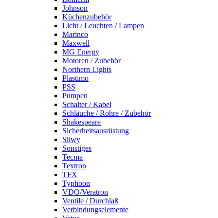
Johnson
Küchenzubehör
Licht / Leuchten / Lampen
Marinco
Maxwell
MG Energy
Motoren / Zubehör
Northern Lights
Plastimo
PSS
Pumpen
Schalter / Kabel
Schläuche / Rohre / Zubehör
Shakespeare
Sicherheitsausrüstung
Silwy
Sonstiges
Tecma
Textron
TFX
Typhoon
VDO/Veratron
Ventile / Durchlaß
Verbindungselemente