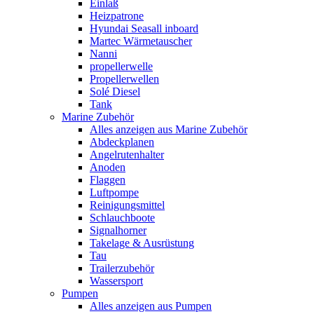
Einlaß
Heizpatrone
Hyundai Seasall inboard
Martec Wärmetauscher
Nanni
propellerwelle
Propellerwellen
Solé Diesel
Tank
Marine Zubehör
Alles anzeigen aus Marine Zubehör
Abdeckplanen
Angelrutenhalter
Anoden
Flaggen
Luftpompe
Reinigungsmittel
Schlauchboote
Signalhorner
Takelage & Ausrüstung
Tau
Trailerzubehör
Wassersport
Pumpen
Alles anzeigen aus Pumpen