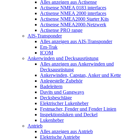
Alles anzeigen aus Actisense
Actisense NMEA 0183 interfaces
Actisense NMEA 2000 interfaces
Actisense NMEA2000 Starter Kits
Actisense NMEA2000-Netzwerk
Actisense PRO range
AIS-Transponder
Alles anzeigen aus AIS-Transponder
Em-Trak
ICOM
Ankerwinden und Decksausrüstung
Alles anzeigen aus Ankerwinden und
Decksausrüstung
Ankerwinden, Capstan, Anker und Kette
Anlegestelle Zubehör
Badeleitern
Davits und Gangways
Decksbeschläge
Elektrischer Lukenheber
Festmacher, Fender und Fender Linien
Inspektionsluken und Deckel
Lukenheber
Antrieb
Alles anzeigen aus Antrieb
Elektrische Antriebe