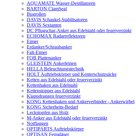
AQUAMATE Wasser-Destillatoren
BARTON ClamSeal
Bugrollen
DAVIS Schaukel-Stabilisatoren
DAVIS Sextanten
DC Pflugschar-Anker aus Edelstahl oder feuerverzinkt
ECHOMAX Radarreflektoren
Eimer
Erdanker/Schraubanker
Falt-Eimer
FOB Plattenanker
GLEISTEIN Ankerleinen
HELLA Beleuchtungstechnik
HOLT Auftriebskörper und Kenterschutzsäcke
Ketten aus Edelstahl oder feuerverzinkt
Kettenhaken aus Edelstahl
Kettenstopper aus Edelstahl
Klappdraggen feuerverzinkt
KONG Kettenhaken und Ankerverbinder - Ankerwirbel
KONG Sicherheits-Bedarf
Leckstopfen aus Holz
M-Anker aus Edelstahl oder feuerverzinkt
Notflaggen
OPTIPARTS Auftriebskörper
OPTISAN Ferngläser