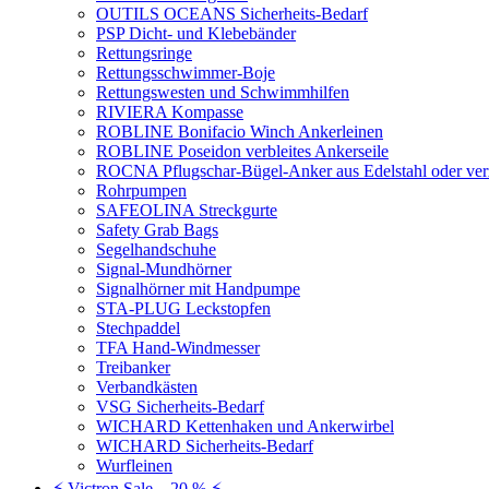
OUTILS OCEANS Sicherheits-Bedarf
PSP Dicht- und Klebebänder
Rettungsringe
Rettungsschwimmer-Boje
Rettungswesten und Schwimmhilfen
RIVIERA Kompasse
ROBLINE Bonifacio Winch Ankerleinen
ROBLINE Poseidon verbleites Ankerseile
ROCNA Pflugschar-Bügel-Anker aus Edelstahl oder ver
Rohrpumpen
SAFEOLINA Streckgurte
Safety Grab Bags
Segelhandschuhe
Signal-Mundhörner
Signalhörner mit Handpumpe
STA-PLUG Leckstopfen
Stechpaddel
TFA Hand-Windmesser
Treibanker
Verbandkästen
VSG Sicherheits-Bedarf
WICHARD Kettenhaken und Ankerwirbel
WICHARD Sicherheits-Bedarf
Wurfleinen
⚡ Victron Sale – 20 % ⚡