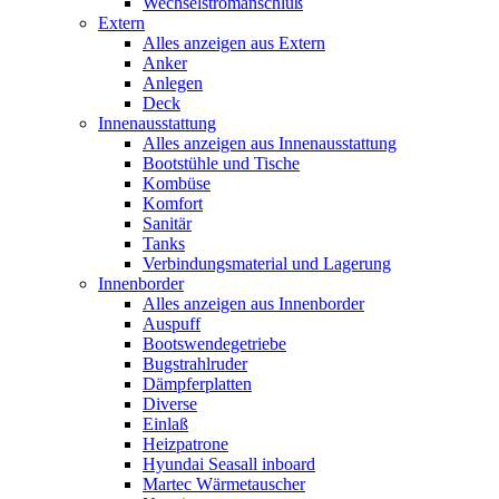
Wechselstromanschluß
Extern
Alles anzeigen aus Extern
Anker
Anlegen
Deck
Innenausstattung
Alles anzeigen aus Innenausstattung
Bootstühle und Tische
Kombüse
Komfort
Sanitär
Tanks
Verbindungsmaterial und Lagerung
Innenborder
Alles anzeigen aus Innenborder
Auspuff
Bootswendegetriebe
Bugstrahlruder
Dämpferplatten
Diverse
Einlaß
Heizpatrone
Hyundai Seasall inboard
Martec Wärmetauscher