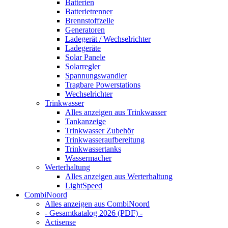
Batterien
Batterietrenner
Brennstoffzelle
Generatoren
Ladegerät / Wechselrichter
Ladegeräte
Solar Panele
Solarregler
Spannungswandler
Tragbare Powerstations
Wechselrichter
Trinkwasser
Alles anzeigen aus Trinkwasser
Tankanzeige
Trinkwasser Zubehör
Trinkwasseraufbereitung
Trinkwassertanks
Wassermacher
Werterhaltung
Alles anzeigen aus Werterhaltung
LightSpeed
CombiNoord
Alles anzeigen aus CombiNoord
- Gesamtkatalog 2026 (PDF) -
Actisense