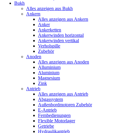
Bukh
Alles anzeigen aus Bukh
Ankern
Alles anzeigen aus Ankern
Anker
Ankerketten
Ankerwinden horizontal
Ankerwinden vertikal
Verholspille
Zubehör
Anoden
Alles anzeigen aus Anoden
Alluminium
Aluminium
Magnesium
Zink
Antrieb
Alles anzeigen aus Antrieb
Abgassystem
Außenbordmotoren Zubehör
E-Antrieb
Fernbedienungen
Flexible Motorlager
Getriebe
Hydraulikantrieb