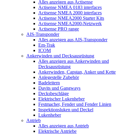
Alles anzeigen aus Actisense
Actisense NMEA 0183 interfaces
Actisense NMEA 2000 interfaces
Actisense NMEA2000 Starter Kits
Actisense NMEA2000-Netzwerk
Actisense PRO range
AIS-Transponder
Alles anzeigen aus AIS-Transponder
Em-Trak
ICOM
Ankerwinden und Decksausrüstung
Alles anzeigen aus Ankerwinden und
Decksausrüstung
Ankerwinden, Capstan, Anker und Kette
Anlegestelle Zubehör
Badeleitern
Davits und Gangways
Decksbeschläge
Elektrischer Lukenheber
Festmacher, Fender und Fender Linien
Inspektionsluken und Deckel
Lukenheber
Antrieb
Alles anzeigen aus Antrieb
Elektrische Antriebe