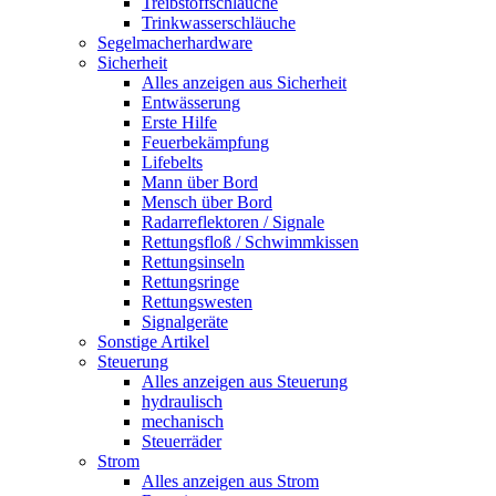
Treibstoffschläuche
Trinkwasserschläuche
Segelmacherhardware
Sicherheit
Alles anzeigen aus Sicherheit
Entwässerung
Erste Hilfe
Feuerbekämpfung
Lifebelts
Mann über Bord
Mensch über Bord
Radarreflektoren / Signale
Rettungsfloß / Schwimmkissen
Rettungsinseln
Rettungsringe
Rettungswesten
Signalgeräte
Sonstige Artikel
Steuerung
Alles anzeigen aus Steuerung
hydraulisch
mechanisch
Steuerräder
Strom
Alles anzeigen aus Strom