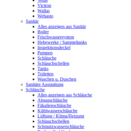
Vetus
Victron
Wallas
Webasto
Sanitär
Alles anzeigen aus Sanitär
Boiler
Frischwassersystem
Hebewerke / Sammeltanks
Inspektionsdeckel
Pumpen
Schläuche
Schlauchschellen
Tanks
Toiletten
Waschen u. Duschen
Sanitäre Ausstattung
Schläuche
Alles anzeigen aus Schläuche
Abgasschläuche
Fäkalienschläuche
Kühlwasserschläuche
Lüftung / Klima/Heizung
Schlauchschellen
Schmutzwasserschläuche