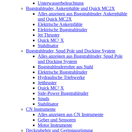
Unterwasserbeleuchtung
Bugstrahlruder, Ankerphähle und Quick MC2X
Alles anzeigen aus Bugstrahlruder, Ankerphähle
und Quick MC2X
Elektrische Ankerpfähle
Elektrische Bugstrahlruder
Jet Thruster
Quick MC² X
Stabilisator
Bugstrahlruder, Spud Pole und Docking System
Alles anzeigen aus Bugstrahlruder, Spud Pole
und Docking System
Bugstrahlruderrohre aus Stahl
Elektrische Bugstrahlruder
Hydraulische Triebwerke
Jetthruster
Quick MC² X
Side-Power Bugstrahlruder
Spuds
Stabilisator
CN Instrumente
Alles anzeigen aus CN Instrumente
Geber und Sensoren
Motor Instrumente
Deckzubehör und Gerüstausrüstung