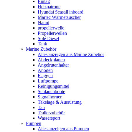
Einlaß
Heizpatrone
Hyundai Seasall inboard
Martec Wärmetauscher
Nanni
propellerwelle
Propellerwellen
Solé Diesel
Tank
Marine Zubehör
Alles anzeigen aus Marine Zubehör
Abdeckplanen
Angelrutenhalter
Anoden
Flaggen
Luftpompe
Reinigungsmittel
Schlauchboote
Signalhorner
Takelage & Ausrüstung
Tau
Trailerzubehör
Wassersport
Pumpen
Alles anzeigen aus Pumpen