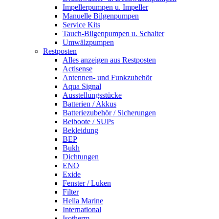
Impellerpumpen u. Impeller
Manuelle Bilgenpumpen
Service Kits
Tauch-Bilgenpumpen u. Schalter
Umwälzpumpen
Restposten
Alles anzeigen aus Restposten
Actisense
Antennen- und Funkzubehör
Aqua Signal
Ausstellungsstücke
Batterien / Akkus
Batteriezubehör / Sicherungen
Beiboote / SUPs
Bekleidung
BEP
Bukh
Dichtungen
ENO
Exide
Fenster / Luken
Filter
Hella Marine
International
Isotherm