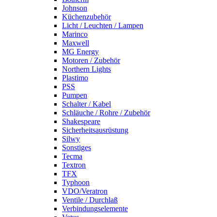
Johnson
Küchenzubehör
Licht / Leuchten / Lampen
Marinco
Maxwell
MG Energy
Motoren / Zubehör
Northern Lights
Plastimo
PSS
Pumpen
Schalter / Kabel
Schläuche / Rohre / Zubehör
Shakespeare
Sicherheitsausrüstung
Silwy
Sonstiges
Tecma
Textron
TFX
Typhoon
VDO/Veratron
Ventile / Durchlaß
Verbindungselemente