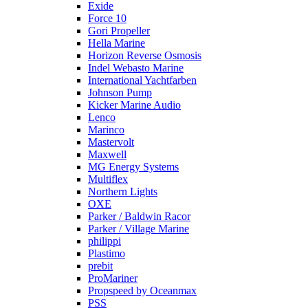
Exide
Force 10
Gori Propeller
Hella Marine
Horizon Reverse Osmosis
Indel Webasto Marine
International Yachtfarben
Johnson Pump
Kicker Marine Audio
Lenco
Marinco
Mastervolt
Maxwell
MG Energy Systems
Multiflex
Northern Lights
OXE
Parker / Baldwin Racor
Parker / Village Marine
philippi
Plastimo
prebit
ProMariner
Propspeed by Oceanmax
PSS