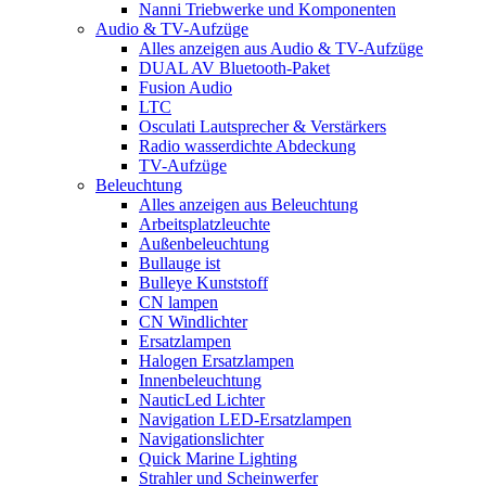
Nanni Triebwerke und Komponenten
Audio & TV-Aufzüge
Alles anzeigen aus Audio & TV-Aufzüge
DUAL AV Bluetooth-Paket
Fusion Audio
LTC
Osculati Lautsprecher & Verstärkers
Radio wasserdichte Abdeckung
TV-Aufzüge
Beleuchtung
Alles anzeigen aus Beleuchtung
Arbeitsplatzleuchte
Außenbeleuchtung
Bullauge ist
Bulleye Kunststoff
CN lampen
CN Windlichter
Ersatzlampen
Halogen Ersatzlampen
Innenbeleuchtung
NauticLed Lichter
Navigation LED-Ersatzlampen
Navigationslichter
Quick Marine Lighting
Strahler und Scheinwerfer