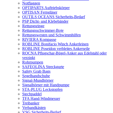
Notflaggen
OPTIPARTS Auftriebskörper
OPTISAN Ferngläser
OUTILS OCEANS Sicherheits-Bedarf
PSP Dicht- und Klebebänder
Rettungsringe
Rettungsschwimmer-Boje
Rettungswesten und Schwimmhilfen
RIVIERA Kompasse
ROBLINE Bonifacio Winch Ankerleinen
ROBLINE Poseidon verbleites Ankerseile
ROCNA Pflugschar-Bügel-Anker aus Edelstahl oder
verzinkt
Rohrpumpen
SAFEOLINA Streckgurte
Safety Grab Bags
Segelhandschuhe
Signal-Mundhörner
Signalhörner mit Handpumpe
STA-PLUG Leckstopfen
Stechpaddel
TFA Hand-Windmesser
Treibanker
Verbandkästen
VSG Sicherheits-Bedarf