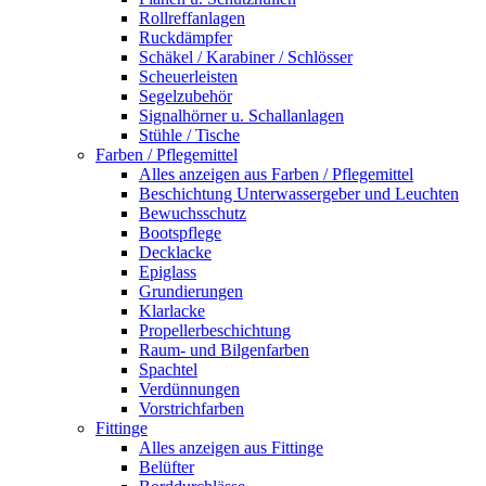
Rollreffanlagen
Ruckdämpfer
Schäkel / Karabiner / Schlösser
Scheuerleisten
Segelzubehör
Signalhörner u. Schallanlagen
Stühle / Tische
Farben / Pflegemittel
Alles anzeigen aus Farben / Pflegemittel
Beschichtung Unterwassergeber und Leuchten
Bewuchsschutz
Bootspflege
Decklacke
Epiglass
Grundierungen
Klarlacke
Propellerbeschichtung
Raum- und Bilgenfarben
Spachtel
Verdünnungen
Vorstrichfarben
Fittinge
Alles anzeigen aus Fittinge
Belüfter