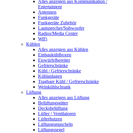
Alles anzeigen aus Kommunikation /
Entertaiment
Antennen
Funkgeräte
Funkgeräte Zubehör
Lautsprecher/Subwoofer
Radios/Media Center
WiFi
Kühlen
Alles anzeigen aus Kühlen
Einbaukühlboxen
Eiswürfelbereiter
Gefrierschränke
Kühl / Gefrierschränke
Kühlanlagen
Tragbare Kühl / Gefrierschränke
Weinkühlschrank
Lüftung
Alles anzeigen aus Lüftung
Belüftungsgitter
Decksbelüftung
Lüfter / Ventilatoren
Lüfterhutzen
Lüftungsmuscheln
Lüftungssegel