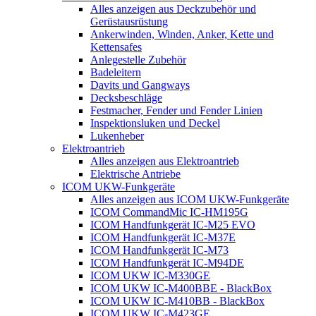
Alles anzeigen aus Deckzubehör und
Gerüstausrüstung
Ankerwinden, Winden, Anker, Kette und
Kettensafes
Anlegestelle Zubehör
Badeleitern
Davits und Gangways
Decksbeschläge
Festmacher, Fender und Fender Linien
Inspektionsluken und Deckel
Lukenheber
Elektroantrieb
Alles anzeigen aus Elektroantrieb
Elektrische Antriebe
ICOM UKW-Funkgeräte
Alles anzeigen aus ICOM UKW-Funkgeräte
ICOM CommandMic IC-HM195G
ICOM Handfunkgerät IC-M25 EVO
ICOM Handfunkgerät IC-M37E
ICOM Handfunkgerät IC-M73
ICOM Handfunkgerät IC-M94DE
ICOM UKW IC-M330GE
ICOM UKW IC-M400BBE - BlackBox
ICOM UKW IC-M410BB - BlackBox
ICOM UKW IC-M423GE