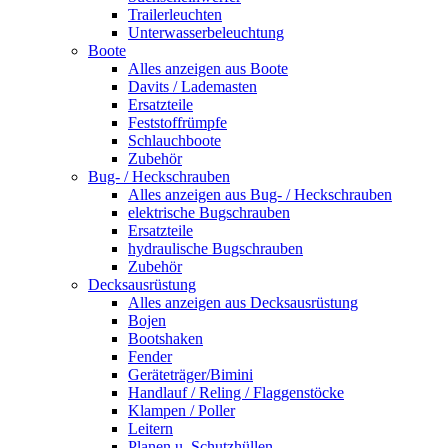
Trailerleuchten
Unterwasserbeleuchtung
Boote
Alles anzeigen aus Boote
Davits / Lademasten
Ersatzteile
Feststoffrümpfe
Schlauchboote
Zubehör
Bug- / Heckschrauben
Alles anzeigen aus Bug- / Heckschrauben
elektrische Bugschrauben
Ersatzteile
hydraulische Bugschrauben
Zubehör
Decksausrüstung
Alles anzeigen aus Decksausrüstung
Bojen
Bootshaken
Fender
Geräteträger/Bimini
Handlauf / Reling / Flaggenstöcke
Klampen / Poller
Leitern
Planen u. Schutzhüllen