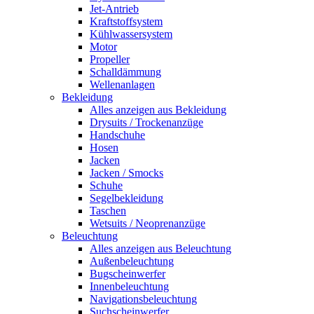
Jet-Antrieb
Kraftstoffsystem
Kühlwassersystem
Motor
Propeller
Schalldämmung
Wellenanlagen
Bekleidung
Alles anzeigen aus Bekleidung
Drysuits / Trockenanzüge
Handschuhe
Hosen
Jacken
Jacken / Smocks
Schuhe
Segelbekleidung
Taschen
Wetsuits / Neoprenanzüge
Beleuchtung
Alles anzeigen aus Beleuchtung
Außenbeleuchtung
Bugscheinwerfer
Innenbeleuchtung
Navigationsbeleuchtung
Suchscheinwerfer