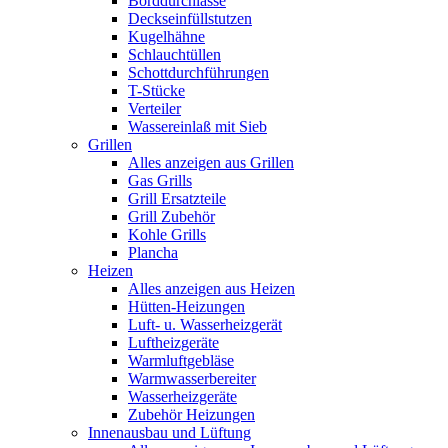
Borddurchlässe
Deckseinfüllstutzen
Kugelhähne
Schlauchtüllen
Schottdurchführungen
T-Stücke
Verteiler
Wassereinlaß mit Sieb
Grillen
Alles anzeigen aus Grillen
Gas Grills
Grill Ersatzteile
Grill Zubehör
Kohle Grills
Plancha
Heizen
Alles anzeigen aus Heizen
Hütten-Heizungen
Luft- u. Wasserheizgerät
Luftheizgeräte
Warmluftgebläse
Warmwasserbereiter
Wasserheizgeräte
Zubehör Heizungen
Innenausbau und Lüftung