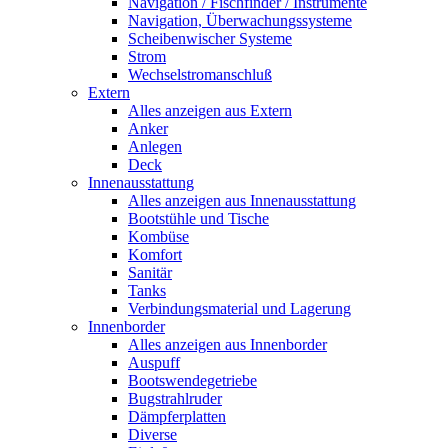
Navigation / Fischfinder / Instrumente
Navigation, Überwachungssysteme
Scheibenwischer Systeme
Strom
Wechselstromanschluß
Extern
Alles anzeigen aus Extern
Anker
Anlegen
Deck
Innenausstattung
Alles anzeigen aus Innenausstattung
Bootstühle und Tische
Kombüse
Komfort
Sanitär
Tanks
Verbindungsmaterial und Lagerung
Innenborder
Alles anzeigen aus Innenborder
Auspuff
Bootswendegetriebe
Bugstrahlruder
Dämpferplatten
Diverse