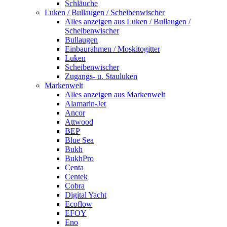
Schläuche
Luken / Bullaugen / Scheibenwischer
Alles anzeigen aus Luken / Bullaugen /
Scheibenwischer
Bullaugen
Einbaurahmen / Moskitogitter
Luken
Scheibenwischer
Zugangs- u. Stauluken
Markenwelt
Alles anzeigen aus Markenwelt
Alamarin-Jet
Ancor
Attwood
BEP
Blue Sea
Bukh
BukhPro
Centa
Centek
Cobra
Digital Yacht
Ecoflow
EFOY
Eno