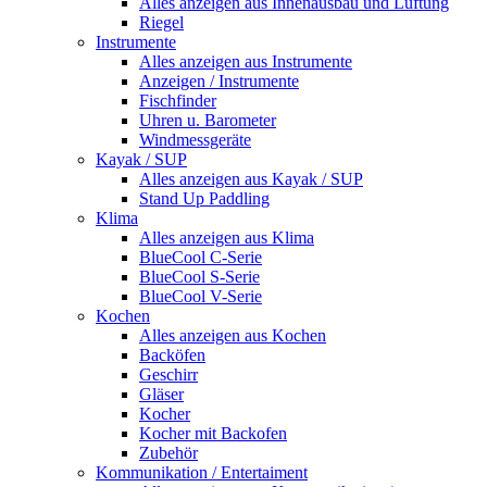
Alles anzeigen aus Innenausbau und Lüftung
Riegel
Instrumente
Alles anzeigen aus Instrumente
Anzeigen / Instrumente
Fischfinder
Uhren u. Barometer
Windmessgeräte
Kayak / SUP
Alles anzeigen aus Kayak / SUP
Stand Up Paddling
Klima
Alles anzeigen aus Klima
BlueCool C-Serie
BlueCool S-Serie
BlueCool V-Serie
Kochen
Alles anzeigen aus Kochen
Backöfen
Geschirr
Gläser
Kocher
Kocher mit Backofen
Zubehör
Kommunikation / Entertaiment