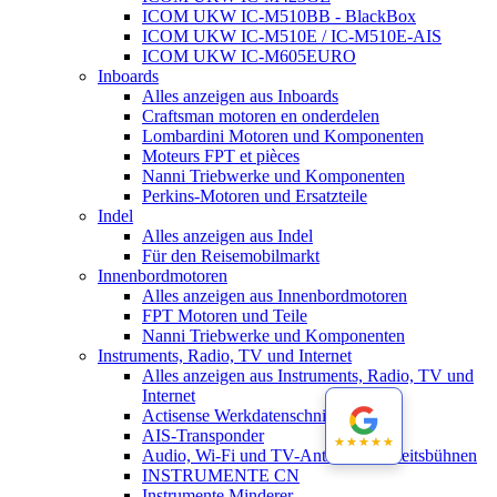
ICOM UKW IC-M510BB - BlackBox
ICOM UKW IC-M510E / IC-M510E-AIS
ICOM UKW IC-M605EURO
Inboards
Alles anzeigen aus Inboards
Craftsman motoren en onderdelen
Lombardini Motoren und Komponenten
Moteurs FPT et pièces
Nanni Triebwerke und Komponenten
Perkins-Motoren und Ersatzteile
Indel
Alles anzeigen aus Indel
Für den Reisemobilmarkt
Innenbordmotoren
Alles anzeigen aus Innenbordmotoren
FPT Motoren und Teile
Nanni Triebwerke und Komponenten
Instruments, Radio, TV und Internet
Alles anzeigen aus Instruments, Radio, TV und
Internet
Actisense Werkdatenschnitt
AIS-Transponder
★★★★★
★★★★★
Audio, Wi-Fi und TV-Antennen-Arbeitsbühnen
INSTRUMENTE CN
Instrumente Minderer