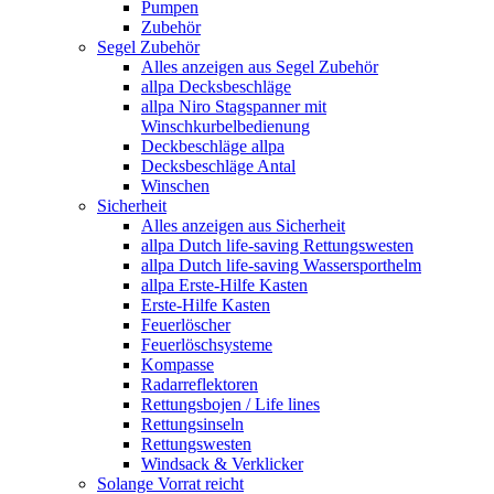
Pumpen
Zubehör
Segel Zubehör
Alles anzeigen aus Segel Zubehör
allpa Decksbeschläge
allpa Niro Stagspanner mit
Winschkurbelbedienung
Deckbeschläge allpa
Decksbeschläge Antal
Winschen
Sicherheit
Alles anzeigen aus Sicherheit
allpa Dutch life-saving Rettungswesten
allpa Dutch life-saving Wassersporthelm
allpa Erste-Hilfe Kasten
Erste-Hilfe Kasten
Feuerlöscher
Feuerlöschsysteme
Kompasse
Radarreflektoren
Rettungsbojen / Life lines
Rettungsinseln
Rettungswesten
Windsack & Verklicker
Solange Vorrat reicht