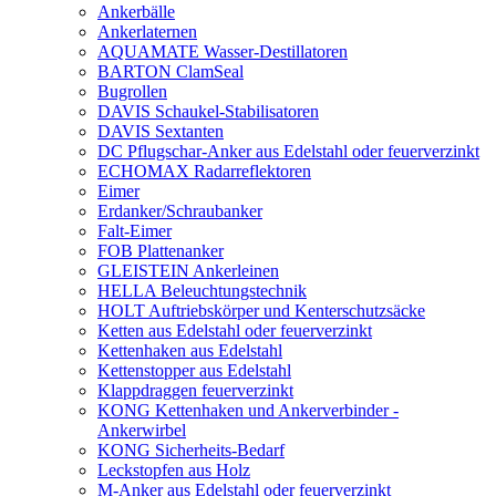
Ankerbälle
Ankerlaternen
AQUAMATE Wasser-Destillatoren
BARTON ClamSeal
Bugrollen
DAVIS Schaukel-Stabilisatoren
DAVIS Sextanten
DC Pflugschar-Anker aus Edelstahl oder feuerverzinkt
ECHOMAX Radarreflektoren
Eimer
Erdanker/Schraubanker
Falt-Eimer
FOB Plattenanker
GLEISTEIN Ankerleinen
HELLA Beleuchtungstechnik
HOLT Auftriebskörper und Kenterschutzsäcke
Ketten aus Edelstahl oder feuerverzinkt
Kettenhaken aus Edelstahl
Kettenstopper aus Edelstahl
Klappdraggen feuerverzinkt
KONG Kettenhaken und Ankerverbinder -
Ankerwirbel
KONG Sicherheits-Bedarf
Leckstopfen aus Holz
M-Anker aus Edelstahl oder feuerverzinkt