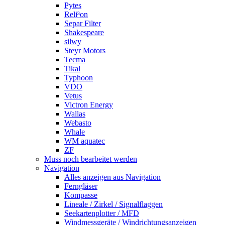
Pytes
Reli³on
Separ Filter
Shakespeare
silwy
Steyr Motors
Tecma
Tikal
Typhoon
VDO
Vetus
Victron Energy
Wallas
Webasto
Whale
WM aquatec
ZF
Muss noch bearbeitet werden
Navigation
Alles anzeigen aus Navigation
Ferngläser
Kompasse
Lineale / Zirkel / Signalflaggen
Seekartenplotter / MFD
Windmessgeräte / Windrichtungsanzeigen