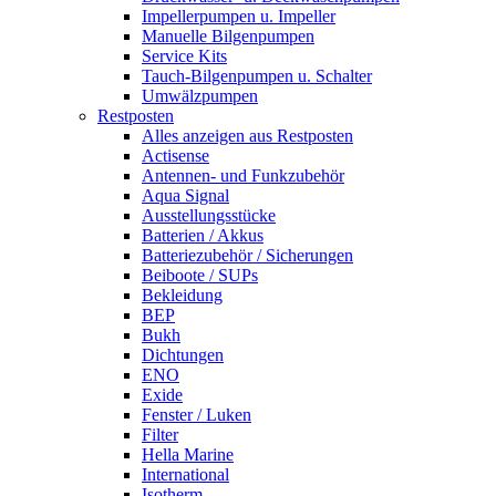
Impellerpumpen u. Impeller
Manuelle Bilgenpumpen
Service Kits
Tauch-Bilgenpumpen u. Schalter
Umwälzpumpen
Restposten
Alles anzeigen aus Restposten
Actisense
Antennen- und Funkzubehör
Aqua Signal
Ausstellungsstücke
Batterien / Akkus
Batteriezubehör / Sicherungen
Beiboote / SUPs
Bekleidung
BEP
Bukh
Dichtungen
ENO
Exide
Fenster / Luken
Filter
Hella Marine
International
Isotherm