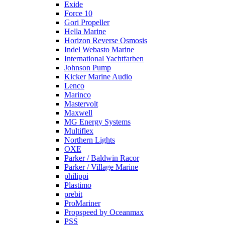
Exide
Force 10
Gori Propeller
Hella Marine
Horizon Reverse Osmosis
Indel Webasto Marine
International Yachtfarben
Johnson Pump
Kicker Marine Audio
Lenco
Marinco
Mastervolt
Maxwell
MG Energy Systems
Multiflex
Northern Lights
OXE
Parker / Baldwin Racor
Parker / Village Marine
philippi
Plastimo
prebit
ProMariner
Propspeed by Oceanmax
PSS