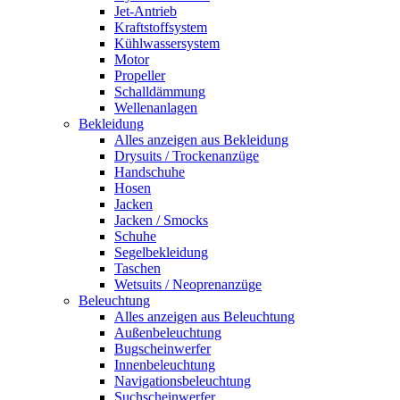
Jet-Antrieb
Kraftstoffsystem
Kühlwassersystem
Motor
Propeller
Schalldämmung
Wellenanlagen
Bekleidung
Alles anzeigen aus Bekleidung
Drysuits / Trockenanzüge
Handschuhe
Hosen
Jacken
Jacken / Smocks
Schuhe
Segelbekleidung
Taschen
Wetsuits / Neoprenanzüge
Beleuchtung
Alles anzeigen aus Beleuchtung
Außenbeleuchtung
Bugscheinwerfer
Innenbeleuchtung
Navigationsbeleuchtung
Suchscheinwerfer