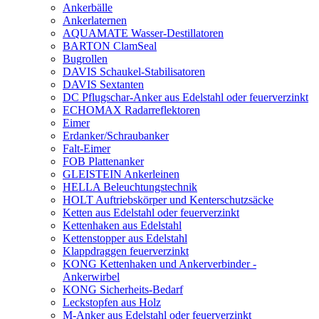
Ankerbälle
Ankerlaternen
AQUAMATE Wasser-Destillatoren
BARTON ClamSeal
Bugrollen
DAVIS Schaukel-Stabilisatoren
DAVIS Sextanten
DC Pflugschar-Anker aus Edelstahl oder feuerverzinkt
ECHOMAX Radarreflektoren
Eimer
Erdanker/Schraubanker
Falt-Eimer
FOB Plattenanker
GLEISTEIN Ankerleinen
HELLA Beleuchtungstechnik
HOLT Auftriebskörper und Kenterschutzsäcke
Ketten aus Edelstahl oder feuerverzinkt
Kettenhaken aus Edelstahl
Kettenstopper aus Edelstahl
Klappdraggen feuerverzinkt
KONG Kettenhaken und Ankerverbinder -
Ankerwirbel
KONG Sicherheits-Bedarf
Leckstopfen aus Holz
M-Anker aus Edelstahl oder feuerverzinkt