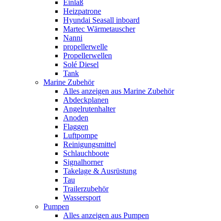
Einlaß
Heizpatrone
Hyundai Seasall inboard
Martec Wärmetauscher
Nanni
propellerwelle
Propellerwellen
Solé Diesel
Tank
Marine Zubehör
Alles anzeigen aus Marine Zubehör
Abdeckplanen
Angelrutenhalter
Anoden
Flaggen
Luftpompe
Reinigungsmittel
Schlauchboote
Signalhorner
Takelage & Ausrüstung
Tau
Trailerzubehör
Wassersport
Pumpen
Alles anzeigen aus Pumpen