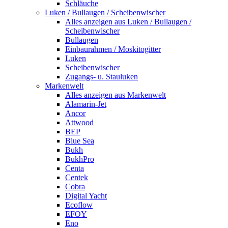
Schläuche
Luken / Bullaugen / Scheibenwischer
Alles anzeigen aus Luken / Bullaugen /
Scheibenwischer
Bullaugen
Einbaurahmen / Moskitogitter
Luken
Scheibenwischer
Zugangs- u. Stauluken
Markenwelt
Alles anzeigen aus Markenwelt
Alamarin-Jet
Ancor
Attwood
BEP
Blue Sea
Bukh
BukhPro
Centa
Centek
Cobra
Digital Yacht
Ecoflow
EFOY
Eno