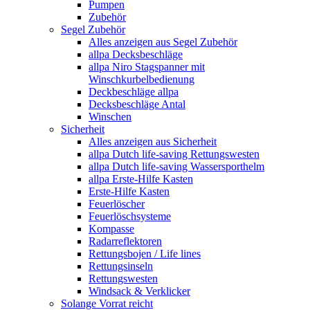
Pumpen
Zubehör
Segel Zubehör
Alles anzeigen aus Segel Zubehör
allpa Decksbeschläge
allpa Niro Stagspanner mit
Winschkurbelbedienung
Deckbeschläge allpa
Decksbeschläge Antal
Winschen
Sicherheit
Alles anzeigen aus Sicherheit
allpa Dutch life-saving Rettungswesten
allpa Dutch life-saving Wassersporthelm
allpa Erste-Hilfe Kasten
Erste-Hilfe Kasten
Feuerlöscher
Feuerlöschsysteme
Kompasse
Radarreflektoren
Rettungsbojen / Life lines
Rettungsinseln
Rettungswesten
Windsack & Verklicker
Solange Vorrat reicht