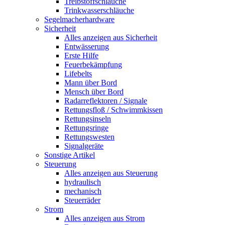
Treibstoffschläuche
Trinkwasserschläuche
Segelmacherhardware
Sicherheit
Alles anzeigen aus Sicherheit
Entwässerung
Erste Hilfe
Feuerbekämpfung
Lifebelts
Mann über Bord
Mensch über Bord
Radarreflektoren / Signale
Rettungsfloß / Schwimmkissen
Rettungsinseln
Rettungsringe
Rettungswesten
Signalgeräte
Sonstige Artikel
Steuerung
Alles anzeigen aus Steuerung
hydraulisch
mechanisch
Steuerräder
Strom
Alles anzeigen aus Strom