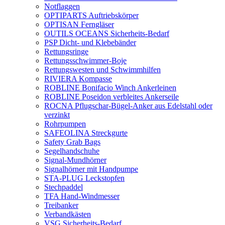
Notflaggen
OPTIPARTS Auftriebskörper
OPTISAN Ferngläser
OUTILS OCEANS Sicherheits-Bedarf
PSP Dicht- und Klebebänder
Rettungsringe
Rettungsschwimmer-Boje
Rettungswesten und Schwimmhilfen
RIVIERA Kompasse
ROBLINE Bonifacio Winch Ankerleinen
ROBLINE Poseidon verbleites Ankerseile
ROCNA Pflugschar-Bügel-Anker aus Edelstahl oder
verzinkt
Rohrpumpen
SAFEOLINA Streckgurte
Safety Grab Bags
Segelhandschuhe
Signal-Mundhörner
Signalhörner mit Handpumpe
STA-PLUG Leckstopfen
Stechpaddel
TFA Hand-Windmesser
Treibanker
Verbandkästen
VSG Sicherheits-Bedarf