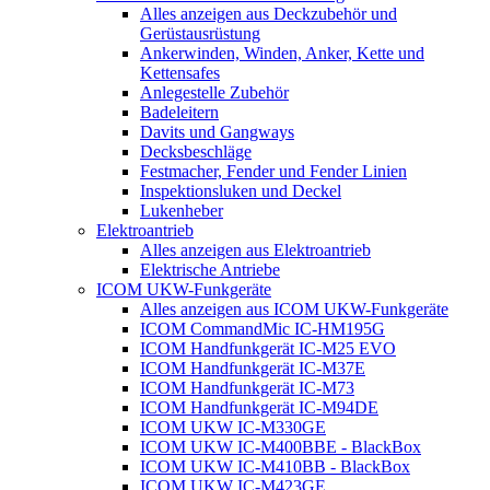
Alles anzeigen aus Deckzubehör und
Gerüstausrüstung
Ankerwinden, Winden, Anker, Kette und
Kettensafes
Anlegestelle Zubehör
Badeleitern
Davits und Gangways
Decksbeschläge
Festmacher, Fender und Fender Linien
Inspektionsluken und Deckel
Lukenheber
Elektroantrieb
Alles anzeigen aus Elektroantrieb
Elektrische Antriebe
ICOM UKW-Funkgeräte
Alles anzeigen aus ICOM UKW-Funkgeräte
ICOM CommandMic IC-HM195G
ICOM Handfunkgerät IC-M25 EVO
ICOM Handfunkgerät IC-M37E
ICOM Handfunkgerät IC-M73
ICOM Handfunkgerät IC-M94DE
ICOM UKW IC-M330GE
ICOM UKW IC-M400BBE - BlackBox
ICOM UKW IC-M410BB - BlackBox
ICOM UKW IC-M423GE