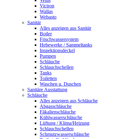
Vetus
Victron
Wallas
Webasto
Sanitär
Alles anzeigen aus Sanitär
Boiler
Frischwassersystem
Hebewerke / Sammeltanks
Inspektionsdeckel
Pumpen
Schläuche
Schlauchschellen
Tanks
Toiletten
Waschen u. Duschen
Sanitäre Ausstattung
Schläuche
Alles anzeigen aus Schläuche
Abgasschläuche
Fäkalienschläuche
Kühlwasserschläuche
Lüftung / Klima/Heizung
Schlauchschellen
Schmutzwasserschläuche