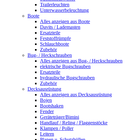
Trailerleuchten
Unterwasserbeleuchtung
Boote
Alles anzeigen aus Boote
Davits / Lademasten
Ersatzteile
Feststoffrümpfe
Schlauchboote
Zubehör
Bug- / Heckschrauben
Alles anzeigen aus Bug- / Heckschrauben
elektrische Bugschrauben
Ersatzteile
hydraulische Bugschrauben
Zubehör
Decksausrüstung
Alles anzeigen aus Decksausrüstung
Bojen
Bootshaken
Fender
Geräteträger/Bimini
Handlauf / Reling / Flaggenstöcke
Klampen / Poller
Leitern
Planen u. Schutzhüllen