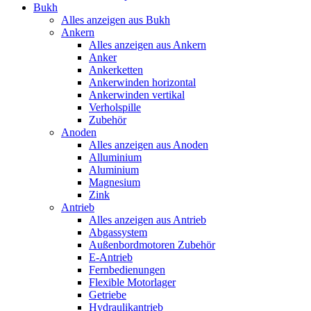
Bukh
Alles anzeigen aus Bukh
Ankern
Alles anzeigen aus Ankern
Anker
Ankerketten
Ankerwinden horizontal
Ankerwinden vertikal
Verholspille
Zubehör
Anoden
Alles anzeigen aus Anoden
Alluminium
Aluminium
Magnesium
Zink
Antrieb
Alles anzeigen aus Antrieb
Abgassystem
Außenbordmotoren Zubehör
E-Antrieb
Fernbedienungen
Flexible Motorlager
Getriebe
Hydraulikantrieb