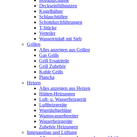
Borddurchlässe
Deckseinfüllstutzen
Kugelhähne
Schlauchtüllen
Schottdurchführungen
T-Stücke
Verteiler
Wassereinlaß mit Sieb
Grillen
Alles anzeigen aus Grillen
Gas Grills
Grill Ersatzteile
Grill Zubehör
Kohle Grills
Plancha
Heizen
Alles anzeigen aus Heizen
Hütten-Heizungen
Luft- u. Wasserheizgerät
Luftheizgeräte
Warmluftgebläse
Warmwasserbereiter
Wasserheizgeräte
Zubehör Heizungen
Innenausbau und Lüftung