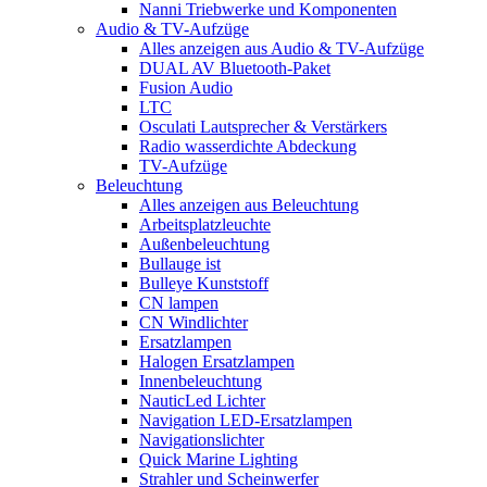
Nanni Triebwerke und Komponenten
Audio & TV-Aufzüge
Alles anzeigen aus Audio & TV-Aufzüge
DUAL AV Bluetooth-Paket
Fusion Audio
LTC
Osculati Lautsprecher & Verstärkers
Radio wasserdichte Abdeckung
TV-Aufzüge
Beleuchtung
Alles anzeigen aus Beleuchtung
Arbeitsplatzleuchte
Außenbeleuchtung
Bullauge ist
Bulleye Kunststoff
CN lampen
CN Windlichter
Ersatzlampen
Halogen Ersatzlampen
Innenbeleuchtung
NauticLed Lichter
Navigation LED-Ersatzlampen
Navigationslichter
Quick Marine Lighting
Strahler und Scheinwerfer