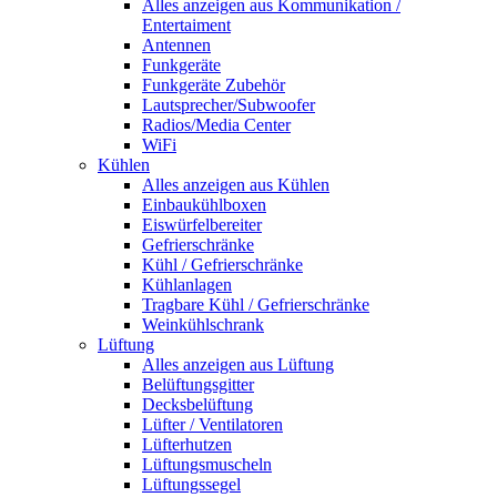
Alles anzeigen aus Kommunikation /
Entertaiment
Antennen
Funkgeräte
Funkgeräte Zubehör
Lautsprecher/Subwoofer
Radios/Media Center
WiFi
Kühlen
Alles anzeigen aus Kühlen
Einbaukühlboxen
Eiswürfelbereiter
Gefrierschränke
Kühl / Gefrierschränke
Kühlanlagen
Tragbare Kühl / Gefrierschränke
Weinkühlschrank
Lüftung
Alles anzeigen aus Lüftung
Belüftungsgitter
Decksbelüftung
Lüfter / Ventilatoren
Lüfterhutzen
Lüftungsmuscheln
Lüftungssegel