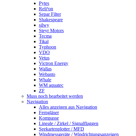
Pytes
Reli³on
Separ Filter
Shakespeare
silwy
Steyr Motors
Tecma
Tikal
Typhoon
VDO
Vetus
Victron Energy
Wallas
Webasto
Whale
WM aquatec
ZF
Muss noch bearbeitet werden
Navigation
Alles anzeigen aus Navigation
Ferngläser
Kompasse
Lineale / Zirkel / Signalflaggen
Seekartenplotter / MFD
Windmessgeräte / Windrichtungsanzeigen