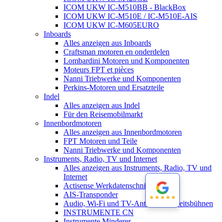
ICOM UKW IC-M510BB - BlackBox
ICOM UKW IC-M510E / IC-M510E-AIS
ICOM UKW IC-M605EURO
Inboards
Alles anzeigen aus Inboards
Craftsman motoren en onderdelen
Lombardini Motoren und Komponenten
Moteurs FPT et pièces
Nanni Triebwerke und Komponenten
Perkins-Motoren und Ersatzteile
Indel
Alles anzeigen aus Indel
Für den Reisemobilmarkt
Innenbordmotoren
Alles anzeigen aus Innenbordmotoren
FPT Motoren und Teile
Nanni Triebwerke und Komponenten
Instruments, Radio, TV und Internet
Alles anzeigen aus Instruments, Radio, TV und
Internet
Actisense Werkdatenschnitt
AIS-Transponder
★★★★★
★★★★★
Audio, Wi-Fi und TV-Antennen-Arbeitsbühnen
INSTRUMENTE CN
Instrumente Minderer