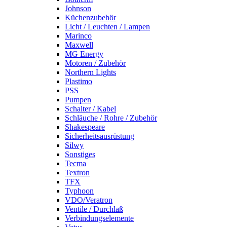
Johnson
Küchenzubehör
Licht / Leuchten / Lampen
Marinco
Maxwell
MG Energy
Motoren / Zubehör
Northern Lights
Plastimo
PSS
Pumpen
Schalter / Kabel
Schläuche / Rohre / Zubehör
Shakespeare
Sicherheitsausrüstung
Silwy
Sonstiges
Tecma
Textron
TFX
Typhoon
VDO/Veratron
Ventile / Durchlaß
Verbindungselemente