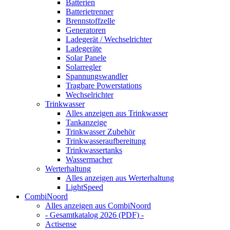
Batterien
Batterietrenner
Brennstoffzelle
Generatoren
Ladegerät / Wechselrichter
Ladegeräte
Solar Panele
Solarregler
Spannungswandler
Tragbare Powerstations
Wechselrichter
Trinkwasser
Alles anzeigen aus Trinkwasser
Tankanzeige
Trinkwasser Zubehör
Trinkwasseraufbereitung
Trinkwassertanks
Wassermacher
Werterhaltung
Alles anzeigen aus Werterhaltung
LightSpeed
CombiNoord
Alles anzeigen aus CombiNoord
- Gesamtkatalog 2026 (PDF) -
Actisense