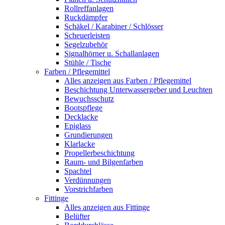
Rollreffanlagen
Ruckdämpfer
Schäkel / Karabiner / Schlösser
Scheuerleisten
Segelzubehör
Signalhörner u. Schallanlagen
Stühle / Tische
Farben / Pflegemittel
Alles anzeigen aus Farben / Pflegemittel
Beschichtung Unterwassergeber und Leuchten
Bewuchsschutz
Bootspflege
Decklacke
Epiglass
Grundierungen
Klarlacke
Propellerbeschichtung
Raum- und Bilgenfarben
Spachtel
Verdünnungen
Vorstrichfarben
Fittinge
Alles anzeigen aus Fittinge
Belüfter