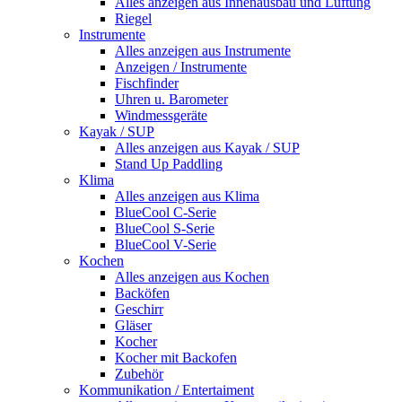
Alles anzeigen aus Innenausbau und Lüftung
Riegel
Instrumente
Alles anzeigen aus Instrumente
Anzeigen / Instrumente
Fischfinder
Uhren u. Barometer
Windmessgeräte
Kayak / SUP
Alles anzeigen aus Kayak / SUP
Stand Up Paddling
Klima
Alles anzeigen aus Klima
BlueCool C-Serie
BlueCool S-Serie
BlueCool V-Serie
Kochen
Alles anzeigen aus Kochen
Backöfen
Geschirr
Gläser
Kocher
Kocher mit Backofen
Zubehör
Kommunikation / Entertaiment