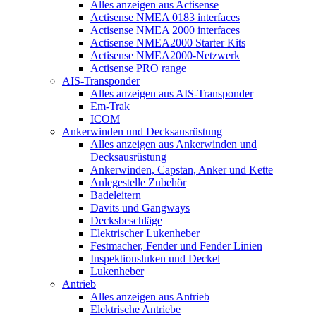
Alles anzeigen aus Actisense
Actisense NMEA 0183 interfaces
Actisense NMEA 2000 interfaces
Actisense NMEA2000 Starter Kits
Actisense NMEA2000-Netzwerk
Actisense PRO range
AIS-Transponder
Alles anzeigen aus AIS-Transponder
Em-Trak
ICOM
Ankerwinden und Decksausrüstung
Alles anzeigen aus Ankerwinden und
Decksausrüstung
Ankerwinden, Capstan, Anker und Kette
Anlegestelle Zubehör
Badeleitern
Davits und Gangways
Decksbeschläge
Elektrischer Lukenheber
Festmacher, Fender und Fender Linien
Inspektionsluken und Deckel
Lukenheber
Antrieb
Alles anzeigen aus Antrieb
Elektrische Antriebe