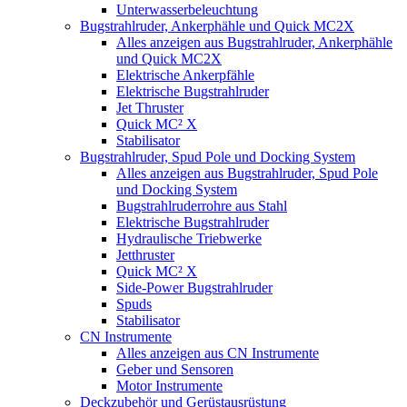
Unterwasserbeleuchtung
Bugstrahlruder, Ankerphähle und Quick MC2X
Alles anzeigen aus Bugstrahlruder, Ankerphähle
und Quick MC2X
Elektrische Ankerpfähle
Elektrische Bugstrahlruder
Jet Thruster
Quick MC² X
Stabilisator
Bugstrahlruder, Spud Pole und Docking System
Alles anzeigen aus Bugstrahlruder, Spud Pole
und Docking System
Bugstrahlruderrohre aus Stahl
Elektrische Bugstrahlruder
Hydraulische Triebwerke
Jetthruster
Quick MC² X
Side-Power Bugstrahlruder
Spuds
Stabilisator
CN Instrumente
Alles anzeigen aus CN Instrumente
Geber und Sensoren
Motor Instrumente
Deckzubehör und Gerüstausrüstung