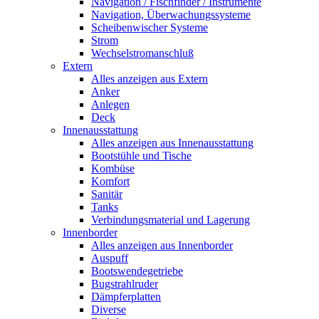
Navigation / Fischfinder / Instrumente
Navigation, Überwachungssysteme
Scheibenwischer Systeme
Strom
Wechselstromanschluß
Extern
Alles anzeigen aus Extern
Anker
Anlegen
Deck
Innenausstattung
Alles anzeigen aus Innenausstattung
Bootstühle und Tische
Kombüse
Komfort
Sanitär
Tanks
Verbindungsmaterial und Lagerung
Innenborder
Alles anzeigen aus Innenborder
Auspuff
Bootswendegetriebe
Bugstrahlruder
Dämpferplatten
Diverse