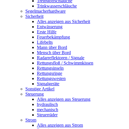
Treibstoffschläuche
Trinkwasserschläuche
Segelmacherhardware
Sicherheit
Alles anzeigen aus Sicherheit
Entwässerung
Erste Hilfe
Feuerbekämpfung
Lifebelts
Mann über Bord
Mensch über Bord
Radarreflektoren / Signale
Rettungsfloß / Schwimmkissen
Rettungsinseln
Rettungsringe
Rettungswesten
Signalgeräte
Sonstige Artikel
Steuerung
Alles anzeigen aus Steuerung
hydraulisch
mechanisch
Steuerräder
Strom
Alles anzeigen aus Strom