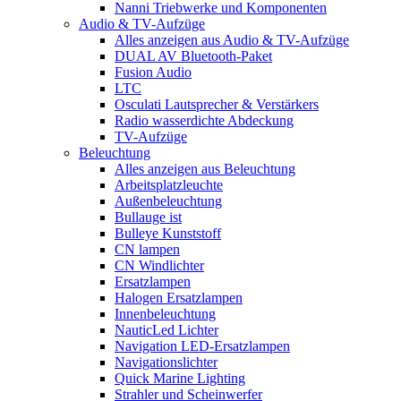
Nanni Triebwerke und Komponenten
Audio & TV-Aufzüge
Alles anzeigen aus Audio & TV-Aufzüge
DUAL AV Bluetooth-Paket
Fusion Audio
LTC
Osculati Lautsprecher & Verstärkers
Radio wasserdichte Abdeckung
TV-Aufzüge
Beleuchtung
Alles anzeigen aus Beleuchtung
Arbeitsplatzleuchte
Außenbeleuchtung
Bullauge ist
Bulleye Kunststoff
CN lampen
CN Windlichter
Ersatzlampen
Halogen Ersatzlampen
Innenbeleuchtung
NauticLed Lichter
Navigation LED-Ersatzlampen
Navigationslichter
Quick Marine Lighting
Strahler und Scheinwerfer