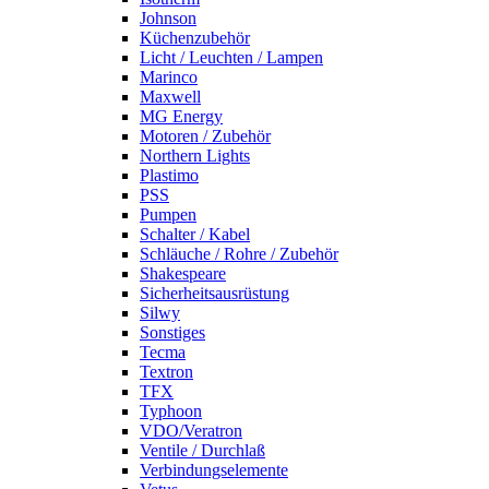
Johnson
Küchenzubehör
Licht / Leuchten / Lampen
Marinco
Maxwell
MG Energy
Motoren / Zubehör
Northern Lights
Plastimo
PSS
Pumpen
Schalter / Kabel
Schläuche / Rohre / Zubehör
Shakespeare
Sicherheitsausrüstung
Silwy
Sonstiges
Tecma
Textron
TFX
Typhoon
VDO/Veratron
Ventile / Durchlaß
Verbindungselemente