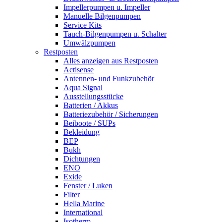
Impellerpumpen u. Impeller
Manuelle Bilgenpumpen
Service Kits
Tauch-Bilgenpumpen u. Schalter
Umwälzpumpen
Restposten
Alles anzeigen aus Restposten
Actisense
Antennen- und Funkzubehör
Aqua Signal
Ausstellungsstücke
Batterien / Akkus
Batteriezubehör / Sicherungen
Beiboote / SUPs
Bekleidung
BEP
Bukh
Dichtungen
ENO
Exide
Fenster / Luken
Filter
Hella Marine
International
Isotherm