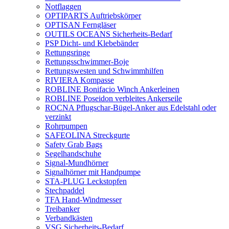
Notflaggen
OPTIPARTS Auftriebskörper
OPTISAN Ferngläser
OUTILS OCEANS Sicherheits-Bedarf
PSP Dicht- und Klebebänder
Rettungsringe
Rettungsschwimmer-Boje
Rettungswesten und Schwimmhilfen
RIVIERA Kompasse
ROBLINE Bonifacio Winch Ankerleinen
ROBLINE Poseidon verbleites Ankerseile
ROCNA Pflugschar-Bügel-Anker aus Edelstahl oder
verzinkt
Rohrpumpen
SAFEOLINA Streckgurte
Safety Grab Bags
Segelhandschuhe
Signal-Mundhörner
Signalhörner mit Handpumpe
STA-PLUG Leckstopfen
Stechpaddel
TFA Hand-Windmesser
Treibanker
Verbandkästen
VSG Sicherheits-Bedarf