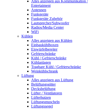
Alles anzeigen aus Kommunikation /
Entertaiment
Antennen
Funkgeräte
Funkgeräte Zubehör
Lautsprecher/Subwoofer
Radios/Media Center
WiFi
Kühlen
Alles anzeigen aus Kühlen
Einbaukühlboxen
Eiswürfelbereiter
Gefrierschränke
Kühl / Gefrierschränke
Kühlanlagen
Tragbare Kühl / Gefrierschränke
Weinkühlschrank
Lüftung
Alles anzeigen aus Lüftung
Belüftungsgitter
Decksbelüftung
Lüfter / Ventilatoren
Lüfterhutzen
Lüftungsmuscheln
Lüftungssegel