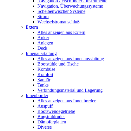
Navigation / Fischfinder / Instrumente
Navigation, Überwachungssysteme
Scheibenwischer Systeme
Strom
Wechselstromanschluß
Extern
Alles anzeigen aus Extern
Anker
Anlegen
Deck
Innenausstattung
Alles anzeigen aus Innenausstattung
Bootstühle und Tische
Kombüse
Komfort
Sanitär
Tanks
Verbindungsmaterial und Lagerung
Innenborder
Alles anzeigen aus Innenborder
Auspuff
Bootswendegetriebe
Bugstrahlruder
Dämpferplatten
Diverse