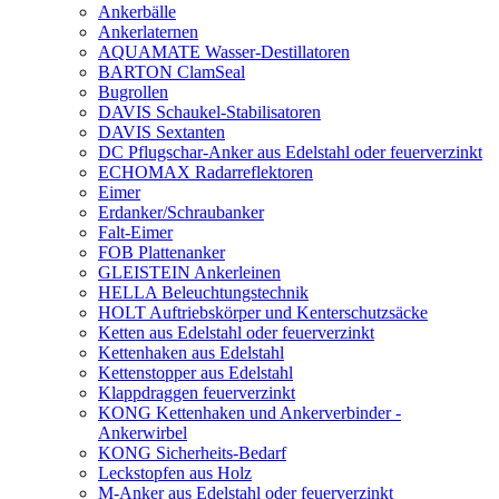
Ankerbälle
Ankerlaternen
AQUAMATE Wasser-Destillatoren
BARTON ClamSeal
Bugrollen
DAVIS Schaukel-Stabilisatoren
DAVIS Sextanten
DC Pflugschar-Anker aus Edelstahl oder feuerverzinkt
ECHOMAX Radarreflektoren
Eimer
Erdanker/Schraubanker
Falt-Eimer
FOB Plattenanker
GLEISTEIN Ankerleinen
HELLA Beleuchtungstechnik
HOLT Auftriebskörper und Kenterschutzsäcke
Ketten aus Edelstahl oder feuerverzinkt
Kettenhaken aus Edelstahl
Kettenstopper aus Edelstahl
Klappdraggen feuerverzinkt
KONG Kettenhaken und Ankerverbinder -
Ankerwirbel
KONG Sicherheits-Bedarf
Leckstopfen aus Holz
M-Anker aus Edelstahl oder feuerverzinkt