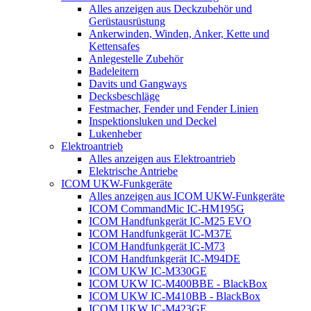
Alles anzeigen aus Deckzubehör und
Gerüstausrüstung
Ankerwinden, Winden, Anker, Kette und
Kettensafes
Anlegestelle Zubehör
Badeleitern
Davits und Gangways
Decksbeschläge
Festmacher, Fender und Fender Linien
Inspektionsluken und Deckel
Lukenheber
Elektroantrieb
Alles anzeigen aus Elektroantrieb
Elektrische Antriebe
ICOM UKW-Funkgeräte
Alles anzeigen aus ICOM UKW-Funkgeräte
ICOM CommandMic IC-HM195G
ICOM Handfunkgerät IC-M25 EVO
ICOM Handfunkgerät IC-M37E
ICOM Handfunkgerät IC-M73
ICOM Handfunkgerät IC-M94DE
ICOM UKW IC-M330GE
ICOM UKW IC-M400BBE - BlackBox
ICOM UKW IC-M410BB - BlackBox
ICOM UKW IC-M423GE