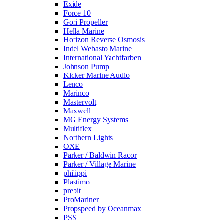
Exide
Force 10
Gori Propeller
Hella Marine
Horizon Reverse Osmosis
Indel Webasto Marine
International Yachtfarben
Johnson Pump
Kicker Marine Audio
Lenco
Marinco
Mastervolt
Maxwell
MG Energy Systems
Multiflex
Northern Lights
OXE
Parker / Baldwin Racor
Parker / Village Marine
philippi
Plastimo
prebit
ProMariner
Propspeed by Oceanmax
PSS