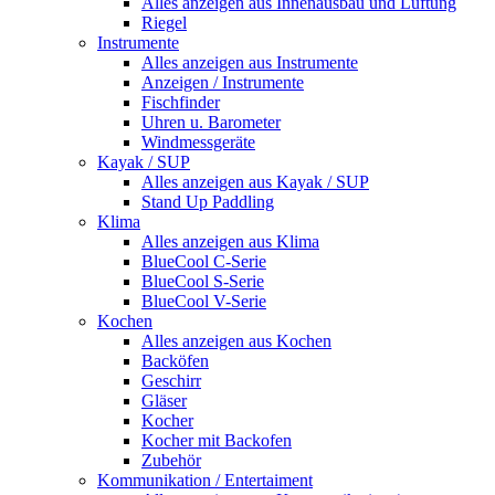
Alles anzeigen aus Innenausbau und Lüftung
Riegel
Instrumente
Alles anzeigen aus Instrumente
Anzeigen / Instrumente
Fischfinder
Uhren u. Barometer
Windmessgeräte
Kayak / SUP
Alles anzeigen aus Kayak / SUP
Stand Up Paddling
Klima
Alles anzeigen aus Klima
BlueCool C-Serie
BlueCool S-Serie
BlueCool V-Serie
Kochen
Alles anzeigen aus Kochen
Backöfen
Geschirr
Gläser
Kocher
Kocher mit Backofen
Zubehör
Kommunikation / Entertaiment