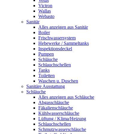
Vetus
Victron
Wallas
Webasto
Sanitär
Alles anzeigen aus Sanitär
Boiler
Frischwassersystem
Hebewerke / Sammeltanks
Inspektionsdeckel
Pumpen
Schläuche
Schlauchschellen
Tanks
Toiletten
Waschen u. Duschen
Sanitäre Ausstattung
Schläuche
Alles anzeigen aus Schläuche
Abgasschläuche
Fäkalienschläuche
Kühlwasserschläuche
Lüftung / Klima/Heizung
Schlauchschellen
Schmutzwasserschläuche