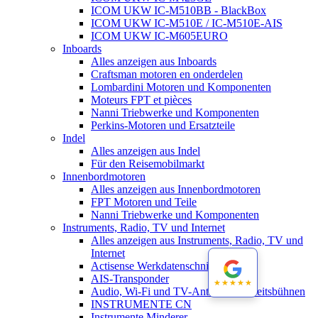
ICOM UKW IC-M510BB - BlackBox
ICOM UKW IC-M510E / IC-M510E-AIS
ICOM UKW IC-M605EURO
Inboards
Alles anzeigen aus Inboards
Craftsman motoren en onderdelen
Lombardini Motoren und Komponenten
Moteurs FPT et pièces
Nanni Triebwerke und Komponenten
Perkins-Motoren und Ersatzteile
Indel
Alles anzeigen aus Indel
Für den Reisemobilmarkt
Innenbordmotoren
Alles anzeigen aus Innenbordmotoren
FPT Motoren und Teile
Nanni Triebwerke und Komponenten
Instruments, Radio, TV und Internet
Alles anzeigen aus Instruments, Radio, TV und
Internet
Actisense Werkdatenschnitt
AIS-Transponder
★★★★★
★★★★★
Audio, Wi-Fi und TV-Antennen-Arbeitsbühnen
INSTRUMENTE CN
Instrumente Minderer