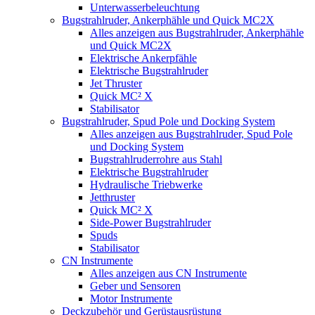
Unterwasserbeleuchtung
Bugstrahlruder, Ankerphähle und Quick MC2X
Alles anzeigen aus Bugstrahlruder, Ankerphähle
und Quick MC2X
Elektrische Ankerpfähle
Elektrische Bugstrahlruder
Jet Thruster
Quick MC² X
Stabilisator
Bugstrahlruder, Spud Pole und Docking System
Alles anzeigen aus Bugstrahlruder, Spud Pole
und Docking System
Bugstrahlruderrohre aus Stahl
Elektrische Bugstrahlruder
Hydraulische Triebwerke
Jetthruster
Quick MC² X
Side-Power Bugstrahlruder
Spuds
Stabilisator
CN Instrumente
Alles anzeigen aus CN Instrumente
Geber und Sensoren
Motor Instrumente
Deckzubehör und Gerüstausrüstung