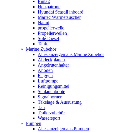
Einlaß
Heizpatrone
Hyundai Seasall inboard
Martec Wärmetauscher
Nanni
propellerwelle
Propellerwellen
Solé Diesel
Tank
Marine Zubehör
Alles anzeigen aus Marine Zubehör
Abdeckplanen
Angelrutenhalter
Anoden
Flaggen
Luftpompe
Reinigungsmittel
Schlauchboote
Signalhorner
Takelage & Ausrüstung
Tau
Trailerzubehör
Wassersport
Pumpen
Alles anzeigen aus Pumpen