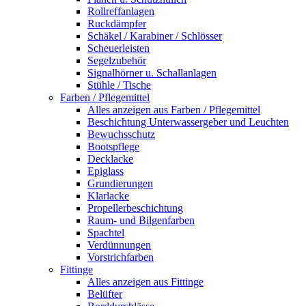
Rollreffanlagen
Ruckdämpfer
Schäkel / Karabiner / Schlösser
Scheuerleisten
Segelzubehör
Signalhörner u. Schallanlagen
Stühle / Tische
Farben / Pflegemittel
Alles anzeigen aus Farben / Pflegemittel
Beschichtung Unterwassergeber und Leuchten
Bewuchsschutz
Bootspflege
Decklacke
Epiglass
Grundierungen
Klarlacke
Propellerbeschichtung
Raum- und Bilgenfarben
Spachtel
Verdünnungen
Vorstrichfarben
Fittinge
Alles anzeigen aus Fittinge
Belüfter