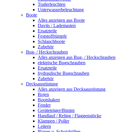
Trailerleuchten
Unterwasserbeleuchtung
Boote
Alles anzeigen aus Boote
Davits / Lademasten
Ersatzteile
Feststoffrümpfe
Schlauchboote
Zubehör
Bug- / Heckschrauben
Alles anzeigen aus Bug- / Heckschrauben
elektrische Bugschrauben
Ersatzteile
hydraulische Bugschrauben
Zubehör
Decksausrüstung
Alles anzeigen aus Decksausrüstung
Bojen
Bootshaken
Fender
Geräteträger/Bimini
Handlauf / Reling / Flaggenstöcke
Klampen / Poller
Leitern
Planen u. Schutzhüllen