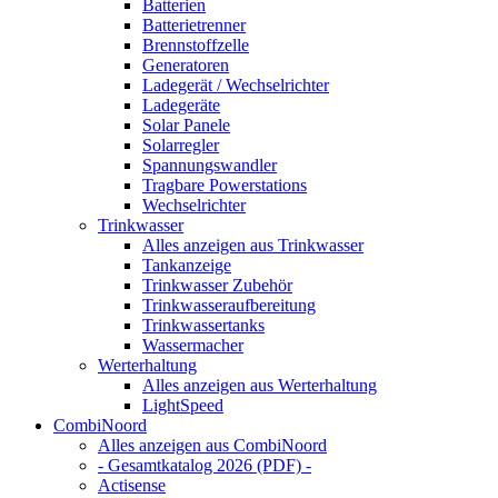
Batterien
Batterietrenner
Brennstoffzelle
Generatoren
Ladegerät / Wechselrichter
Ladegeräte
Solar Panele
Solarregler
Spannungswandler
Tragbare Powerstations
Wechselrichter
Trinkwasser
Alles anzeigen aus Trinkwasser
Tankanzeige
Trinkwasser Zubehör
Trinkwasseraufbereitung
Trinkwassertanks
Wassermacher
Werterhaltung
Alles anzeigen aus Werterhaltung
LightSpeed
CombiNoord
Alles anzeigen aus CombiNoord
- Gesamtkatalog 2026 (PDF) -
Actisense