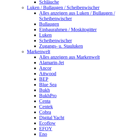
Schläuche
Luken / Bullaugen / Scheibenwischer
Alles anzeigen aus Luken / Bullaugen /
Scheibenwischer
Bullaugen
Einbaurahmen / Moskitogitter
Luken
Scheibenwischer
Zugangs- u. Stauluken
Markenwelt
Alles anzeigen aus Markenwelt
Alamarin-Jet
Ancor
Attwood
BEP
Blue Sea
Bukh
BukhPro
Centa
Centek
Cobra
Digital Yacht
Ecoflow
EFOY
Eno