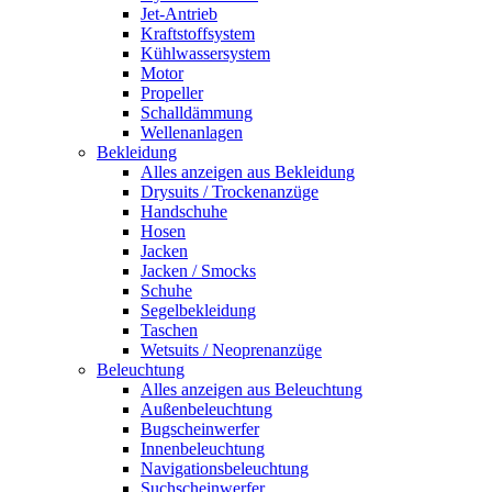
Jet-Antrieb
Kraftstoffsystem
Kühlwassersystem
Motor
Propeller
Schalldämmung
Wellenanlagen
Bekleidung
Alles anzeigen aus Bekleidung
Drysuits / Trockenanzüge
Handschuhe
Hosen
Jacken
Jacken / Smocks
Schuhe
Segelbekleidung
Taschen
Wetsuits / Neoprenanzüge
Beleuchtung
Alles anzeigen aus Beleuchtung
Außenbeleuchtung
Bugscheinwerfer
Innenbeleuchtung
Navigationsbeleuchtung
Suchscheinwerfer