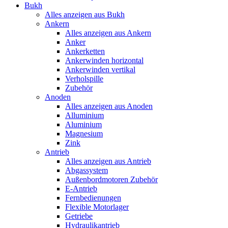
Bukh
Alles anzeigen aus Bukh
Ankern
Alles anzeigen aus Ankern
Anker
Ankerketten
Ankerwinden horizontal
Ankerwinden vertikal
Verholspille
Zubehör
Anoden
Alles anzeigen aus Anoden
Alluminium
Aluminium
Magnesium
Zink
Antrieb
Alles anzeigen aus Antrieb
Abgassystem
Außenbordmotoren Zubehör
E-Antrieb
Fernbedienungen
Flexible Motorlager
Getriebe
Hydraulikantrieb