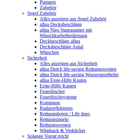
Pumpen
Zubehör
Segel Zubehör
Alles anzeigen aus Segel Zubehör
allpa Decksbeschläge
allpa Niro Stagspanner mit
Winschkurbelbedienung
Deckbeschläge allpa
Decksbeschläge Antal
Winschen
Sicherheit
Alles anzeigen aus Sicherheit
allpa Dutch life-saving Rettungswesten
allpa Dutch life-saving Wassersporthelm
allpa Erste-Hilfe Kasten
Erste-Hilfe Kasten
Feuerlöscher
Feuerlöschsysteme
Kompasse
Radarreflektoren
Rettungsbojen / Life lines
Rettungsinseln
Rettungswesten
Windsack & Verklicker
Solange Vorrat reicht