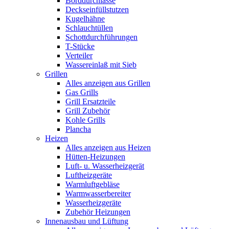
Borddurchlässe
Deckseinfüllstutzen
Kugelhähne
Schlauchtüllen
Schottdurchführungen
T-Stücke
Verteiler
Wassereinlaß mit Sieb
Grillen
Alles anzeigen aus Grillen
Gas Grills
Grill Ersatzteile
Grill Zubehör
Kohle Grills
Plancha
Heizen
Alles anzeigen aus Heizen
Hütten-Heizungen
Luft- u. Wasserheizgerät
Luftheizgeräte
Warmluftgebläse
Warmwasserbereiter
Wasserheizgeräte
Zubehör Heizungen
Innenausbau und Lüftung