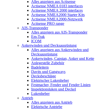
Alles anzeigen aus Actisense
Actisense NMEA 0183 interfaces
Actisense NMEA 2000 interfaces
Actisense NMEA2000 Starter Kits
Actisense NMEA2000-Netzwerk
Actisense PRO range
AIS-Transponder
Alles anzeigen aus AIS-Transponder
Em-Trak
ICOM
Ankerwinden und Decksausrüstung
Alles anzeigen aus Ankerwinden und
Decksausrüstung
Ankerwinden, Capstan, Anker und Kette
Anlegestelle Zubehör
Badeleitern
Davits und Gangways
Decksbeschläge
Elektrischer Lukenheber
Festmacher, Fender und Fender Linien
Inspektionsluken und Deckel
Lukenheber
Antrieb
Alles anzeigen aus Antrieb
Elektrische Antriebe