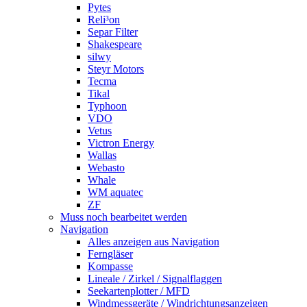
Pytes
Reli³on
Separ Filter
Shakespeare
silwy
Steyr Motors
Tecma
Tikal
Typhoon
VDO
Vetus
Victron Energy
Wallas
Webasto
Whale
WM aquatec
ZF
Muss noch bearbeitet werden
Navigation
Alles anzeigen aus Navigation
Ferngläser
Kompasse
Lineale / Zirkel / Signalflaggen
Seekartenplotter / MFD
Windmessgeräte / Windrichtungsanzeigen