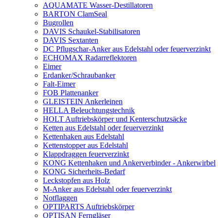
AQUAMATE Wasser-Destillatoren
BARTON ClamSeal
Bugrollen
DAVIS Schaukel-Stabilisatoren
DAVIS Sextanten
DC Pflugschar-Anker aus Edelstahl oder feuerverzinkt
ECHOMAX Radarreflektoren
Eimer
Erdanker/Schraubanker
Falt-Eimer
FOB Plattenanker
GLEISTEIN Ankerleinen
HELLA Beleuchtungstechnik
HOLT Auftriebskörper und Kenterschutzsäcke
Ketten aus Edelstahl oder feuerverzinkt
Kettenhaken aus Edelstahl
Kettenstopper aus Edelstahl
Klappdraggen feuerverzinkt
KONG Kettenhaken und Ankerverbinder - Ankerwirbel
KONG Sicherheits-Bedarf
Leckstopfen aus Holz
M-Anker aus Edelstahl oder feuerverzinkt
Notflaggen
OPTIPARTS Auftriebskörper
OPTISAN Ferngläser