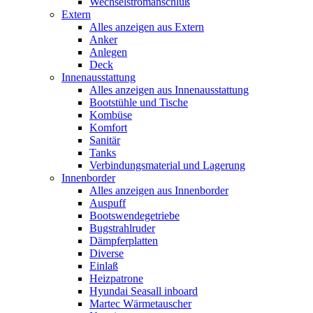
Wechselstromanschluß
Extern
Alles anzeigen aus Extern
Anker
Anlegen
Deck
Innenausstattung
Alles anzeigen aus Innenausstattung
Bootstühle und Tische
Kombüse
Komfort
Sanitär
Tanks
Verbindungsmaterial und Lagerung
Innenborder
Alles anzeigen aus Innenborder
Auspuff
Bootswendegetriebe
Bugstrahlruder
Dämpferplatten
Diverse
Einlaß
Heizpatrone
Hyundai Seasall inboard
Martec Wärmetauscher