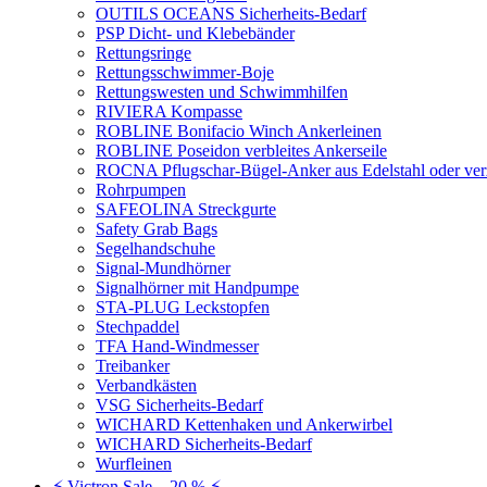
OUTILS OCEANS Sicherheits-Bedarf
PSP Dicht- und Klebebänder
Rettungsringe
Rettungsschwimmer-Boje
Rettungswesten und Schwimmhilfen
RIVIERA Kompasse
ROBLINE Bonifacio Winch Ankerleinen
ROBLINE Poseidon verbleites Ankerseile
ROCNA Pflugschar-Bügel-Anker aus Edelstahl oder ver
Rohrpumpen
SAFEOLINA Streckgurte
Safety Grab Bags
Segelhandschuhe
Signal-Mundhörner
Signalhörner mit Handpumpe
STA-PLUG Leckstopfen
Stechpaddel
TFA Hand-Windmesser
Treibanker
Verbandkästen
VSG Sicherheits-Bedarf
WICHARD Kettenhaken und Ankerwirbel
WICHARD Sicherheits-Bedarf
Wurfleinen
⚡ Victron Sale – 20 % ⚡