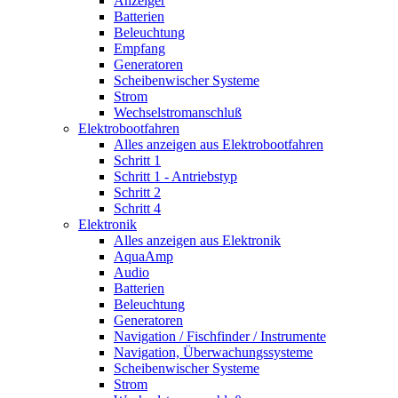
Anzeiger
Batterien
Beleuchtung
Empfang
Generatoren
Scheibenwischer Systeme
Strom
Wechselstromanschluß
Elektrobootfahren
Alles anzeigen aus Elektrobootfahren
Schritt 1
Schritt 1 - Antriebstyp
Schritt 2
Schritt 4
Elektronik
Alles anzeigen aus Elektronik
AquaAmp
Audio
Batterien
Beleuchtung
Generatoren
Navigation / Fischfinder / Instrumente
Navigation, Überwachungssysteme
Scheibenwischer Systeme
Strom