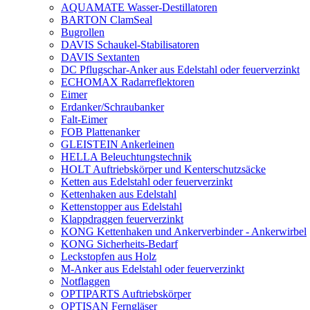
AQUAMATE Wasser-Destillatoren
BARTON ClamSeal
Bugrollen
DAVIS Schaukel-Stabilisatoren
DAVIS Sextanten
DC Pflugschar-Anker aus Edelstahl oder feuerverzinkt
ECHOMAX Radarreflektoren
Eimer
Erdanker/Schraubanker
Falt-Eimer
FOB Plattenanker
GLEISTEIN Ankerleinen
HELLA Beleuchtungstechnik
HOLT Auftriebskörper und Kenterschutzsäcke
Ketten aus Edelstahl oder feuerverzinkt
Kettenhaken aus Edelstahl
Kettenstopper aus Edelstahl
Klappdraggen feuerverzinkt
KONG Kettenhaken und Ankerverbinder - Ankerwirbel
KONG Sicherheits-Bedarf
Leckstopfen aus Holz
M-Anker aus Edelstahl oder feuerverzinkt
Notflaggen
OPTIPARTS Auftriebskörper
OPTISAN Ferngläser