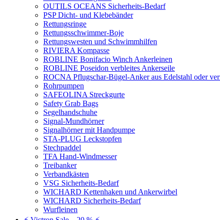
OUTILS OCEANS Sicherheits-Bedarf
PSP Dicht- und Klebebänder
Rettungsringe
Rettungsschwimmer-Boje
Rettungswesten und Schwimmhilfen
RIVIERA Kompasse
ROBLINE Bonifacio Winch Ankerleinen
ROBLINE Poseidon verbleites Ankerseile
ROCNA Pflugschar-Bügel-Anker aus Edelstahl oder ver
Rohrpumpen
SAFEOLINA Streckgurte
Safety Grab Bags
Segelhandschuhe
Signal-Mundhörner
Signalhörner mit Handpumpe
STA-PLUG Leckstopfen
Stechpaddel
TFA Hand-Windmesser
Treibanker
Verbandkästen
VSG Sicherheits-Bedarf
WICHARD Kettenhaken und Ankerwirbel
WICHARD Sicherheits-Bedarf
Wurfleinen
⚡ Victron Sale – 20 % ⚡