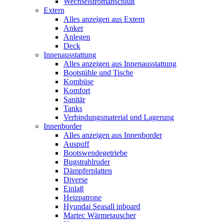
Wechselstromanschluß
Extern
Alles anzeigen aus Extern
Anker
Anlegen
Deck
Innenausstattung
Alles anzeigen aus Innenausstattung
Bootstühle und Tische
Kombüse
Komfort
Sanitär
Tanks
Verbindungsmaterial und Lagerung
Innenborder
Alles anzeigen aus Innenborder
Auspuff
Bootswendegetriebe
Bugstrahlruder
Dämpferplatten
Diverse
Einlaß
Heizpatrone
Hyundai Seasall inboard
Martec Wärmetauscher