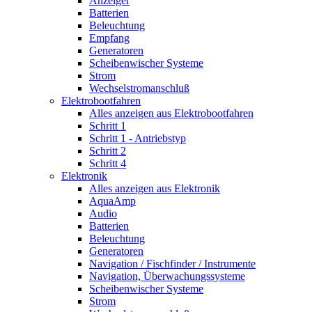
Anzeiger
Batterien
Beleuchtung
Empfang
Generatoren
Scheibenwischer Systeme
Strom
Wechselstromanschluß
Elektrobootfahren
Alles anzeigen aus Elektrobootfahren
Schritt 1
Schritt 1 - Antriebstyp
Schritt 2
Schritt 4
Elektronik
Alles anzeigen aus Elektronik
AquaAmp
Audio
Batterien
Beleuchtung
Generatoren
Navigation / Fischfinder / Instrumente
Navigation, Überwachungssysteme
Scheibenwischer Systeme
Strom