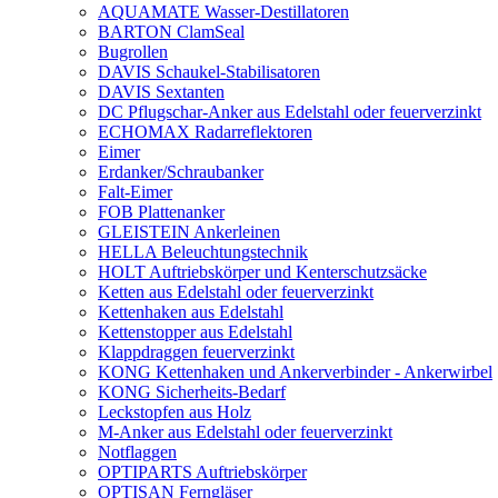
AQUAMATE Wasser-Destillatoren
BARTON ClamSeal
Bugrollen
DAVIS Schaukel-Stabilisatoren
DAVIS Sextanten
DC Pflugschar-Anker aus Edelstahl oder feuerverzinkt
ECHOMAX Radarreflektoren
Eimer
Erdanker/Schraubanker
Falt-Eimer
FOB Plattenanker
GLEISTEIN Ankerleinen
HELLA Beleuchtungstechnik
HOLT Auftriebskörper und Kenterschutzsäcke
Ketten aus Edelstahl oder feuerverzinkt
Kettenhaken aus Edelstahl
Kettenstopper aus Edelstahl
Klappdraggen feuerverzinkt
KONG Kettenhaken und Ankerverbinder - Ankerwirbel
KONG Sicherheits-Bedarf
Leckstopfen aus Holz
M-Anker aus Edelstahl oder feuerverzinkt
Notflaggen
OPTIPARTS Auftriebskörper
OPTISAN Ferngläser