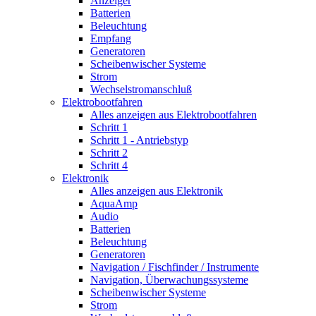
Anzeiger
Batterien
Beleuchtung
Empfang
Generatoren
Scheibenwischer Systeme
Strom
Wechselstromanschluß
Elektrobootfahren
Alles anzeigen aus Elektrobootfahren
Schritt 1
Schritt 1 - Antriebstyp
Schritt 2
Schritt 4
Elektronik
Alles anzeigen aus Elektronik
AquaAmp
Audio
Batterien
Beleuchtung
Generatoren
Navigation / Fischfinder / Instrumente
Navigation, Überwachungssysteme
Scheibenwischer Systeme
Strom