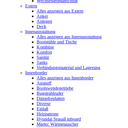
Wechselstromanschluß
Extern
Alles anzeigen aus Extern
Anker
Anlegen
Deck
Innenausstattung
Alles anzeigen aus Innenausstattung
Bootstühle und Tische
Kombüse
Komfort
Sanitär
Tanks
Verbindungsmaterial und Lagerung
Innenborder
Alles anzeigen aus Innenborder
Auspuff
Bootswendegetriebe
Bugstrahlruder
Dämpferplatten
Diverse
Einlaß
Heizpatrone
Hyundai Seasall inboard
Martec Wärmetauscher