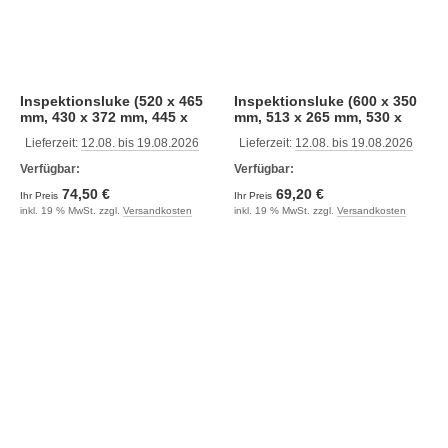
Inspektionsluke (520 x 465
Inspektionsluke (600 x 350
mm, 430 x 372 mm, 445 x
mm, 513 x 265 mm, 530 x
390 mm, weiß)
280 mm, schwarz)
Lieferzeit:
12.08. bis 19.08.2026
Lieferzeit:
12.08. bis 19.08.2026
Verfügbar:
Verfügbar:
74,50 €
69,20 €
Ihr Preis
Ihr Preis
inkl. 19 % MwSt. zzgl.
Versandkosten
inkl. 19 % MwSt. zzgl.
Versandkosten