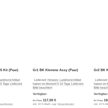
 Kit (Paar)
Gr1 BK Klemme Assy (Paar)
Gr2 BK 
ankhorst Artikel
Lieferzeit:
Hinweis: Lankhorst Artikel
Lieferzeit
 Tage Lieferzeit.
haben im Moment 5-10 Tage Lieferzeit.
haben im M
Bitte beachten!
Bitte beac
Verfügbar:
Verfügbar
117,00 €
16
Ihr Preis
Ihr Preis
rsandkosten
inkl. 19 % MwSt. zzgl.
Versandkosten
inkl. 19 % M