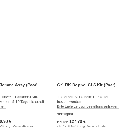
Klemme Assy (Paar)
Gr1 BK Doppel CLS Kit (Paar)
:
Hinweis: Lankhorst Artikel
Lieferzeit:
Muss beim Hersteller
oment 5-10 Tage Lieferzeit.
bestellt werden
hten!
Bitte Lieferzeit vor Bestellung anfragen.
:
Verfügbar:
0,90 €
127,70 €
Ihr Preis
wSt. zzgl.
Versandkosten
inkl. 19 % MwSt. zzgl.
Versandkosten