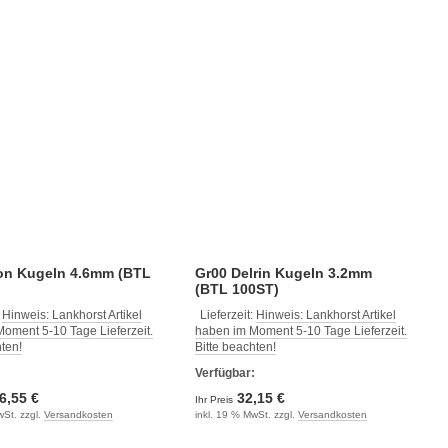
lon Kugeln 4.6mm (BTL
Gr00 Delrin Kugeln 3.2mm
(BTL 100ST)
:
Hinweis: Lankhorst Artikel
Lieferzeit:
Hinweis: Lankhorst Artikel
oment 5-10 Tage Lieferzeit.
haben im Moment 5-10 Tage Lieferzeit.
hten!
Bitte beachten!
:
Verfügbar:
6,55 €
32,15 €
Ihr Preis
wSt. zzgl.
Versandkosten
inkl. 19 % MwSt. zzgl.
Versandkosten