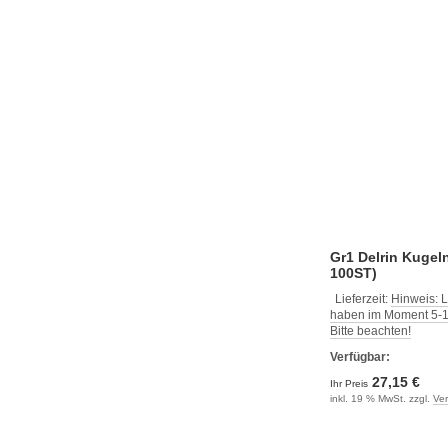
Gr1 Delrin Kugel
100ST)
Lieferzeit:
Hinweis: L
haben im Moment 5-10
Bitte beachten!
Verfügbar:
27,15 €
Ihr Preis
inkl. 19 % MwSt. zzgl.
Ve