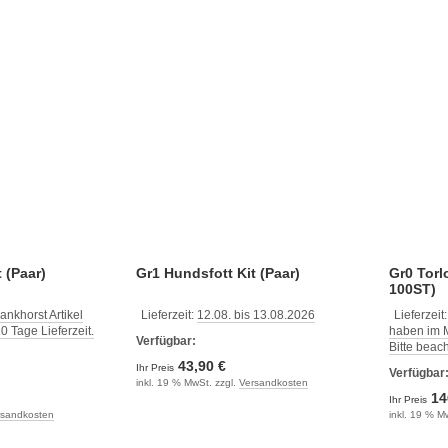
 (Paar)
Gr1 Hundsfott Kit (Paar)
Gr0 Tor
100ST)
ankhorst Artikel
Lieferzeit:
12.08. bis 13.08.2026
Lieferzeit
 Tage Lieferzeit.
haben im M
Verfügbar:
Bitte beac
43,90 €
Ihr Preis
Verfügbar
inkl. 19 % MwSt. zzgl.
Versandkosten
14
Ihr Preis
rsandkosten
inkl. 19 % M