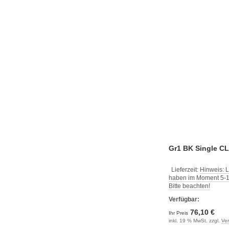
Gr1 BK Single CLS
Lieferzeit:
Hinweis: L
haben im Moment 5-10
Bitte beachten!
Verfügbar:
76,10 €
Ihr Preis
inkl. 19 % MwSt. zzgl.
Ve