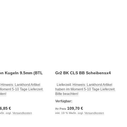
lon Kugeln 9.5mm (BTL
Gr2 BK CLS BB Scheibensx4
:
Hinweis: Lankhorst Artikel
Lieferzeit:
Hinweis: Lankhorst Artikel
oment 5-10 Tage Lieferzeit.
haben im Moment 5-10 Tage Lieferzeit.
hten!
Bitte beachten!
:
Verfügbar:
6,85 €
109,70 €
Ihr Preis
wSt. zzgl.
Versandkosten
inkl. 19 % MwSt. zzgl.
Versandkosten