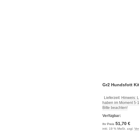
Gr2 Hundsfott Kit
Lieferzeit:
Hinweis: L
haben im Moment 5-10
Bitte beachten!
Verfügbar:
51,70 €
Ihr Preis
inkl. 19 % MwSt. zzgl.
Ve