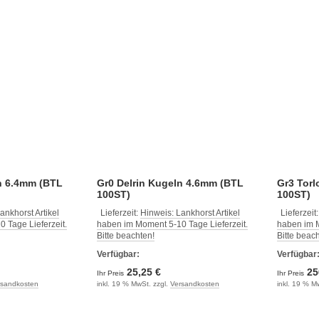
n 6.4mm (BTL
Gr0 Delrin Kugeln 4.6mm (BTL
Gr3 Tor
100ST)
100ST)
ankhorst Artikel
Lieferzeit:
Hinweis: Lankhorst Artikel
Lieferzeit
 Tage Lieferzeit.
haben im Moment 5-10 Tage Lieferzeit.
haben im M
Bitte beachten!
Bitte beac
Verfügbar:
Verfügbar
25,25 €
25
Ihr Preis
Ihr Preis
rsandkosten
inkl. 19 % MwSt. zzgl.
Versandkosten
inkl. 19 % M