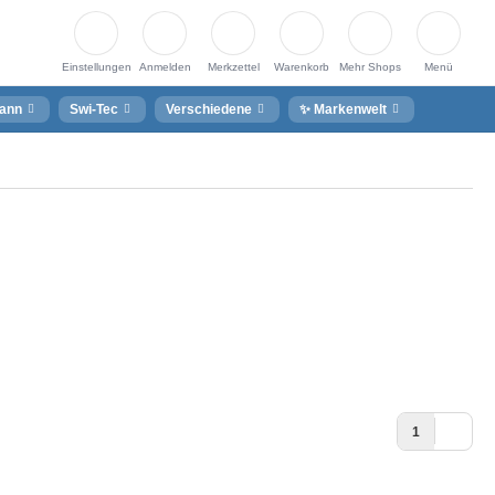
Einstellungen
Anmelden
Merkzettel
Warenkorb
Mehr Shops
Menü
ann
Swi-Tec
Verschiedene
✨ Markenwelt
1