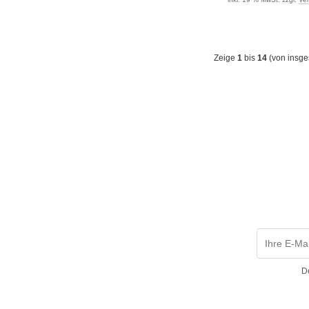
Zeige
1
bis
14
(von insg
D