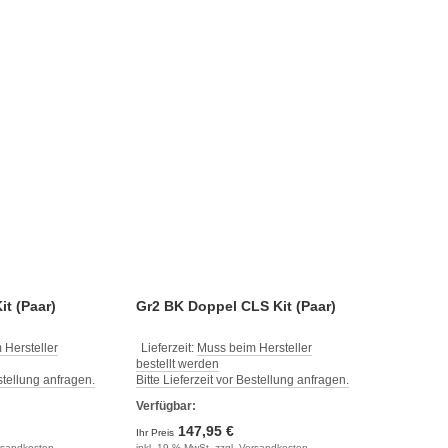
it (Paar)
Gr2 BK Doppel CLS Kit (Paar)
 Hersteller
Lieferzeit:
Muss beim Hersteller
bestellt werden
estellung anfragen.
Bitte Lieferzeit vor Bestellung anfragen.
Verfügbar:
147,95 €
Ihr Preis
rsandkosten
inkl. 19 % MwSt. zzgl.
Versandkosten