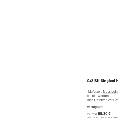
Gr2 BK Singlecl K
Lieferzeit:
Muss beim
bestellt werden
Bitte Lieferzeit vor B
Verfügbar:
99,30 €
Ihr Preis
inkl. 19 % MwSt. zzgl.
Ve