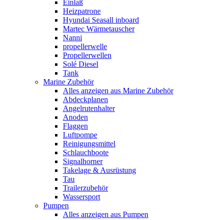
Einlaß
Heizpatrone
Hyundai Seasall inboard
Martec Wärmetauscher
Nanni
propellerwelle
Propellerwellen
Solé Diesel
Tank
Marine Zubehör
Alles anzeigen aus Marine Zubehör
Abdeckplanen
Angelrutenhalter
Anoden
Flaggen
Luftpompe
Reinigungsmittel
Schlauchboote
Signalhorner
Takelage & Ausrüstung
Tau
Trailerzubehör
Wassersport
Pumpen
Alles anzeigen aus Pumpen