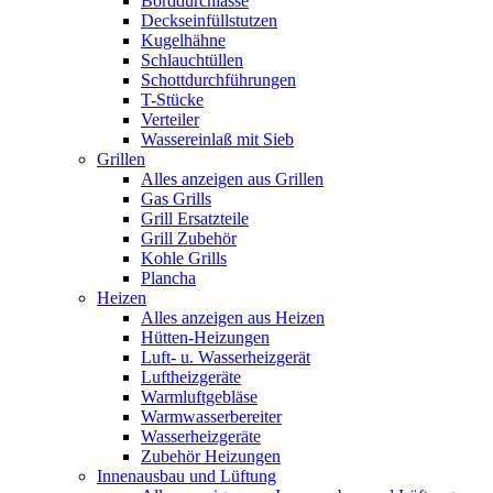
Borddurchlässe
Deckseinfüllstutzen
Kugelhähne
Schlauchtüllen
Schottdurchführungen
T-Stücke
Verteiler
Wassereinlaß mit Sieb
Grillen
Alles anzeigen aus Grillen
Gas Grills
Grill Ersatzteile
Grill Zubehör
Kohle Grills
Plancha
Heizen
Alles anzeigen aus Heizen
Hütten-Heizungen
Luft- u. Wasserheizgerät
Luftheizgeräte
Warmluftgebläse
Warmwasserbereiter
Wasserheizgeräte
Zubehör Heizungen
Innenausbau und Lüftung