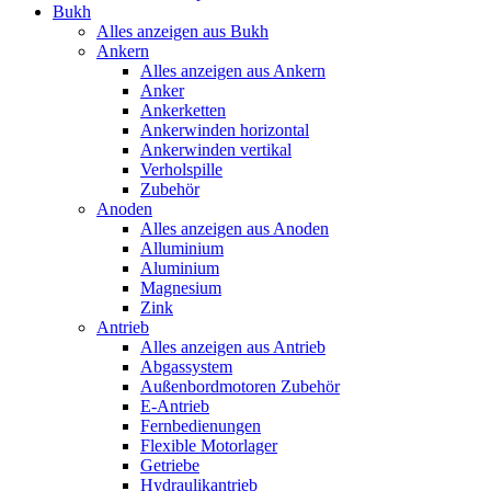
Bukh
Alles anzeigen aus Bukh
Ankern
Alles anzeigen aus Ankern
Anker
Ankerketten
Ankerwinden horizontal
Ankerwinden vertikal
Verholspille
Zubehör
Anoden
Alles anzeigen aus Anoden
Alluminium
Aluminium
Magnesium
Zink
Antrieb
Alles anzeigen aus Antrieb
Abgassystem
Außenbordmotoren Zubehör
E-Antrieb
Fernbedienungen
Flexible Motorlager
Getriebe
Hydraulikantrieb