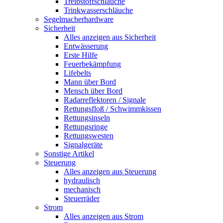
Treibstoffschläuche
Trinkwasserschläuche
Segelmacherhardware
Sicherheit
Alles anzeigen aus Sicherheit
Entwässerung
Erste Hilfe
Feuerbekämpfung
Lifebelts
Mann über Bord
Mensch über Bord
Radarreflektoren / Signale
Rettungsfloß / Schwimmkissen
Rettungsinseln
Rettungsringe
Rettungswesten
Signalgeräte
Sonstige Artikel
Steuerung
Alles anzeigen aus Steuerung
hydraulisch
mechanisch
Steuerräder
Strom
Alles anzeigen aus Strom