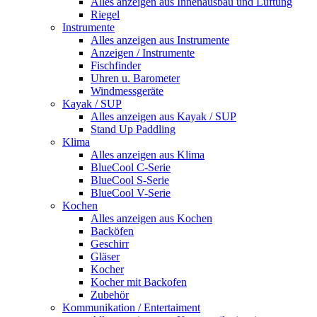
Alles anzeigen aus Innenausbau und Lüftung
Riegel
Instrumente
Alles anzeigen aus Instrumente
Anzeigen / Instrumente
Fischfinder
Uhren u. Barometer
Windmessgeräte
Kayak / SUP
Alles anzeigen aus Kayak / SUP
Stand Up Paddling
Klima
Alles anzeigen aus Klima
BlueCool C-Serie
BlueCool S-Serie
BlueCool V-Serie
Kochen
Alles anzeigen aus Kochen
Backöfen
Geschirr
Gläser
Kocher
Kocher mit Backofen
Zubehör
Kommunikation / Entertaiment