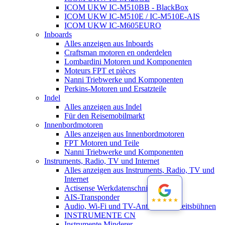
ICOM UKW IC-M510BB - BlackBox
ICOM UKW IC-M510E / IC-M510E-AIS
ICOM UKW IC-M605EURO
Inboards
Alles anzeigen aus Inboards
Craftsman motoren en onderdelen
Lombardini Motoren und Komponenten
Moteurs FPT et pièces
Nanni Triebwerke und Komponenten
Perkins-Motoren und Ersatzteile
Indel
Alles anzeigen aus Indel
Für den Reisemobilmarkt
Innenbordmotoren
Alles anzeigen aus Innenbordmotoren
FPT Motoren und Teile
Nanni Triebwerke und Komponenten
Instruments, Radio, TV und Internet
Alles anzeigen aus Instruments, Radio, TV und
Internet
Actisense Werkdatenschnitt
AIS-Transponder
★★★★★
★★★★★
Audio, Wi-Fi und TV-Antennen-Arbeitsbühnen
INSTRUMENTE CN
Instrumente Minderer