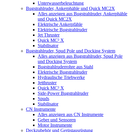
Unterwasserbeleuchtung
Bugstrahlruder, Ankerphähle und Quick MC2X
Alles anzeigen aus Bugstrahlruder, Ankerphähle
und Quick MC2X
Elektrische Ankerpfähle
Elektrische Bugstrahlruder
Jet Thruster
Quick MC² X
Stabilisator
Bugstrahlruder, Spud Pole und Docking System
Alles anzeigen aus Bugstrahlruder, Spud Pole
und Docking System
Bugstrahlruderrohre aus Stahl
Elektrische Bugstrahlruder
Hydraulische Triebwerke
Jetthruster
Quick MC² X
Side-Power Bugstrahlruder
Spuds
Stabilisator
CN Instrumente
Alles anzeigen aus CN Instrumente
Geber und Sensoren
Motor Instrumente
Deckzubehör und Gerüstausrüstung