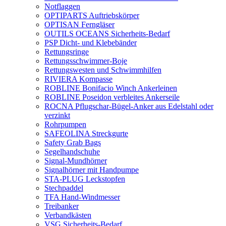
Notflaggen
OPTIPARTS Auftriebskörper
OPTISAN Ferngläser
OUTILS OCEANS Sicherheits-Bedarf
PSP Dicht- und Klebebänder
Rettungsringe
Rettungsschwimmer-Boje
Rettungswesten und Schwimmhilfen
RIVIERA Kompasse
ROBLINE Bonifacio Winch Ankerleinen
ROBLINE Poseidon verbleites Ankerseile
ROCNA Pflugschar-Bügel-Anker aus Edelstahl oder
verzinkt
Rohrpumpen
SAFEOLINA Streckgurte
Safety Grab Bags
Segelhandschuhe
Signal-Mundhörner
Signalhörner mit Handpumpe
STA-PLUG Leckstopfen
Stechpaddel
TFA Hand-Windmesser
Treibanker
Verbandkästen
VSG Sicherheits-Bedarf