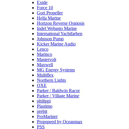
Exide
Force 10
Gori Propeller
Hella Marine
Horizon Reverse Osmosis
Indel Webasto Marine
International Yachtfarben
Johnson Pump
Kicker Marine Audio
Lenco
Marinco
Mastervolt
Maxwell
MG Energy Systems
Multiflex
Northern Lights
OXE
Parker / Baldwin Racor
Parker / Village Marine
philippi
Plastimo
prebit
ProMariner
Propspeed by Oceanmax
PSS