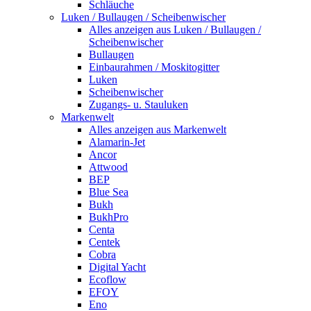
Schläuche
Luken / Bullaugen / Scheibenwischer
Alles anzeigen aus Luken / Bullaugen /
Scheibenwischer
Bullaugen
Einbaurahmen / Moskitogitter
Luken
Scheibenwischer
Zugangs- u. Stauluken
Markenwelt
Alles anzeigen aus Markenwelt
Alamarin-Jet
Ancor
Attwood
BEP
Blue Sea
Bukh
BukhPro
Centa
Centek
Cobra
Digital Yacht
Ecoflow
EFOY
Eno