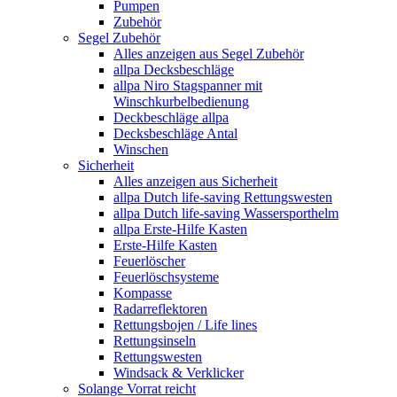
Pumpen
Zubehör
Segel Zubehör
Alles anzeigen aus Segel Zubehör
allpa Decksbeschläge
allpa Niro Stagspanner mit
Winschkurbelbedienung
Deckbeschläge allpa
Decksbeschläge Antal
Winschen
Sicherheit
Alles anzeigen aus Sicherheit
allpa Dutch life-saving Rettungswesten
allpa Dutch life-saving Wassersporthelm
allpa Erste-Hilfe Kasten
Erste-Hilfe Kasten
Feuerlöscher
Feuerlöschsysteme
Kompasse
Radarreflektoren
Rettungsbojen / Life lines
Rettungsinseln
Rettungswesten
Windsack & Verklicker
Solange Vorrat reicht