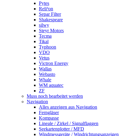
Pytes
Reli³on
Separ Filter
Shakespeare
silwy
Steyr Motors
Tecma
Tikal
Typhoon
VDO
Vetus
Victron Energy
Wallas
Webasto
Whale
WM aquatec
ZF
Muss noch bearbeitet werden
Navigation
Alles anzeigen aus Navigation
Ferngläser
Kompasse
Lineale / Zirkel / Signalflaggen
Seekartenplotter / MFD
Windmessgeräte / Windrichtungsanzeigen