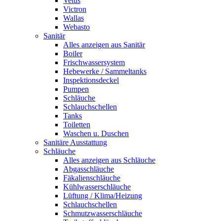
Vetus
Victron
Wallas
Webasto
Sanitär
Alles anzeigen aus Sanitär
Boiler
Frischwassersystem
Hebewerke / Sammeltanks
Inspektionsdeckel
Pumpen
Schläuche
Schlauchschellen
Tanks
Toiletten
Waschen u. Duschen
Sanitäre Ausstattung
Schläuche
Alles anzeigen aus Schläuche
Abgasschläuche
Fäkalienschläuche
Kühlwasserschläuche
Lüftung / Klima/Heizung
Schlauchschellen
Schmutzwasserschläuche