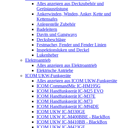
Alles anzeigen aus Deckzubehör und
Gerüstausrüstung
Ankerwinden, Winden, Anker, Kette und
Kettensafes
Anlegestelle Zubehör
Badeleitern
Davits und Gangways
Decksbeschläge
Festmacher, Fender und Fender Linien
Inspektionsluken und Deckel
Lukenheber
Elektroantrieb
Alles anzeigen aus Elektroantrieb
Elektrische Antriebe
ICOM UKW-Funkgeräte
Alles anzeigen aus ICOM UKW-Funkgeräte
ICOM CommandMic IC-HM195G
ICOM Handfunkgerät IC-M25 EVO
ICOM Handfunkgerät IC-M37E
ICOM Handfunkgerät IC-M73
ICOM Handfunkgerät IC-M94DE
ICOM UKW IC-M330GE
ICOM UKW IC-M400BBE - BlackBox
ICOM UKW IC-M410BB - BlackBox
ICOM UKW IC-M423GE