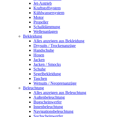
Jet-Antrieb
Kraftstoffsystem
Kühlwassersystem
Motor
Propeller
Schalldämmung
Wellenanlagen
Bekleidung
Alles anzeigen aus Bekleidung
Drysuits / Trockenanzüge
Handschuhe
Hosen
Jacken
Jacken / Smocks
Schuhe
Segelbekleidung
Taschen
Wetsuits / Neoprenanzüge
Beleuchtung
Alles anzeigen aus Beleuchtung
Außenbeleuchtung
Bugscheinwerfer
Innenbeleuchtung
Navigationsbeleuchtung
Suchscheinwerfer