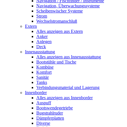
Navigation / Fischfinder / Instrumente
Navigation, Überwachungssysteme
Scheibenwischer Systeme
Strom
Wechselstromanschluß
Extern
Alles anzeigen aus Extern
Anker
Anlegen
Deck
Innenausstattung
Alles anzeigen aus Innenausstattung
Bootstühle und Tische
Kombüse
Komfort
Sanitär
Tanks
Verbindungsmaterial und Lagerung
Innenborder
Alles anzeigen aus Innenborder
Auspuff
Bootswendegetriebe
Bugstrahlruder
Dämpferplatten
Diverse