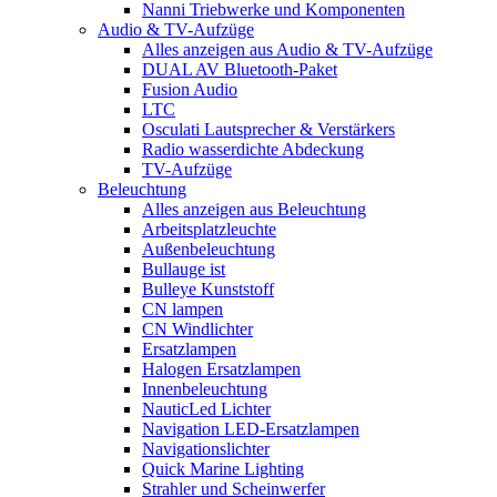
Nanni Triebwerke und Komponenten
Audio & TV-Aufzüge
Alles anzeigen aus Audio & TV-Aufzüge
DUAL AV Bluetooth-Paket
Fusion Audio
LTC
Osculati Lautsprecher & Verstärkers
Radio wasserdichte Abdeckung
TV-Aufzüge
Beleuchtung
Alles anzeigen aus Beleuchtung
Arbeitsplatzleuchte
Außenbeleuchtung
Bullauge ist
Bulleye Kunststoff
CN lampen
CN Windlichter
Ersatzlampen
Halogen Ersatzlampen
Innenbeleuchtung
NauticLed Lichter
Navigation LED-Ersatzlampen
Navigationslichter
Quick Marine Lighting
Strahler und Scheinwerfer