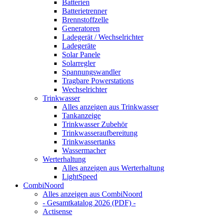
Batterien
Batterietrenner
Brennstoffzelle
Generatoren
Ladegerät / Wechselrichter
Ladegeräte
Solar Panele
Solarregler
Spannungswandler
Tragbare Powerstations
Wechselrichter
Trinkwasser
Alles anzeigen aus Trinkwasser
Tankanzeige
Trinkwasser Zubehör
Trinkwasseraufbereitung
Trinkwassertanks
Wassermacher
Werterhaltung
Alles anzeigen aus Werterhaltung
LightSpeed
CombiNoord
Alles anzeigen aus CombiNoord
- Gesamtkatalog 2026 (PDF) -
Actisense