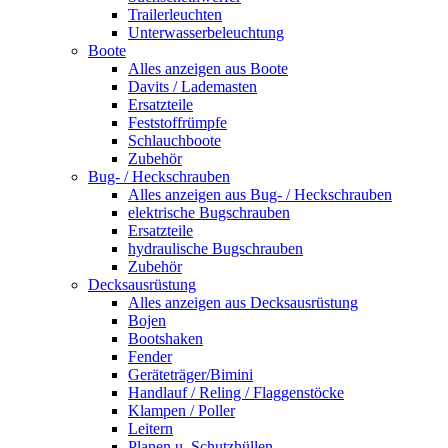
Trailerleuchten
Unterwasserbeleuchtung
Boote
Alles anzeigen aus Boote
Davits / Lademasten
Ersatzteile
Feststoffrümpfe
Schlauchboote
Zubehör
Bug- / Heckschrauben
Alles anzeigen aus Bug- / Heckschrauben
elektrische Bugschrauben
Ersatzteile
hydraulische Bugschrauben
Zubehör
Decksausrüstung
Alles anzeigen aus Decksausrüstung
Bojen
Bootshaken
Fender
Geräteträger/Bimini
Handlauf / Reling / Flaggenstöcke
Klampen / Poller
Leitern
Planen u. Schutzhüllen