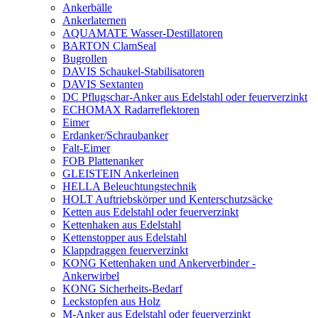
Ankerbälle
Ankerlaternen
AQUAMATE Wasser-Destillatoren
BARTON ClamSeal
Bugrollen
DAVIS Schaukel-Stabilisatoren
DAVIS Sextanten
DC Pflugschar-Anker aus Edelstahl oder feuerverzinkt
ECHOMAX Radarreflektoren
Eimer
Erdanker/Schraubanker
Falt-Eimer
FOB Plattenanker
GLEISTEIN Ankerleinen
HELLA Beleuchtungstechnik
HOLT Auftriebskörper und Kenterschutzsäcke
Ketten aus Edelstahl oder feuerverzinkt
Kettenhaken aus Edelstahl
Kettenstopper aus Edelstahl
Klappdraggen feuerverzinkt
KONG Kettenhaken und Ankerverbinder -
Ankerwirbel
KONG Sicherheits-Bedarf
Leckstopfen aus Holz
M-Anker aus Edelstahl oder feuerverzinkt