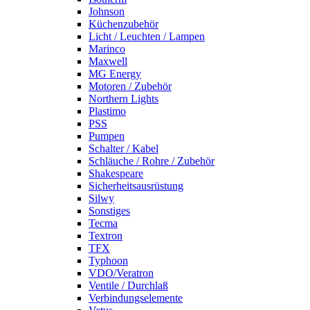
Johnson
Küchenzubehör
Licht / Leuchten / Lampen
Marinco
Maxwell
MG Energy
Motoren / Zubehör
Northern Lights
Plastimo
PSS
Pumpen
Schalter / Kabel
Schläuche / Rohre / Zubehör
Shakespeare
Sicherheitsausrüstung
Silwy
Sonstiges
Tecma
Textron
TFX
Typhoon
VDO/Veratron
Ventile / Durchlaß
Verbindungselemente