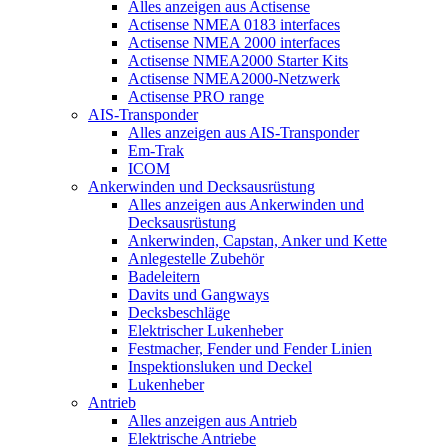
Alles anzeigen aus Actisense
Actisense NMEA 0183 interfaces
Actisense NMEA 2000 interfaces
Actisense NMEA2000 Starter Kits
Actisense NMEA2000-Netzwerk
Actisense PRO range
AIS-Transponder
Alles anzeigen aus AIS-Transponder
Em-Trak
ICOM
Ankerwinden und Decksausrüstung
Alles anzeigen aus Ankerwinden und
Decksausrüstung
Ankerwinden, Capstan, Anker und Kette
Anlegestelle Zubehör
Badeleitern
Davits und Gangways
Decksbeschläge
Elektrischer Lukenheber
Festmacher, Fender und Fender Linien
Inspektionsluken und Deckel
Lukenheber
Antrieb
Alles anzeigen aus Antrieb
Elektrische Antriebe