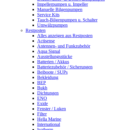
Impellerpumpen u. Impeller
Manuelle Bilgenpumpen
Service Kits
Tauch-Bilgenpumpen u. Schalter
Umwälzpumpen
Restposten
Alles anzeigen aus Restposten
Actisense
Antennen- und Funkzubehör
Aqua Signal
Ausstellungsstücke
Batterien / Akkus
Batteriezubehör / Sicherungen
Beiboote / SUPs
Bekleidung
BEP
Bukh
Dichtungen
ENO
Exide
Fenster / Luken
Filter
Hella Marine
International
Isotherm