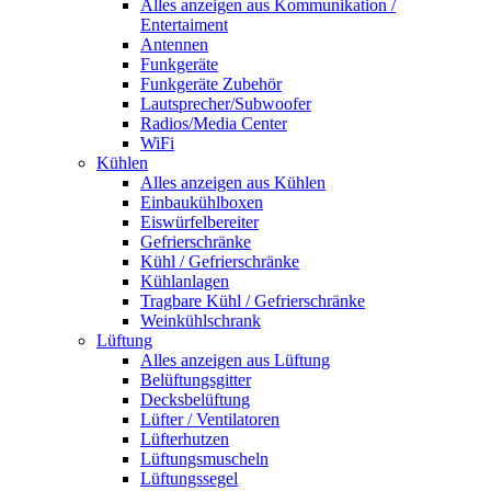
Alles anzeigen aus Kommunikation /
Entertaiment
Antennen
Funkgeräte
Funkgeräte Zubehör
Lautsprecher/Subwoofer
Radios/Media Center
WiFi
Kühlen
Alles anzeigen aus Kühlen
Einbaukühlboxen
Eiswürfelbereiter
Gefrierschränke
Kühl / Gefrierschränke
Kühlanlagen
Tragbare Kühl / Gefrierschränke
Weinkühlschrank
Lüftung
Alles anzeigen aus Lüftung
Belüftungsgitter
Decksbelüftung
Lüfter / Ventilatoren
Lüfterhutzen
Lüftungsmuscheln
Lüftungssegel