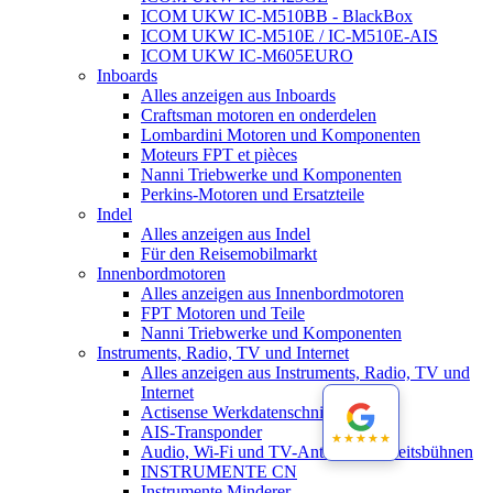
ICOM UKW IC-M510BB - BlackBox
ICOM UKW IC-M510E / IC-M510E-AIS
ICOM UKW IC-M605EURO
Inboards
Alles anzeigen aus Inboards
Craftsman motoren en onderdelen
Lombardini Motoren und Komponenten
Moteurs FPT et pièces
Nanni Triebwerke und Komponenten
Perkins-Motoren und Ersatzteile
Indel
Alles anzeigen aus Indel
Für den Reisemobilmarkt
Innenbordmotoren
Alles anzeigen aus Innenbordmotoren
FPT Motoren und Teile
Nanni Triebwerke und Komponenten
Instruments, Radio, TV und Internet
Alles anzeigen aus Instruments, Radio, TV und
Internet
Actisense Werkdatenschnitt
AIS-Transponder
★★★★★
★★★★★
Audio, Wi-Fi und TV-Antennen-Arbeitsbühnen
INSTRUMENTE CN
Instrumente Minderer