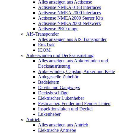
Alles anzeigen aus Actisense
Actisense NMEA 0183 interfaces
Actisense NMEA 2000 interfaces
Actisense NMEA2000 Starter Kits
Actisense NMEA2000-Netzwerk
Actisense PRO range
AIS-Transponder
Alles anzeigen aus AIS-Transponder
Em-Trak
ICOM
Ankerwinden und Decksausrüstung
Alles anzeigen aus Ankerwinden und
Decksausrüstung
Ankerwinden, Capstan, Anker und Kette
Anlegestelle Zubehör
Badeleitern
Davits und Gangways
Decksbeschläge
Elektrischer Lukenheber
Festmacher, Fender und Fender Linien
Inspektionsluken und Deckel
Lukenheber
Antrieb
Alles anzeigen aus Antrieb
Elektrische Antriebe