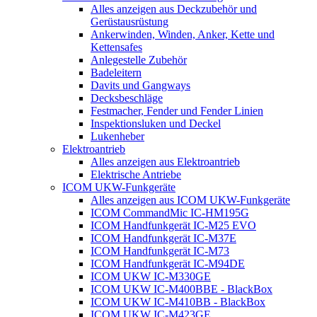
Alles anzeigen aus Deckzubehör und
Gerüstausrüstung
Ankerwinden, Winden, Anker, Kette und
Kettensafes
Anlegestelle Zubehör
Badeleitern
Davits und Gangways
Decksbeschläge
Festmacher, Fender und Fender Linien
Inspektionsluken und Deckel
Lukenheber
Elektroantrieb
Alles anzeigen aus Elektroantrieb
Elektrische Antriebe
ICOM UKW-Funkgeräte
Alles anzeigen aus ICOM UKW-Funkgeräte
ICOM CommandMic IC-HM195G
ICOM Handfunkgerät IC-M25 EVO
ICOM Handfunkgerät IC-M37E
ICOM Handfunkgerät IC-M73
ICOM Handfunkgerät IC-M94DE
ICOM UKW IC-M330GE
ICOM UKW IC-M400BBE - BlackBox
ICOM UKW IC-M410BB - BlackBox
ICOM UKW IC-M423GE