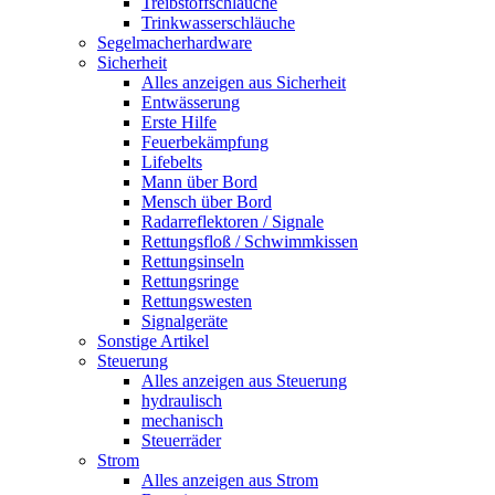
Treibstoffschläuche
Trinkwasserschläuche
Segelmacherhardware
Sicherheit
Alles anzeigen aus Sicherheit
Entwässerung
Erste Hilfe
Feuerbekämpfung
Lifebelts
Mann über Bord
Mensch über Bord
Radarreflektoren / Signale
Rettungsfloß / Schwimmkissen
Rettungsinseln
Rettungsringe
Rettungswesten
Signalgeräte
Sonstige Artikel
Steuerung
Alles anzeigen aus Steuerung
hydraulisch
mechanisch
Steuerräder
Strom
Alles anzeigen aus Strom