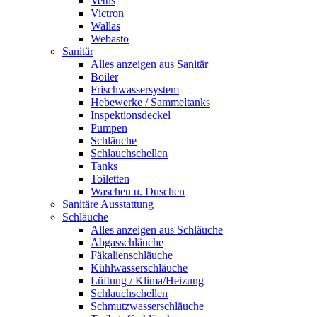
Vetus
Victron
Wallas
Webasto
Sanitär
Alles anzeigen aus Sanitär
Boiler
Frischwassersystem
Hebewerke / Sammeltanks
Inspektionsdeckel
Pumpen
Schläuche
Schlauchschellen
Tanks
Toiletten
Waschen u. Duschen
Sanitäre Ausstattung
Schläuche
Alles anzeigen aus Schläuche
Abgasschläuche
Fäkalienschläuche
Kühlwasserschläuche
Lüftung / Klima/Heizung
Schlauchschellen
Schmutzwasserschläuche