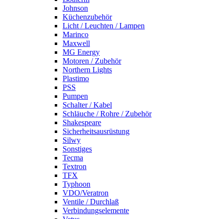
Johnson
Küchenzubehör
Licht / Leuchten / Lampen
Marinco
Maxwell
MG Energy
Motoren / Zubehör
Northern Lights
Plastimo
PSS
Pumpen
Schalter / Kabel
Schläuche / Rohre / Zubehör
Shakespeare
Sicherheitsausrüstung
Silwy
Sonstiges
Tecma
Textron
TFX
Typhoon
VDO/Veratron
Ventile / Durchlaß
Verbindungselemente