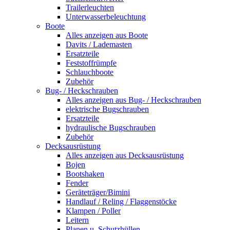
Trailerleuchten
Unterwasserbeleuchtung
Boote
Alles anzeigen aus Boote
Davits / Lademasten
Ersatzteile
Feststoffrümpfe
Schlauchboote
Zubehör
Bug- / Heckschrauben
Alles anzeigen aus Bug- / Heckschrauben
elektrische Bugschrauben
Ersatzteile
hydraulische Bugschrauben
Zubehör
Decksausrüstung
Alles anzeigen aus Decksausrüstung
Bojen
Bootshaken
Fender
Geräteträger/Bimini
Handlauf / Reling / Flaggenstöcke
Klampen / Poller
Leitern
Planen u. Schutzhüllen