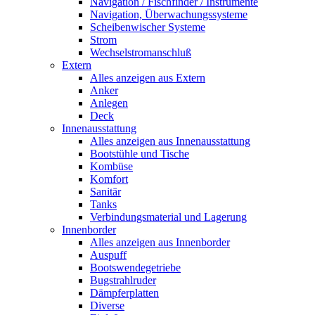
Navigation / Fischfinder / Instrumente
Navigation, Überwachungssysteme
Scheibenwischer Systeme
Strom
Wechselstromanschluß
Extern
Alles anzeigen aus Extern
Anker
Anlegen
Deck
Innenausstattung
Alles anzeigen aus Innenausstattung
Bootstühle und Tische
Kombüse
Komfort
Sanitär
Tanks
Verbindungsmaterial und Lagerung
Innenborder
Alles anzeigen aus Innenborder
Auspuff
Bootswendegetriebe
Bugstrahlruder
Dämpferplatten
Diverse