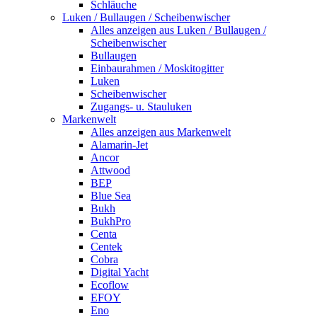
Schläuche
Luken / Bullaugen / Scheibenwischer
Alles anzeigen aus Luken / Bullaugen /
Scheibenwischer
Bullaugen
Einbaurahmen / Moskitogitter
Luken
Scheibenwischer
Zugangs- u. Stauluken
Markenwelt
Alles anzeigen aus Markenwelt
Alamarin-Jet
Ancor
Attwood
BEP
Blue Sea
Bukh
BukhPro
Centa
Centek
Cobra
Digital Yacht
Ecoflow
EFOY
Eno