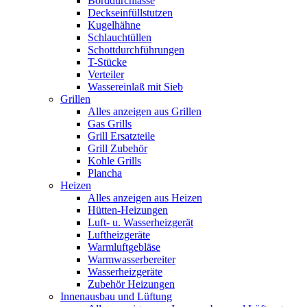
Borddurchlässe
Deckseinfüllstutzen
Kugelhähne
Schlauchtüllen
Schottdurchführungen
T-Stücke
Verteiler
Wassereinlaß mit Sieb
Grillen
Alles anzeigen aus Grillen
Gas Grills
Grill Ersatzteile
Grill Zubehör
Kohle Grills
Plancha
Heizen
Alles anzeigen aus Heizen
Hütten-Heizungen
Luft- u. Wasserheizgerät
Luftheizgeräte
Warmluftgebläse
Warmwasserbereiter
Wasserheizgeräte
Zubehör Heizungen
Innenausbau und Lüftung