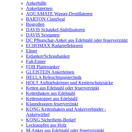
Ankerbälle
Ankerlaternen
AQUAMATE Wasser-Destillatoren
BARTON ClamSeal
Bugrollen
DAVIS Schaukel-Stabilisatoren
DAVIS Sextanten
DC Pflugschar-Anker aus Edelstahl oder feuerverzinkt
ECHOMAX Radarreflektoren
Eimer
Erdanker/Schraubanker
Falt-Eimer
FOB Plattenanker
GLEISTEIN Ankerleinen
HELLA Beleuchtungstechnik
HOLT Auftriebskörper und Kenterschutzsäcke
Ketten aus Edelstahl oder feuerverzinkt
Kettenhaken aus Edelstahl
Kettenstopper aus Edelstahl
Klappdraggen feuerverzinkt
KONG Kettenhaken und Ankerverbinder -
Ankerwirbel
KONG Sicherheits-Bedarf
Leckstopfen aus Holz
M-Anker aus Edelstahl oder feuerverzinkt