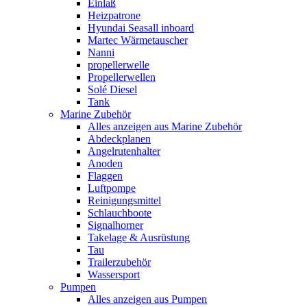
Einlaß
Heizpatrone
Hyundai Seasall inboard
Martec Wärmetauscher
Nanni
propellerwelle
Propellerwellen
Solé Diesel
Tank
Marine Zubehör
Alles anzeigen aus Marine Zubehör
Abdeckplanen
Angelrutenhalter
Anoden
Flaggen
Luftpompe
Reinigungsmittel
Schlauchboote
Signalhorner
Takelage & Ausrüstung
Tau
Trailerzubehör
Wassersport
Pumpen
Alles anzeigen aus Pumpen