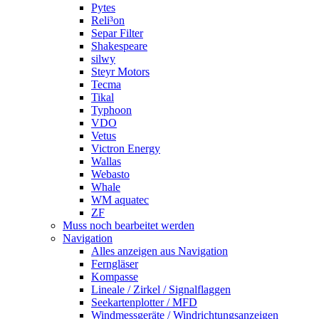
Pytes
Reli³on
Separ Filter
Shakespeare
silwy
Steyr Motors
Tecma
Tikal
Typhoon
VDO
Vetus
Victron Energy
Wallas
Webasto
Whale
WM aquatec
ZF
Muss noch bearbeitet werden
Navigation
Alles anzeigen aus Navigation
Ferngläser
Kompasse
Lineale / Zirkel / Signalflaggen
Seekartenplotter / MFD
Windmessgeräte / Windrichtungsanzeigen