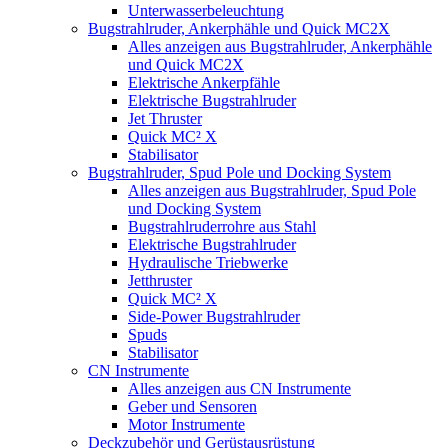
Unterwasserbeleuchtung
Bugstrahlruder, Ankerphähle und Quick MC2X
Alles anzeigen aus Bugstrahlruder, Ankerphähle
und Quick MC2X
Elektrische Ankerpfähle
Elektrische Bugstrahlruder
Jet Thruster
Quick MC² X
Stabilisator
Bugstrahlruder, Spud Pole und Docking System
Alles anzeigen aus Bugstrahlruder, Spud Pole
und Docking System
Bugstrahlruderrohre aus Stahl
Elektrische Bugstrahlruder
Hydraulische Triebwerke
Jetthruster
Quick MC² X
Side-Power Bugstrahlruder
Spuds
Stabilisator
CN Instrumente
Alles anzeigen aus CN Instrumente
Geber und Sensoren
Motor Instrumente
Deckzubehör und Gerüstausrüstung