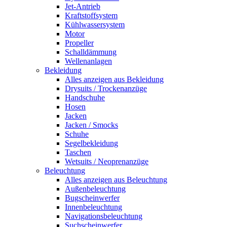
Jet-Antrieb
Kraftstoffsystem
Kühlwassersystem
Motor
Propeller
Schalldämmung
Wellenanlagen
Bekleidung
Alles anzeigen aus Bekleidung
Drysuits / Trockenanzüge
Handschuhe
Hosen
Jacken
Jacken / Smocks
Schuhe
Segelbekleidung
Taschen
Wetsuits / Neoprenanzüge
Beleuchtung
Alles anzeigen aus Beleuchtung
Außenbeleuchtung
Bugscheinwerfer
Innenbeleuchtung
Navigationsbeleuchtung
Suchscheinwerfer