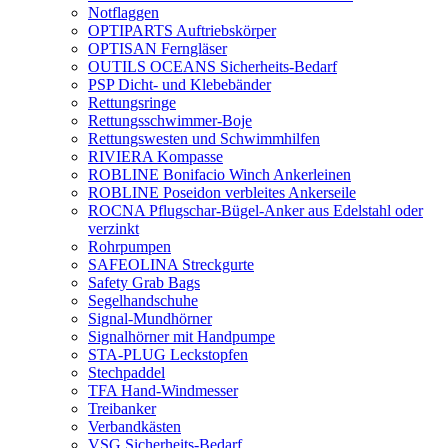
Notflaggen
OPTIPARTS Auftriebskörper
OPTISAN Ferngläser
OUTILS OCEANS Sicherheits-Bedarf
PSP Dicht- und Klebebänder
Rettungsringe
Rettungsschwimmer-Boje
Rettungswesten und Schwimmhilfen
RIVIERA Kompasse
ROBLINE Bonifacio Winch Ankerleinen
ROBLINE Poseidon verbleites Ankerseile
ROCNA Pflugschar-Bügel-Anker aus Edelstahl oder
verzinkt
Rohrpumpen
SAFEOLINA Streckgurte
Safety Grab Bags
Segelhandschuhe
Signal-Mundhörner
Signalhörner mit Handpumpe
STA-PLUG Leckstopfen
Stechpaddel
TFA Hand-Windmesser
Treibanker
Verbandkästen
VSG Sicherheits-Bedarf