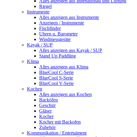
Alles anzeigen aus Innenausbau und Lüftung
Riegel
Instrumente
Alles anzeigen aus Instrumente
Anzeigen / Instrumente
Fischfinder
Uhren u. Barometer
Windmessgeräte
Kayak / SUP
Alles anzeigen aus Kayak / SUP
Stand Up Paddling
Klima
Alles anzeigen aus Klima
BlueCool C-Serie
BlueCool S-Serie
BlueCool V-Serie
Kochen
Alles anzeigen aus Kochen
Backöfen
Geschirr
Gläser
Kocher
Kocher mit Backofen
Zubehör
Kommunikation / Entertaiment