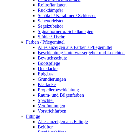
Rollreffanlagen
Ruckdämpfer
Schäkel / Karabiner / Schlösser
Scheuerleisten
Segelzubehör
Signalhörner u. Schallanlagen
Stühle / Tische
Farben / Pflegemittel
Alles anzeigen aus Farben / Pflegemittel
Beschichtung Unterwassergeber und Leuchten
Bewuchsschutz
Bootspflege
Decklacke
Epiglass
Grundierungen
Klarlacke
Propellerbeschichtung
Raum- und Bilgenfarben
Spachtel
Verdünnungen
Vorstrichfarben
Fittinge
Alles anzeigen aus Fittinge
Belüfter