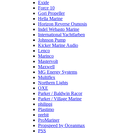
Exide
Force 10
Gori Propeller
Hella Marine
Horizon Reverse Osmosis
Indel Webasto Marine
International Yachtfarben
Johnson Pump
Kicker Marine Audio
Lenco
Marinco
Mastervolt
Maxwell
MG Energy Systems
Multiflex
Northern Lights
OXE
Parker / Baldwin Racor
Parker / Village Marine
philippi
Plastimo
prebit
ProMariner
Propspeed by Oceanmax
PSS