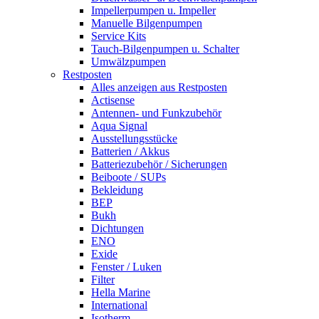
Impellerpumpen u. Impeller
Manuelle Bilgenpumpen
Service Kits
Tauch-Bilgenpumpen u. Schalter
Umwälzpumpen
Restposten
Alles anzeigen aus Restposten
Actisense
Antennen- und Funkzubehör
Aqua Signal
Ausstellungsstücke
Batterien / Akkus
Batteriezubehör / Sicherungen
Beiboote / SUPs
Bekleidung
BEP
Bukh
Dichtungen
ENO
Exide
Fenster / Luken
Filter
Hella Marine
International
Isotherm