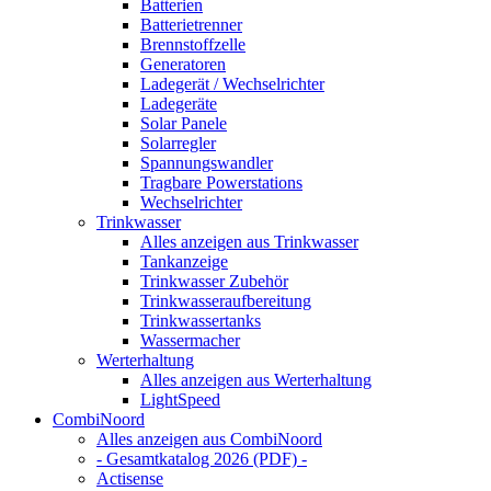
Batterien
Batterietrenner
Brennstoffzelle
Generatoren
Ladegerät / Wechselrichter
Ladegeräte
Solar Panele
Solarregler
Spannungswandler
Tragbare Powerstations
Wechselrichter
Trinkwasser
Alles anzeigen aus Trinkwasser
Tankanzeige
Trinkwasser Zubehör
Trinkwasseraufbereitung
Trinkwassertanks
Wassermacher
Werterhaltung
Alles anzeigen aus Werterhaltung
LightSpeed
CombiNoord
Alles anzeigen aus CombiNoord
- Gesamtkatalog 2026 (PDF) -
Actisense