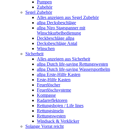
Pumpen
Zubehör
Segel Zubehör
Alles anzeigen aus Segel Zubehör
allpa Decksbeschläge
allpa Niro Stagspanner mit
Winschkurbelbedienung
Deckbeschläge allpa
Decksbeschläge Antal
Winschen
Sicherheit
Alles anzeigen aus Sicherheit
allpa Dutch life-saving Rettungswesten
allpa Dutch life-saving Wassersporthelm
allpa Erste-Hilfe Kasten
Erste-Hilfe Kasten
Feuerlöscher
Feuerlöschsysteme
Kompasse
Radarreflektoren
Rettungsbojen / Life lines
Rettungsinseln
Rettungswesten
Windsack & Verklicker
Solange Vorrat reicht