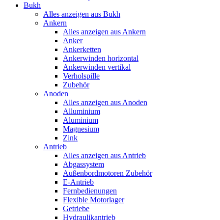
Bukh
Alles anzeigen aus Bukh
Ankern
Alles anzeigen aus Ankern
Anker
Ankerketten
Ankerwinden horizontal
Ankerwinden vertikal
Verholspille
Zubehör
Anoden
Alles anzeigen aus Anoden
Alluminium
Aluminium
Magnesium
Zink
Antrieb
Alles anzeigen aus Antrieb
Abgassystem
Außenbordmotoren Zubehör
E-Antrieb
Fernbedienungen
Flexible Motorlager
Getriebe
Hydraulikantrieb