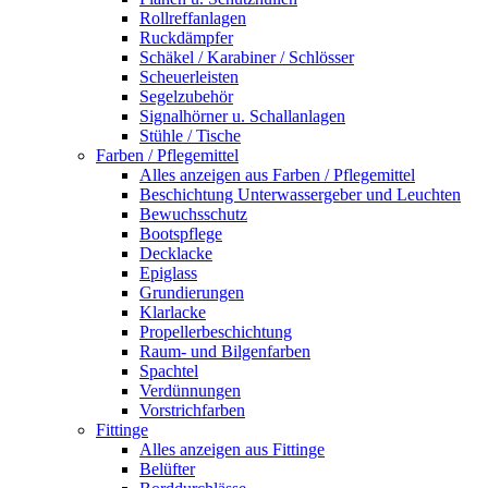
Rollreffanlagen
Ruckdämpfer
Schäkel / Karabiner / Schlösser
Scheuerleisten
Segelzubehör
Signalhörner u. Schallanlagen
Stühle / Tische
Farben / Pflegemittel
Alles anzeigen aus Farben / Pflegemittel
Beschichtung Unterwassergeber und Leuchten
Bewuchsschutz
Bootspflege
Decklacke
Epiglass
Grundierungen
Klarlacke
Propellerbeschichtung
Raum- und Bilgenfarben
Spachtel
Verdünnungen
Vorstrichfarben
Fittinge
Alles anzeigen aus Fittinge
Belüfter