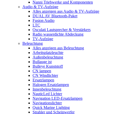
Nanni Triebwerke und Komponenten
Audio & TV-Aufzüge
Alles anzeigen aus Audio & TV-Aufzüge
DUAL AV Bluetooth-Paket
Fusion Audio
LTC
Osculati Lautsprecher & Verstärkers
Radio wasserdichte Abdeckung
TV-Aufzüge
Beleuchtung
Alles anzeigen aus Beleuchtung
Arbeitsplatzleuchte
Außenbeleuchtung
Bullauge ist
Bulleye Kunststoff
CN lampen
CN Windlichter
Ersatzlampen
Halogen Ersatzlampen
Innenbeleuchtung
NauticLed Lichter
Navigation LED-Ersatzlampen
Navigationslichter
Quick Marine Lighting
Strahler und Scheinwerfer