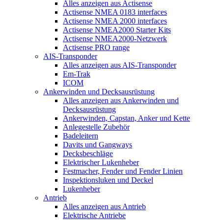
Alles anzeigen aus Actisense
Actisense NMEA 0183 interfaces
Actisense NMEA 2000 interfaces
Actisense NMEA2000 Starter Kits
Actisense NMEA2000-Netzwerk
Actisense PRO range
AIS-Transponder
Alles anzeigen aus AIS-Transponder
Em-Trak
ICOM
Ankerwinden und Decksausrüstung
Alles anzeigen aus Ankerwinden und
Decksausrüstung
Ankerwinden, Capstan, Anker und Kette
Anlegestelle Zubehör
Badeleitern
Davits und Gangways
Decksbeschläge
Elektrischer Lukenheber
Festmacher, Fender und Fender Linien
Inspektionsluken und Deckel
Lukenheber
Antrieb
Alles anzeigen aus Antrieb
Elektrische Antriebe