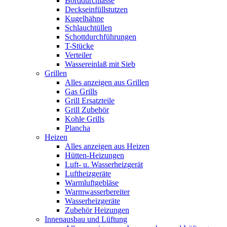
Borddurchlässe
Deckseinfüllstutzen
Kugelhähne
Schlauchtüllen
Schottdurchführungen
T-Stücke
Verteiler
Wassereinlaß mit Sieb
Grillen
Alles anzeigen aus Grillen
Gas Grills
Grill Ersatzteile
Grill Zubehör
Kohle Grills
Plancha
Heizen
Alles anzeigen aus Heizen
Hütten-Heizungen
Luft- u. Wasserheizgerät
Luftheizgeräte
Warmluftgebläse
Warmwasserbereiter
Wasserheizgeräte
Zubehör Heizungen
Innenausbau und Lüftung