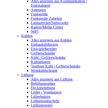
Alles anzeigen aus Kommunikation /
Entertaiment
Antennen
Funkgeräte
Funkgeräte Zubehör
Lautsprecher/Subwoofer
Radios/Media Center
WiFi
Kühlen
Alles anzeigen aus Kühlen
Einbaukühlboxen
Eiswürfelbereiter
Gefrierschränke
Kühl / Gefrierschränke
Kühlanlagen
Tragbare Kühl / Gefrierschränke
Weinkühlschrank
Lüftung
Alles anzeigen aus Lüftung
Belüftungsgitter
Decksbelüftung
Lüfter / Ventilatoren
Lüfterhutzen
Lüftungsmuscheln
Lüftungssegel