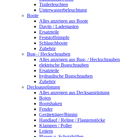
Trailerleuchten
Unterwasserbeleuchtung
Boote
Alles anzeigen aus Boote
Davits / Lademasten
Ersatzteile
Feststoffrümpfe
Schlauchboote
Zubehör
Bug- / Heckschrauben
Alles anzeigen aus Bug- / Heckschrauben
elektrische Bugschrauben
Ersatzteile
hydraulische Bugschrauben
Zubehör
Decksausrüstung
Alles anzeigen aus Decksausrüstung
Bojen
Bootshaken
Fender
Geräteträger/Bimini
Handlauf / Reling / Flaggenstöcke
Klampen / Poller
Leitern
Planen u. Schutzhüllen