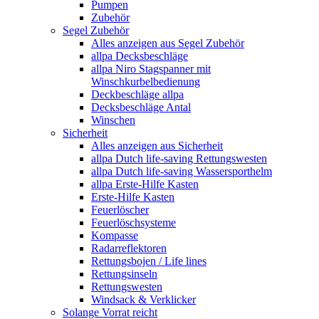
Pumpen
Zubehör
Segel Zubehör
Alles anzeigen aus Segel Zubehör
allpa Decksbeschläge
allpa Niro Stagspanner mit
Winschkurbelbedienung
Deckbeschläge allpa
Decksbeschläge Antal
Winschen
Sicherheit
Alles anzeigen aus Sicherheit
allpa Dutch life-saving Rettungswesten
allpa Dutch life-saving Wassersporthelm
allpa Erste-Hilfe Kasten
Erste-Hilfe Kasten
Feuerlöscher
Feuerlöschsysteme
Kompasse
Radarreflektoren
Rettungsbojen / Life lines
Rettungsinseln
Rettungswesten
Windsack & Verklicker
Solange Vorrat reicht