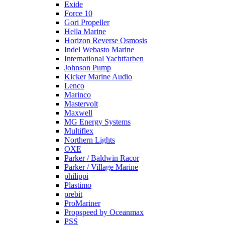
Exide
Force 10
Gori Propeller
Hella Marine
Horizon Reverse Osmosis
Indel Webasto Marine
International Yachtfarben
Johnson Pump
Kicker Marine Audio
Lenco
Marinco
Mastervolt
Maxwell
MG Energy Systems
Multiflex
Northern Lights
OXE
Parker / Baldwin Racor
Parker / Village Marine
philippi
Plastimo
prebit
ProMariner
Propspeed by Oceanmax
PSS