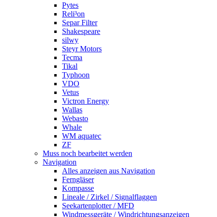
Pytes
Reli³on
Separ Filter
Shakespeare
silwy
Steyr Motors
Tecma
Tikal
Typhoon
VDO
Vetus
Victron Energy
Wallas
Webasto
Whale
WM aquatec
ZF
Muss noch bearbeitet werden
Navigation
Alles anzeigen aus Navigation
Ferngläser
Kompasse
Lineale / Zirkel / Signalflaggen
Seekartenplotter / MFD
Windmessgeräte / Windrichtungsanzeigen