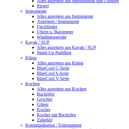
Alles anzeigen aus Innenausbau und Lüftung
Riegel
Instrumente
Alles anzeigen aus Instrumente
Anzeigen / Instrumente
Fischfinder
Uhren u. Barometer
Windmessgeräte
Kayak / SUP
Alles anzeigen aus Kayak / SUP
Stand Up Paddling
Klima
Alles anzeigen aus Klima
BlueCool C-Serie
BlueCool S-Serie
BlueCool V-Serie
Kochen
Alles anzeigen aus Kochen
Backöfen
Geschirr
Gläser
Kocher
Kocher mit Backofen
Zubehör
Kommunikation / Entertaiment