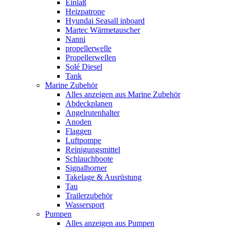
Einlaß
Heizpatrone
Hyundai Seasall inboard
Martec Wärmetauscher
Nanni
propellerwelle
Propellerwellen
Solé Diesel
Tank
Marine Zubehör
Alles anzeigen aus Marine Zubehör
Abdeckplanen
Angelrutenhalter
Anoden
Flaggen
Luftpompe
Reinigungsmittel
Schlauchboote
Signalhorner
Takelage & Ausrüstung
Tau
Trailerzubehör
Wassersport
Pumpen
Alles anzeigen aus Pumpen