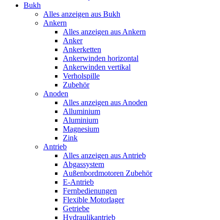
Bukh
Alles anzeigen aus Bukh
Ankern
Alles anzeigen aus Ankern
Anker
Ankerketten
Ankerwinden horizontal
Ankerwinden vertikal
Verholspille
Zubehör
Anoden
Alles anzeigen aus Anoden
Alluminium
Aluminium
Magnesium
Zink
Antrieb
Alles anzeigen aus Antrieb
Abgassystem
Außenbordmotoren Zubehör
E-Antrieb
Fernbedienungen
Flexible Motorlager
Getriebe
Hydraulikantrieb