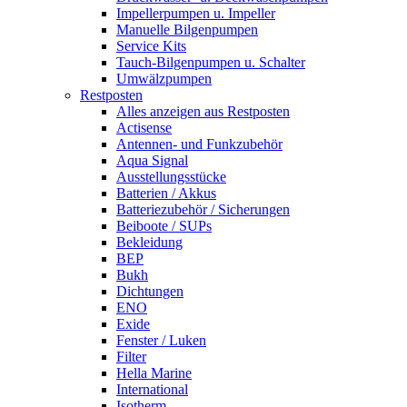
Impellerpumpen u. Impeller
Manuelle Bilgenpumpen
Service Kits
Tauch-Bilgenpumpen u. Schalter
Umwälzpumpen
Restposten
Alles anzeigen aus Restposten
Actisense
Antennen- und Funkzubehör
Aqua Signal
Ausstellungsstücke
Batterien / Akkus
Batteriezubehör / Sicherungen
Beiboote / SUPs
Bekleidung
BEP
Bukh
Dichtungen
ENO
Exide
Fenster / Luken
Filter
Hella Marine
International
Isotherm