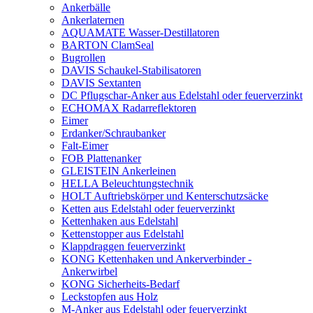
Ankerbälle
Ankerlaternen
AQUAMATE Wasser-Destillatoren
BARTON ClamSeal
Bugrollen
DAVIS Schaukel-Stabilisatoren
DAVIS Sextanten
DC Pflugschar-Anker aus Edelstahl oder feuerverzinkt
ECHOMAX Radarreflektoren
Eimer
Erdanker/Schraubanker
Falt-Eimer
FOB Plattenanker
GLEISTEIN Ankerleinen
HELLA Beleuchtungstechnik
HOLT Auftriebskörper und Kenterschutzsäcke
Ketten aus Edelstahl oder feuerverzinkt
Kettenhaken aus Edelstahl
Kettenstopper aus Edelstahl
Klappdraggen feuerverzinkt
KONG Kettenhaken und Ankerverbinder -
Ankerwirbel
KONG Sicherheits-Bedarf
Leckstopfen aus Holz
M-Anker aus Edelstahl oder feuerverzinkt