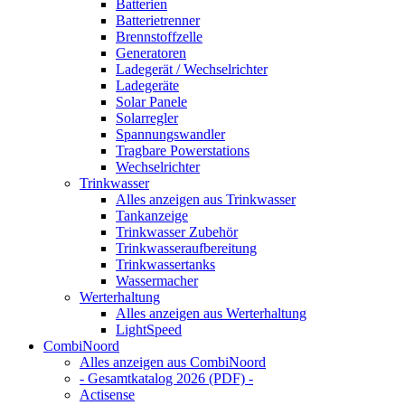
Batterien
Batterietrenner
Brennstoffzelle
Generatoren
Ladegerät / Wechselrichter
Ladegeräte
Solar Panele
Solarregler
Spannungswandler
Tragbare Powerstations
Wechselrichter
Trinkwasser
Alles anzeigen aus Trinkwasser
Tankanzeige
Trinkwasser Zubehör
Trinkwasseraufbereitung
Trinkwassertanks
Wassermacher
Werterhaltung
Alles anzeigen aus Werterhaltung
LightSpeed
CombiNoord
Alles anzeigen aus CombiNoord
- Gesamtkatalog 2026 (PDF) -
Actisense