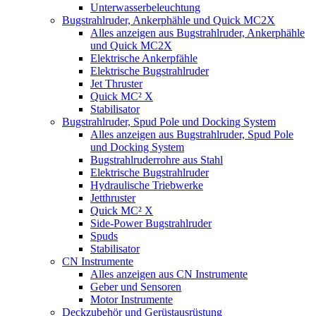
Unterwasserbeleuchtung
Bugstrahlruder, Ankerphähle und Quick MC2X
Alles anzeigen aus Bugstrahlruder, Ankerphähle
und Quick MC2X
Elektrische Ankerpfähle
Elektrische Bugstrahlruder
Jet Thruster
Quick MC² X
Stabilisator
Bugstrahlruder, Spud Pole und Docking System
Alles anzeigen aus Bugstrahlruder, Spud Pole
und Docking System
Bugstrahlruderrohre aus Stahl
Elektrische Bugstrahlruder
Hydraulische Triebwerke
Jetthruster
Quick MC² X
Side-Power Bugstrahlruder
Spuds
Stabilisator
CN Instrumente
Alles anzeigen aus CN Instrumente
Geber und Sensoren
Motor Instrumente
Deckzubehör und Gerüstausrüstung