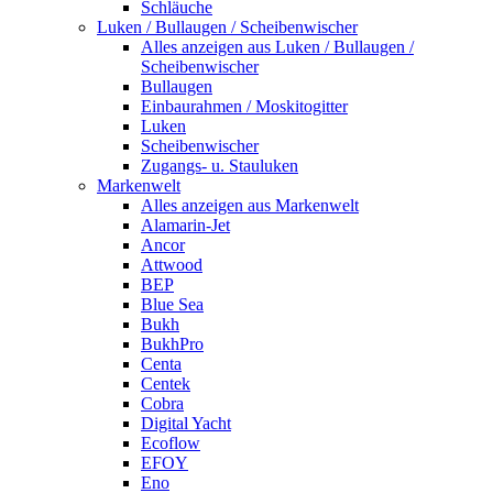
Schläuche
Luken / Bullaugen / Scheibenwischer
Alles anzeigen aus Luken / Bullaugen /
Scheibenwischer
Bullaugen
Einbaurahmen / Moskitogitter
Luken
Scheibenwischer
Zugangs- u. Stauluken
Markenwelt
Alles anzeigen aus Markenwelt
Alamarin-Jet
Ancor
Attwood
BEP
Blue Sea
Bukh
BukhPro
Centa
Centek
Cobra
Digital Yacht
Ecoflow
EFOY
Eno