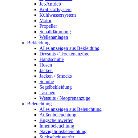
Jet-Antrieb
Kraftstoffsystem
Kühlwassersystem
Motor
Propeller
Schalldämmung
Wellenanlagen
Bekleidung
Alles anzeigen aus Bekleidung
Drysuits / Trockenanzüge
Handschuhe
Hosen
Jacken
Jacken / Smocks
Schuhe
Segelbekleidung
Taschen
Wetsuits / Neoprenanzüge
Beleuchtung
Alles anzeigen aus Beleuchtung
Außenbeleuchtung
Bugscheinwerfer
Innenbeleuchtung
Navigationsbeleuchtung
Suchscheinwerfer