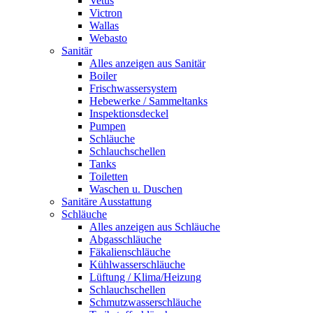
Vetus
Victron
Wallas
Webasto
Sanitär
Alles anzeigen aus Sanitär
Boiler
Frischwassersystem
Hebewerke / Sammeltanks
Inspektionsdeckel
Pumpen
Schläuche
Schlauchschellen
Tanks
Toiletten
Waschen u. Duschen
Sanitäre Ausstattung
Schläuche
Alles anzeigen aus Schläuche
Abgasschläuche
Fäkalienschläuche
Kühlwasserschläuche
Lüftung / Klima/Heizung
Schlauchschellen
Schmutzwasserschläuche