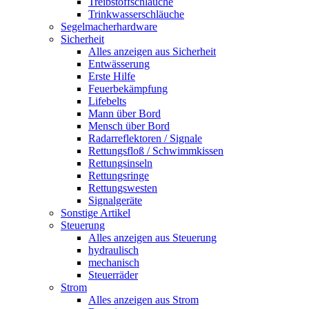
Treibstoffschläuche
Trinkwasserschläuche
Segelmacherhardware
Sicherheit
Alles anzeigen aus Sicherheit
Entwässerung
Erste Hilfe
Feuerbekämpfung
Lifebelts
Mann über Bord
Mensch über Bord
Radarreflektoren / Signale
Rettungsfloß / Schwimmkissen
Rettungsinseln
Rettungsringe
Rettungswesten
Signalgeräte
Sonstige Artikel
Steuerung
Alles anzeigen aus Steuerung
hydraulisch
mechanisch
Steuerräder
Strom
Alles anzeigen aus Strom