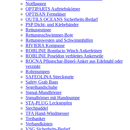
Notflaggen
OPTIPARTS Auftriebskörper
OPTISAN Ferngläser
OUTILS OCEANS Sicherheits-Bedarf
PSP Dicht- und Klebebänder
Rettungsringe
Rettungsschwimmer-Boje
Rettungswesten und Schwimmhilfen
RIVIERA Kompasse
ROBLINE Bonifacio Winch Ankerleinen
ROBLINE Poseidon verbleites Ankerseile
ROCNA Pflugschar-Bügel-Anker aus Edelstahl oder
verzinkt
Rohrpumpen
SAFEOLINA Streckgurte
Safety Grab Bags
Segelhandschuhe
Signal-Mundhörner
Signalhörner mit Handpumpe
STA-PLUG Leckstopfen
Stechpaddel
TFA Hand-Windmesser
Treibanker
Verbandkästen
VSG Sicherheits-Bedarf