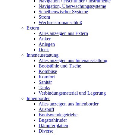
Navigation / Fischfinder / Instrumente
Navigation, Überwachungssysteme
Scheibenwischer Systeme
Strom
Wechselstromanschluß
Extern
Alles anzeigen aus Extern
Anker
Anlegen
Deck
Innenausstattung
Alles anzeigen aus Innenausstattung
Bootstühle und Tische
Kombüse
Komfort
Sanitär
Tanks
Verbindungsmaterial und Lagerung
Innenborder
Alles anzeigen aus Innenborder
Auspuff
Bootswendegetriebe
Bugstrahlruder
Dämpferplatten
Diverse