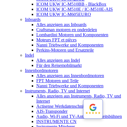
ICOM UKW IC-M510BB - BlackBox
ICOM UKW IC-M510E / IC-M510E-AIS
ICOM UKW IC-M605EURO
Inboards
Alles anzeigen aus Inboards
Craftsman motoren en onderdelen
Lombardini Motoren und Komponenten
Moteurs FPT et pièces
Nanni Triebwerke und Komponenten
Perkins-Motoren und Ersatzteile
Indel
Alles anzeigen aus Indel
Für den Reisemobilmarkt
Innenbordmotoren
Alles anzeigen aus Innenbordmotoren
FPT Motoren und Teile
Nanni Triebwerke und Komponenten
Instruments, Radio, TV und Internet
Alles anzeigen aus Instruments, Radio, TV und
Internet
Actisense Werkdatenschnitt
AIS-Transponder
★★★★★
★★★★★
Audio, Wi-Fi und TV-Antennen-Arbeitsbühnen
INSTRUMENTE CN
Instrumente Minderer