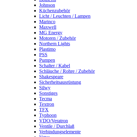
Johnson
Küchenzubehör
Licht / Leuchten / Lampen
Marinco
Maxwell
MG Energy
Motoren / Zubehör
Northern Lights
Plastimo
PSS
Pumpen
Schalter / Kabel
Schläuche / Rohre / Zubehör
Shakespeare
Sicherheitsausrüstung
Silwy
Sonstiges
Tecma
Textron
TFX
Typhoon
VDO/Veratron
Ventile / Durchlaß
Verbindungselemente