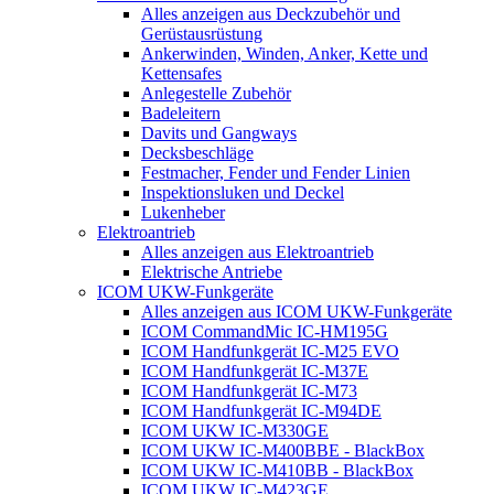
Alles anzeigen aus Deckzubehör und
Gerüstausrüstung
Ankerwinden, Winden, Anker, Kette und
Kettensafes
Anlegestelle Zubehör
Badeleitern
Davits und Gangways
Decksbeschläge
Festmacher, Fender und Fender Linien
Inspektionsluken und Deckel
Lukenheber
Elektroantrieb
Alles anzeigen aus Elektroantrieb
Elektrische Antriebe
ICOM UKW-Funkgeräte
Alles anzeigen aus ICOM UKW-Funkgeräte
ICOM CommandMic IC-HM195G
ICOM Handfunkgerät IC-M25 EVO
ICOM Handfunkgerät IC-M37E
ICOM Handfunkgerät IC-M73
ICOM Handfunkgerät IC-M94DE
ICOM UKW IC-M330GE
ICOM UKW IC-M400BBE - BlackBox
ICOM UKW IC-M410BB - BlackBox
ICOM UKW IC-M423GE