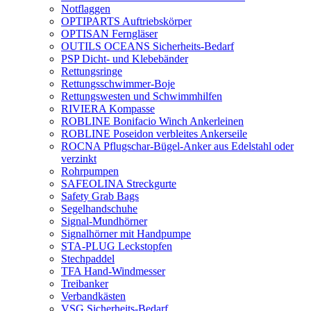
Notflaggen
OPTIPARTS Auftriebskörper
OPTISAN Ferngläser
OUTILS OCEANS Sicherheits-Bedarf
PSP Dicht- und Klebebänder
Rettungsringe
Rettungsschwimmer-Boje
Rettungswesten und Schwimmhilfen
RIVIERA Kompasse
ROBLINE Bonifacio Winch Ankerleinen
ROBLINE Poseidon verbleites Ankerseile
ROCNA Pflugschar-Bügel-Anker aus Edelstahl oder
verzinkt
Rohrpumpen
SAFEOLINA Streckgurte
Safety Grab Bags
Segelhandschuhe
Signal-Mundhörner
Signalhörner mit Handpumpe
STA-PLUG Leckstopfen
Stechpaddel
TFA Hand-Windmesser
Treibanker
Verbandkästen
VSG Sicherheits-Bedarf