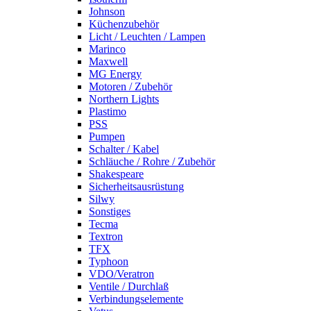
Johnson
Küchenzubehör
Licht / Leuchten / Lampen
Marinco
Maxwell
MG Energy
Motoren / Zubehör
Northern Lights
Plastimo
PSS
Pumpen
Schalter / Kabel
Schläuche / Rohre / Zubehör
Shakespeare
Sicherheitsausrüstung
Silwy
Sonstiges
Tecma
Textron
TFX
Typhoon
VDO/Veratron
Ventile / Durchlaß
Verbindungselemente