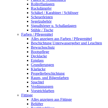
Rollreffanlagen
Ruckdämpfer
Schäkel / Karabiner / Schlösser
Scheuerleisten
Segelzubehör
Signalhörner u. Schallanlagen
Stühle / Tische
Farben / Pflegemittel
Alles anzeigen aus Farben / Pflegemittel
Beschichtung Unterwassergeber und Leuchten
Bewuchsschutz
Bootspflege
Decklacke
Epiglass
Grundierungen
Klarlacke
Propellerbeschichtung
Raum- und Bilgenfarben
Spachtel
Verdünnungen
Vorstrichfarben
Fittinge
Alles anzeigen aus Fittinge
Belüfter