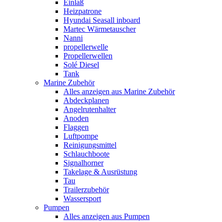
Einlaß
Heizpatrone
Hyundai Seasall inboard
Martec Wärmetauscher
Nanni
propellerwelle
Propellerwellen
Solé Diesel
Tank
Marine Zubehör
Alles anzeigen aus Marine Zubehör
Abdeckplanen
Angelrutenhalter
Anoden
Flaggen
Luftpompe
Reinigungsmittel
Schlauchboote
Signalhorner
Takelage & Ausrüstung
Tau
Trailerzubehör
Wassersport
Pumpen
Alles anzeigen aus Pumpen