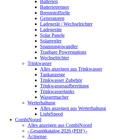
Batterien
Batterietrenner
Brennstoffzelle
Generatoren
Ladegerät / Wechselrichter
Ladegeräte
Solar Panele
Solarregler
Spannungswandler
Tragbare Powerstations
Wechselrichter
Trinkwasser
Alles anzeigen aus Trinkwasser
Tankanzeige
Trinkwasser Zubehör
Trinkwasseraufbereitung
Trinkwassertanks
Wassermacher
Werterhaltung
Alles anzeigen aus Werterhaltung
LightSpeed
CombiNoord
Alles anzeigen aus CombiNoord
- Gesamtkatalog 2026 (PDF) -
Actisense