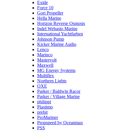
Exide
Force 10
Gori Propeller
Hella Marine
Horizon Reverse Osmosis
Indel Webasto Marine
International Yachtfarben
Johnson Pump
Kicker Marine Audio
Lenco
Marinco
Mastervolt
Maxwell
MG Energy Systems
Multiflex
Northern Lights
OXE
Parker / Baldwin Racor
Parker / Village Marine
philippi
Plastimo
prebit
ProMariner
Propspeed by Oceanmax
PSS