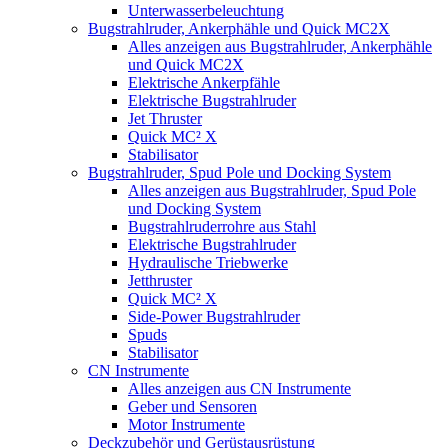
Unterwasserbeleuchtung
Bugstrahlruder, Ankerphähle und Quick MC2X
Alles anzeigen aus Bugstrahlruder, Ankerphähle
und Quick MC2X
Elektrische Ankerpfähle
Elektrische Bugstrahlruder
Jet Thruster
Quick MC² X
Stabilisator
Bugstrahlruder, Spud Pole und Docking System
Alles anzeigen aus Bugstrahlruder, Spud Pole
und Docking System
Bugstrahlruderrohre aus Stahl
Elektrische Bugstrahlruder
Hydraulische Triebwerke
Jetthruster
Quick MC² X
Side-Power Bugstrahlruder
Spuds
Stabilisator
CN Instrumente
Alles anzeigen aus CN Instrumente
Geber und Sensoren
Motor Instrumente
Deckzubehör und Gerüstausrüstung