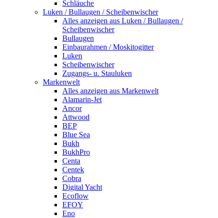
Schläuche
Luken / Bullaugen / Scheibenwischer
Alles anzeigen aus Luken / Bullaugen /
Scheibenwischer
Bullaugen
Einbaurahmen / Moskitogitter
Luken
Scheibenwischer
Zugangs- u. Stauluken
Markenwelt
Alles anzeigen aus Markenwelt
Alamarin-Jet
Ancor
Attwood
BEP
Blue Sea
Bukh
BukhPro
Centa
Centek
Cobra
Digital Yacht
Ecoflow
EFOY
Eno