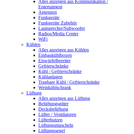
Alles anzeigen aus Kommunikation /
Entertaiment
Antennen
Funkgeräte
Funkgeräte Zubehör
Lautsprecher/Subwoofer
Radios/Media Center
WiFi
Kühlen
Alles anzeigen aus Kühlen
Einbaukühlboxen
Eiswürfelbereiter
Gefrierschränke
Kühl / Gefrierschränke
Kühlanlagen
Tragbare Kühl / Gefrierschränke
Weinkühlschrank
Lüftung
Alles anzeigen aus Lüftung
Belüftungsgitter
Decksbelüftung
Lüfter / Ventilatoren
Lüfterhutzen
Lüftungsmuscheln
Lüftungssegel