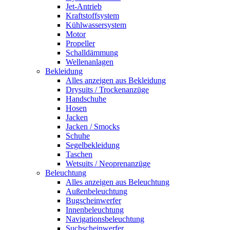
Jet-Antrieb
Kraftstoffsystem
Kühlwassersystem
Motor
Propeller
Schalldämmung
Wellenanlagen
Bekleidung
Alles anzeigen aus Bekleidung
Drysuits / Trockenanzüge
Handschuhe
Hosen
Jacken
Jacken / Smocks
Schuhe
Segelbekleidung
Taschen
Wetsuits / Neoprenanzüge
Beleuchtung
Alles anzeigen aus Beleuchtung
Außenbeleuchtung
Bugscheinwerfer
Innenbeleuchtung
Navigationsbeleuchtung
Suchscheinwerfer