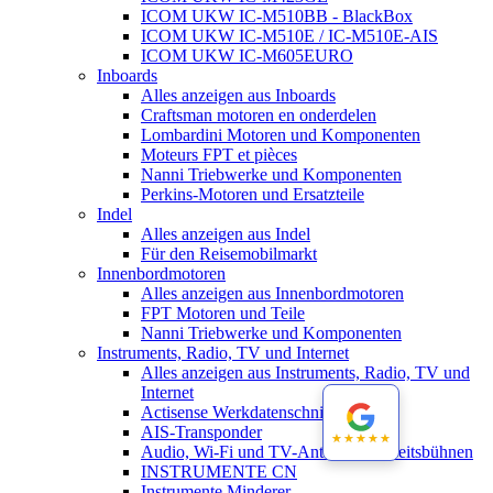
ICOM UKW IC-M510BB - BlackBox
ICOM UKW IC-M510E / IC-M510E-AIS
ICOM UKW IC-M605EURO
Inboards
Alles anzeigen aus Inboards
Craftsman motoren en onderdelen
Lombardini Motoren und Komponenten
Moteurs FPT et pièces
Nanni Triebwerke und Komponenten
Perkins-Motoren und Ersatzteile
Indel
Alles anzeigen aus Indel
Für den Reisemobilmarkt
Innenbordmotoren
Alles anzeigen aus Innenbordmotoren
FPT Motoren und Teile
Nanni Triebwerke und Komponenten
Instruments, Radio, TV und Internet
Alles anzeigen aus Instruments, Radio, TV und
Internet
Actisense Werkdatenschnitt
AIS-Transponder
★★★★★
★★★★★
Audio, Wi-Fi und TV-Antennen-Arbeitsbühnen
INSTRUMENTE CN
Instrumente Minderer