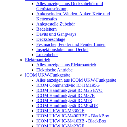
Alles anzeigen aus Deckzubehör und
Gerüstausrüstung
Ankerwinden, Winden, Anker, Kette und
Kettensafes
Anlegestelle Zubehör
Badeleitern
Davits und Gangways
Decksbeschläge
Festmacher, Fender und Fender Linien
Inspektionsluken und Deckel
Lukenheber
Elektroantrieb
Alles anzeigen aus Elektroantrieb
Elektrische Antriebe
ICOM UKW-Funkgeräte
Alles anzeigen aus ICOM UKW-Funkgeräte
ICOM CommandMic IC-HM195G
ICOM Handfunkgerät IC-M25 EVO
ICOM Handfunkgerät IC-M37E
ICOM Handfunkgerät IC-M73
ICOM Handfunkgerät IC-M94DE
ICOM UKW IC-M330GE
ICOM UKW IC-M400BBE - BlackBox
ICOM UKW IC-M410BB - BlackBox
ICOM UKW IC-M423GE