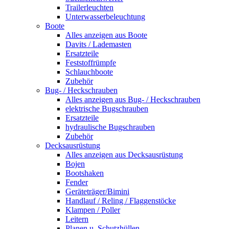
Trailerleuchten
Unterwasserbeleuchtung
Boote
Alles anzeigen aus Boote
Davits / Lademasten
Ersatzteile
Feststoffrümpfe
Schlauchboote
Zubehör
Bug- / Heckschrauben
Alles anzeigen aus Bug- / Heckschrauben
elektrische Bugschrauben
Ersatzteile
hydraulische Bugschrauben
Zubehör
Decksausrüstung
Alles anzeigen aus Decksausrüstung
Bojen
Bootshaken
Fender
Geräteträger/Bimini
Handlauf / Reling / Flaggenstöcke
Klampen / Poller
Leitern
Planen u. Schutzhüllen