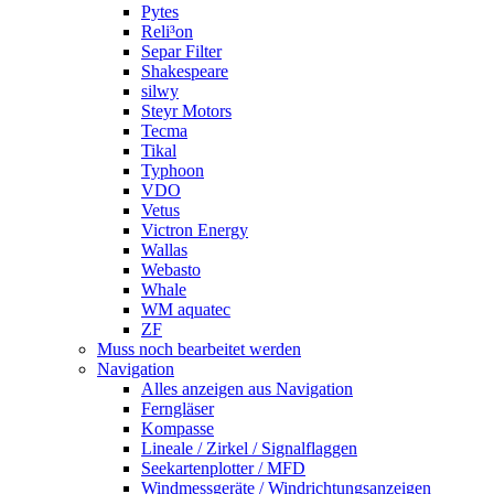
Pytes
Reli³on
Separ Filter
Shakespeare
silwy
Steyr Motors
Tecma
Tikal
Typhoon
VDO
Vetus
Victron Energy
Wallas
Webasto
Whale
WM aquatec
ZF
Muss noch bearbeitet werden
Navigation
Alles anzeigen aus Navigation
Ferngläser
Kompasse
Lineale / Zirkel / Signalflaggen
Seekartenplotter / MFD
Windmessgeräte / Windrichtungsanzeigen