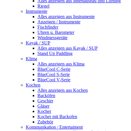
Alles anzeigen aus Innenausbau und Lüftung
Riegel
Instrumente
Alles anzeigen aus Instrumente
Anzeigen / Instrumente
Fischfinder
Uhren u. Barometer
Windmessgeräte
Kayak / SUP
Alles anzeigen aus Kayak / SUP
Stand Up Paddling
Klima
Alles anzeigen aus Klima
BlueCool C-Serie
BlueCool S-Serie
BlueCool V-Serie
Kochen
Alles anzeigen aus Kochen
Backöfen
Geschirr
Gläser
Kocher
Kocher mit Backofen
Zubehör
Kommunikation / Entertaiment