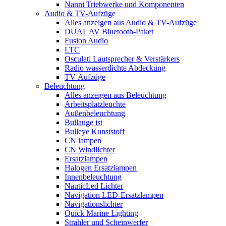
Nanni Triebwerke und Komponenten
Audio & TV-Aufzüge
Alles anzeigen aus Audio & TV-Aufzüge
DUAL AV Bluetooth-Paket
Fusion Audio
LTC
Osculati Lautsprecher & Verstärkers
Radio wasserdichte Abdeckung
TV-Aufzüge
Beleuchtung
Alles anzeigen aus Beleuchtung
Arbeitsplatzleuchte
Außenbeleuchtung
Bullauge ist
Bulleye Kunststoff
CN lampen
CN Windlichter
Ersatzlampen
Halogen Ersatzlampen
Innenbeleuchtung
NauticLed Lichter
Navigation LED-Ersatzlampen
Navigationslichter
Quick Marine Lighting
Strahler und Scheinwerfer