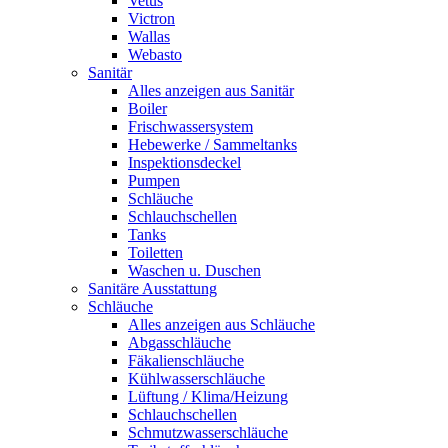
Vetus
Victron
Wallas
Webasto
Sanitär
Alles anzeigen aus Sanitär
Boiler
Frischwassersystem
Hebewerke / Sammeltanks
Inspektionsdeckel
Pumpen
Schläuche
Schlauchschellen
Tanks
Toiletten
Waschen u. Duschen
Sanitäre Ausstattung
Schläuche
Alles anzeigen aus Schläuche
Abgasschläuche
Fäkalienschläuche
Kühlwasserschläuche
Lüftung / Klima/Heizung
Schlauchschellen
Schmutzwasserschläuche