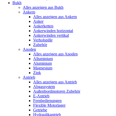
Bukh
Alles anzeigen aus Bukh
Ankern
Alles anzeigen aus Ankern
Anker
Ankerketten
Ankerwinden horizontal
Ankerwinden vertikal
Verholspille
Zubehör
Anoden
Alles anzeigen aus Anoden
Alluminium
Aluminium
Magnesium
Zink
Antrieb
Alles anzeigen aus Antrieb
Abgassystem
Außenbordmotoren Zubehör
E-Antrieb
Fernbedienungen
Flexible Motorlager
Getriebe
Hydraulikantrieb