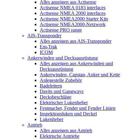
Alles anzeigen aus Actisense
Actisense NMEA 0183 interfaces
Actisense NMEA 2000 interfaces
Actisense NMEA2000 Starter Kits
Actisense NMEA2000-Netzwerk
Actisense PRO range
AIS-Transponder
Alles anzeigen aus AIS-Transponder
Em-Trak
ICOM
Ankerwinden und Decksausrüstung
Alles anzeigen aus Ankerwinden und
Decksausrüstung
Ankerwinden, Capstan, Anker und Kette
Anlegestelle Zubehör
Badeleitern
Davits und Gangways
Decksbeschläge
Elektrischer Lukenheber
Festmacher, Fender und Fender Linien
Inspektionsluken und Deckel
Lukenheber
Antrieb
Alles anzeigen aus Antrieb
Elektrische Antriebe