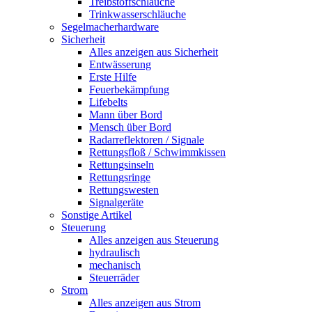
Treibstoffschläuche
Trinkwasserschläuche
Segelmacherhardware
Sicherheit
Alles anzeigen aus Sicherheit
Entwässerung
Erste Hilfe
Feuerbekämpfung
Lifebelts
Mann über Bord
Mensch über Bord
Radarreflektoren / Signale
Rettungsfloß / Schwimmkissen
Rettungsinseln
Rettungsringe
Rettungswesten
Signalgeräte
Sonstige Artikel
Steuerung
Alles anzeigen aus Steuerung
hydraulisch
mechanisch
Steuerräder
Strom
Alles anzeigen aus Strom