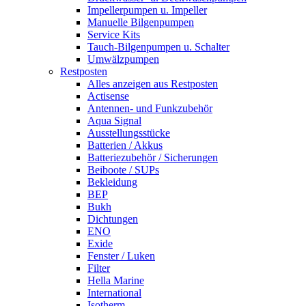
Impellerpumpen u. Impeller
Manuelle Bilgenpumpen
Service Kits
Tauch-Bilgenpumpen u. Schalter
Umwälzpumpen
Restposten
Alles anzeigen aus Restposten
Actisense
Antennen- und Funkzubehör
Aqua Signal
Ausstellungsstücke
Batterien / Akkus
Batteriezubehör / Sicherungen
Beiboote / SUPs
Bekleidung
BEP
Bukh
Dichtungen
ENO
Exide
Fenster / Luken
Filter
Hella Marine
International
Isotherm