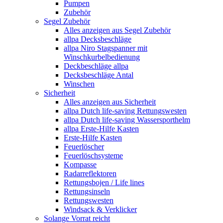
Pumpen
Zubehör
Segel Zubehör
Alles anzeigen aus Segel Zubehör
allpa Decksbeschläge
allpa Niro Stagspanner mit
Winschkurbelbedienung
Deckbeschläge allpa
Decksbeschläge Antal
Winschen
Sicherheit
Alles anzeigen aus Sicherheit
allpa Dutch life-saving Rettungswesten
allpa Dutch life-saving Wassersporthelm
allpa Erste-Hilfe Kasten
Erste-Hilfe Kasten
Feuerlöscher
Feuerlöschsysteme
Kompasse
Radarreflektoren
Rettungsbojen / Life lines
Rettungsinseln
Rettungswesten
Windsack & Verklicker
Solange Vorrat reicht