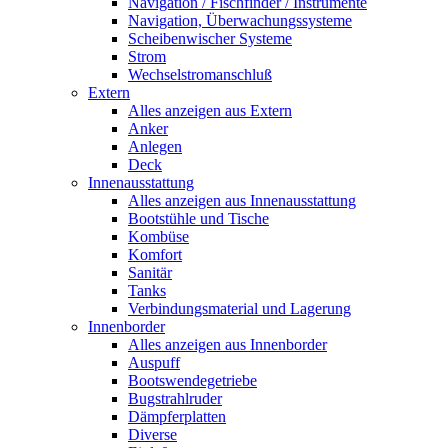
Navigation / Fischfinder / Instrumente
Navigation, Überwachungssysteme
Scheibenwischer Systeme
Strom
Wechselstromanschluß
Extern
Alles anzeigen aus Extern
Anker
Anlegen
Deck
Innenausstattung
Alles anzeigen aus Innenausstattung
Bootstühle und Tische
Kombüse
Komfort
Sanitär
Tanks
Verbindungsmaterial und Lagerung
Innenborder
Alles anzeigen aus Innenborder
Auspuff
Bootswendegetriebe
Bugstrahlruder
Dämpferplatten
Diverse