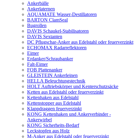
Ankerbälle
Ankerlaternen
AQUAMATE Wasser-Destillatoren
BARTON ClamSeal
Bugrollen
DAVIS Schaukel-Stabilisatoren
DAVIS Sextanten
DC Pflugschar-Anker aus Edelstahl oder feuerverzinkt
ECHOMAX Radarreflektoren
Eimer
Erdanker/Schraubanker
Falt-Eimer
FOB Plattenanker
GLEISTEIN Ankerleinen
HELLA Beleuchtungstechnik
HOLT Auftriebskörper und Kenterschutzsäcke
Ketten aus Edelstahl oder feuerverzinkt
Kettenhaken aus Edelstahl
Kettenstopper aus Edelstahl
Klappdraggen feuerverzinkt
KONG Kettenhaken und Ankerverbinder -
Ankerwirbel
KONG Sicherheits-Bedarf
Leckstopfen aus Holz
M-Anker aus Edelstahl oder feuerverzinkt