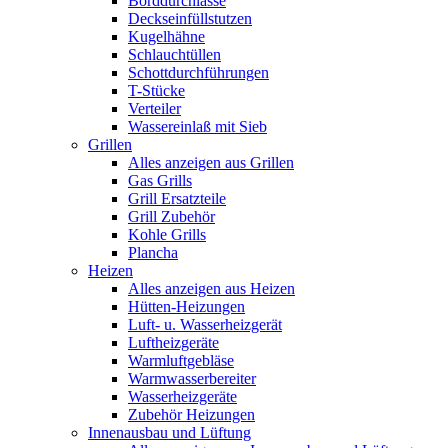
Borddurchlässe
Deckseinfüllstutzen
Kugelhähne
Schlauchtüllen
Schottdurchführungen
T-Stücke
Verteiler
Wassereinlaß mit Sieb
Grillen
Alles anzeigen aus Grillen
Gas Grills
Grill Ersatzteile
Grill Zubehör
Kohle Grills
Plancha
Heizen
Alles anzeigen aus Heizen
Hütten-Heizungen
Luft- u. Wasserheizgerät
Luftheizgeräte
Warmluftgebläse
Warmwasserbereiter
Wasserheizgeräte
Zubehör Heizungen
Innenausbau und Lüftung