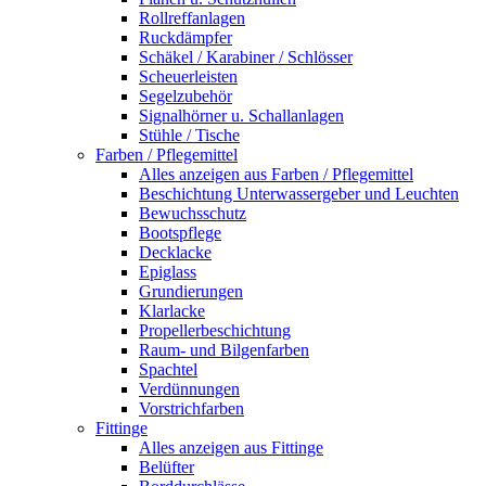
Rollreffanlagen
Ruckdämpfer
Schäkel / Karabiner / Schlösser
Scheuerleisten
Segelzubehör
Signalhörner u. Schallanlagen
Stühle / Tische
Farben / Pflegemittel
Alles anzeigen aus Farben / Pflegemittel
Beschichtung Unterwassergeber und Leuchten
Bewuchsschutz
Bootspflege
Decklacke
Epiglass
Grundierungen
Klarlacke
Propellerbeschichtung
Raum- und Bilgenfarben
Spachtel
Verdünnungen
Vorstrichfarben
Fittinge
Alles anzeigen aus Fittinge
Belüfter