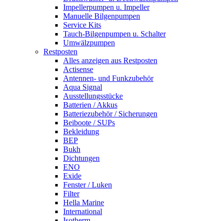
Impellerpumpen u. Impeller
Manuelle Bilgenpumpen
Service Kits
Tauch-Bilgenpumpen u. Schalter
Umwälzpumpen
Restposten
Alles anzeigen aus Restposten
Actisense
Antennen- und Funkzubehör
Aqua Signal
Ausstellungsstücke
Batterien / Akkus
Batteriezubehör / Sicherungen
Beiboote / SUPs
Bekleidung
BEP
Bukh
Dichtungen
ENO
Exide
Fenster / Luken
Filter
Hella Marine
International
Isotherm