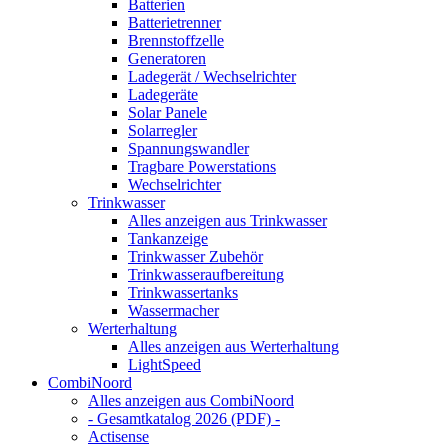
Batterien
Batterietrenner
Brennstoffzelle
Generatoren
Ladegerät / Wechselrichter
Ladegeräte
Solar Panele
Solarregler
Spannungswandler
Tragbare Powerstations
Wechselrichter
Trinkwasser
Alles anzeigen aus Trinkwasser
Tankanzeige
Trinkwasser Zubehör
Trinkwasseraufbereitung
Trinkwassertanks
Wassermacher
Werterhaltung
Alles anzeigen aus Werterhaltung
LightSpeed
CombiNoord
Alles anzeigen aus CombiNoord
- Gesamtkatalog 2026 (PDF) -
Actisense