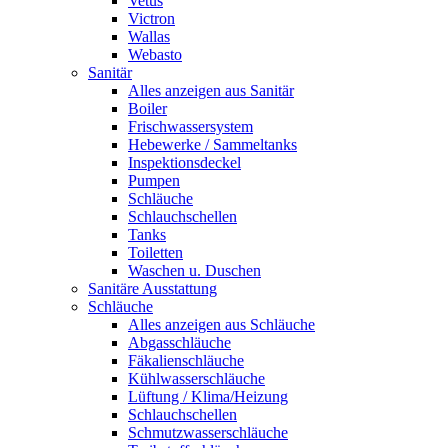
Vetus
Victron
Wallas
Webasto
Sanitär
Alles anzeigen aus Sanitär
Boiler
Frischwassersystem
Hebewerke / Sammeltanks
Inspektionsdeckel
Pumpen
Schläuche
Schlauchschellen
Tanks
Toiletten
Waschen u. Duschen
Sanitäre Ausstattung
Schläuche
Alles anzeigen aus Schläuche
Abgasschläuche
Fäkalienschläuche
Kühlwasserschläuche
Lüftung / Klima/Heizung
Schlauchschellen
Schmutzwasserschläuche