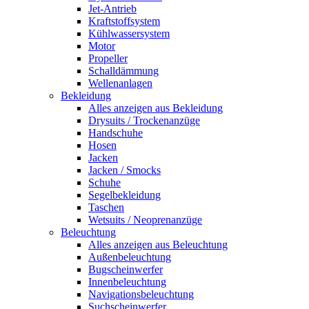
Jet-Antrieb
Kraftstoffsystem
Kühlwassersystem
Motor
Propeller
Schalldämmung
Wellenanlagen
Bekleidung
Alles anzeigen aus Bekleidung
Drysuits / Trockenanzüge
Handschuhe
Hosen
Jacken
Jacken / Smocks
Schuhe
Segelbekleidung
Taschen
Wetsuits / Neoprenanzüge
Beleuchtung
Alles anzeigen aus Beleuchtung
Außenbeleuchtung
Bugscheinwerfer
Innenbeleuchtung
Navigationsbeleuchtung
Suchscheinwerfer