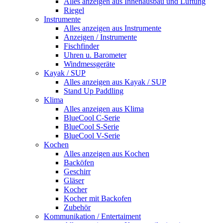
Alles anzeigen aus Innenausbau und Lüftung
Riegel
Instrumente
Alles anzeigen aus Instrumente
Anzeigen / Instrumente
Fischfinder
Uhren u. Barometer
Windmessgeräte
Kayak / SUP
Alles anzeigen aus Kayak / SUP
Stand Up Paddling
Klima
Alles anzeigen aus Klima
BlueCool C-Serie
BlueCool S-Serie
BlueCool V-Serie
Kochen
Alles anzeigen aus Kochen
Backöfen
Geschirr
Gläser
Kocher
Kocher mit Backofen
Zubehör
Kommunikation / Entertaiment