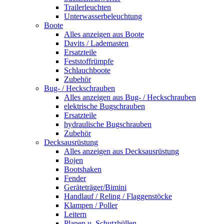
Trailerleuchten
Unterwasserbeleuchtung
Boote
Alles anzeigen aus Boote
Davits / Lademasten
Ersatzteile
Feststoffrümpfe
Schlauchboote
Zubehör
Bug- / Heckschrauben
Alles anzeigen aus Bug- / Heckschrauben
elektrische Bugschrauben
Ersatzteile
hydraulische Bugschrauben
Zubehör
Decksausrüstung
Alles anzeigen aus Decksausrüstung
Bojen
Bootshaken
Fender
Geräteträger/Bimini
Handlauf / Reling / Flaggenstöcke
Klampen / Poller
Leitern
Planen u. Schutzhüllen