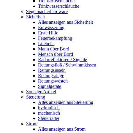
Treibstoffschläuche
Trinkwasserschläuche
Segelmacherhardware
Sicherheit
Alles anzeigen aus Sicherheit
Entwässerung
Erste Hilfe
Feuerbekämpfung
Lifebelts
Mann über Bord
Mensch über Bord
Radarreflektoren / Signale
Rettungsfloß / Schwimmkissen
Rettungsinseln
Rettungsringe
Rettungswesten
Signalgeräte
Sonstige Artikel
Steuerung
Alles anzeigen aus Steuerung
hydraulisch
mechanisch
Steuerräder
Strom
Alles anzeigen aus Strom