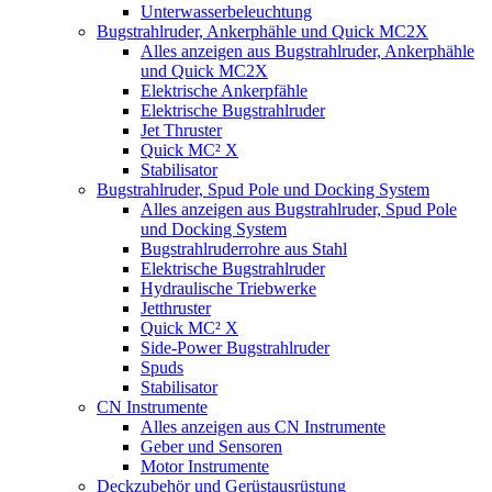
Unterwasserbeleuchtung
Bugstrahlruder, Ankerphähle und Quick MC2X
Alles anzeigen aus Bugstrahlruder, Ankerphähle
und Quick MC2X
Elektrische Ankerpfähle
Elektrische Bugstrahlruder
Jet Thruster
Quick MC² X
Stabilisator
Bugstrahlruder, Spud Pole und Docking System
Alles anzeigen aus Bugstrahlruder, Spud Pole
und Docking System
Bugstrahlruderrohre aus Stahl
Elektrische Bugstrahlruder
Hydraulische Triebwerke
Jetthruster
Quick MC² X
Side-Power Bugstrahlruder
Spuds
Stabilisator
CN Instrumente
Alles anzeigen aus CN Instrumente
Geber und Sensoren
Motor Instrumente
Deckzubehör und Gerüstausrüstung