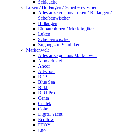
Schläuche
Luken / Bullaugen / Scheibenwischer
Alles anzeigen aus Luken / Bullaugen /
Scheibenwischer
Bullaugen
Einbaurahmen / Moskitogitter
Luken
Scheibenwischer
Zugangs- u. Stauluken
Markenwelt
Alles anzeigen aus Markenwelt
Alamarin-Jet
Ancor
Attwood
BEP
Blue Sea
Bukh
BukhPro
Centa
Centek
Cobra
Digital Yacht
Ecoflow
EFOY
Eno