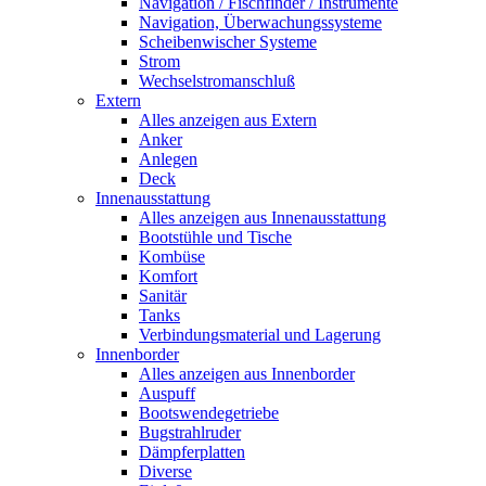
Navigation / Fischfinder / Instrumente
Navigation, Überwachungssysteme
Scheibenwischer Systeme
Strom
Wechselstromanschluß
Extern
Alles anzeigen aus Extern
Anker
Anlegen
Deck
Innenausstattung
Alles anzeigen aus Innenausstattung
Bootstühle und Tische
Kombüse
Komfort
Sanitär
Tanks
Verbindungsmaterial und Lagerung
Innenborder
Alles anzeigen aus Innenborder
Auspuff
Bootswendegetriebe
Bugstrahlruder
Dämpferplatten
Diverse