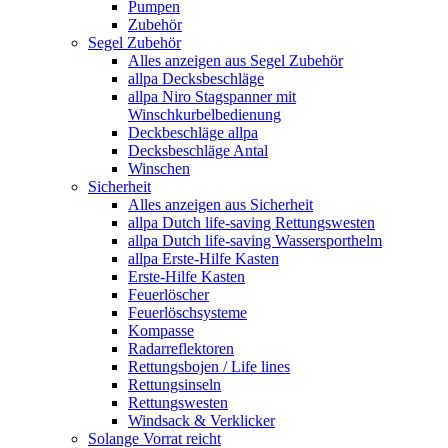
Pumpen
Zubehör
Segel Zubehör
Alles anzeigen aus Segel Zubehör
allpa Decksbeschläge
allpa Niro Stagspanner mit
Winschkurbelbedienung
Deckbeschläge allpa
Decksbeschläge Antal
Winschen
Sicherheit
Alles anzeigen aus Sicherheit
allpa Dutch life-saving Rettungswesten
allpa Dutch life-saving Wassersporthelm
allpa Erste-Hilfe Kasten
Erste-Hilfe Kasten
Feuerlöscher
Feuerlöschsysteme
Kompasse
Radarreflektoren
Rettungsbojen / Life lines
Rettungsinseln
Rettungswesten
Windsack & Verklicker
Solange Vorrat reicht