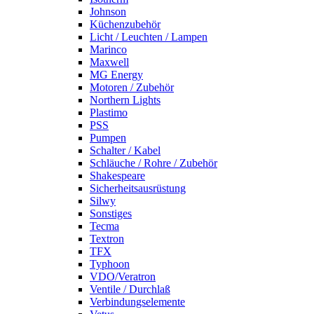
Johnson
Küchenzubehör
Licht / Leuchten / Lampen
Marinco
Maxwell
MG Energy
Motoren / Zubehör
Northern Lights
Plastimo
PSS
Pumpen
Schalter / Kabel
Schläuche / Rohre / Zubehör
Shakespeare
Sicherheitsausrüstung
Silwy
Sonstiges
Tecma
Textron
TFX
Typhoon
VDO/Veratron
Ventile / Durchlaß
Verbindungselemente