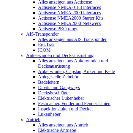
Alles anzeigen aus Actisense
Actisense NMEA 0183 interfaces
Actisense NMEA 2000 interfaces
Actisense NMEA2000 Starter Kits
Actisense NMEA2000-Netzwerk
Actisense PRO range
AIS-Transponder
Alles anzeigen aus AIS-Transponder
Em-Trak
ICOM
Ankerwinden und Decksausrüstung
Alles anzeigen aus Ankerwinden und
Decksausrüstung
Ankerwinden, Capstan, Anker und Kette
Anlegestelle Zubehör
Badeleitern
Davits und Gangways
Decksbeschläge
Elektrischer Lukenheber
Festmacher, Fender und Fender Linien
Inspektionsluken und Deckel
Lukenheber
Antrieb
Alles anzeigen aus Antrieb
Elektrische Antriebe