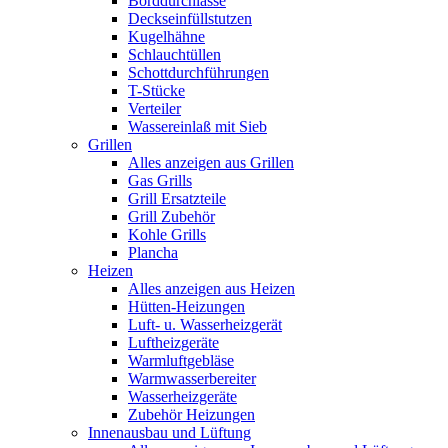
Borddurchlässe
Deckseinfüllstutzen
Kugelhähne
Schlauchtüllen
Schottdurchführungen
T-Stücke
Verteiler
Wassereinlaß mit Sieb
Grillen
Alles anzeigen aus Grillen
Gas Grills
Grill Ersatzteile
Grill Zubehör
Kohle Grills
Plancha
Heizen
Alles anzeigen aus Heizen
Hütten-Heizungen
Luft- u. Wasserheizgerät
Luftheizgeräte
Warmluftgebläse
Warmwasserbereiter
Wasserheizgeräte
Zubehör Heizungen
Innenausbau und Lüftung