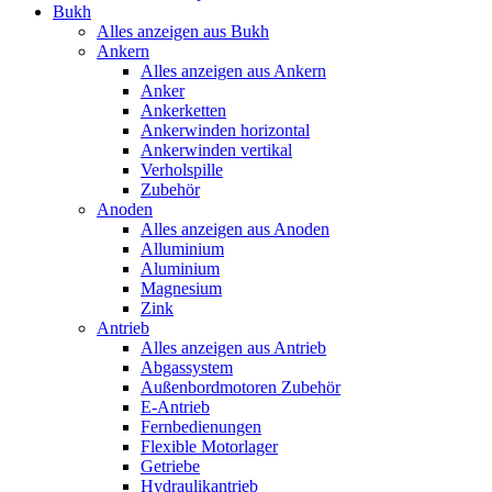
Bukh
Alles anzeigen aus Bukh
Ankern
Alles anzeigen aus Ankern
Anker
Ankerketten
Ankerwinden horizontal
Ankerwinden vertikal
Verholspille
Zubehör
Anoden
Alles anzeigen aus Anoden
Alluminium
Aluminium
Magnesium
Zink
Antrieb
Alles anzeigen aus Antrieb
Abgassystem
Außenbordmotoren Zubehör
E-Antrieb
Fernbedienungen
Flexible Motorlager
Getriebe
Hydraulikantrieb