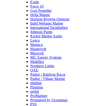
Exide
Force 10
Gori Propeller
Hella Marine
Horizon Reverse Osmosis
Indel Webasto Marine
International Yachtfarben
Johnson Pump
Kicker Marine Audio
Lenco
Marinco
Mastervolt
Maxwell
MG Energy Systems
Multiflex
Northern Lights
OXE
Parker / Baldwin Racor
Parker / Village Marine
philippi
Plastimo
prebit
ProMariner
Propspeed by Oceanmax
PSS