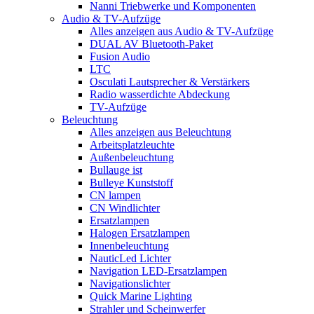
Nanni Triebwerke und Komponenten
Audio & TV-Aufzüge
Alles anzeigen aus Audio & TV-Aufzüge
DUAL AV Bluetooth-Paket
Fusion Audio
LTC
Osculati Lautsprecher & Verstärkers
Radio wasserdichte Abdeckung
TV-Aufzüge
Beleuchtung
Alles anzeigen aus Beleuchtung
Arbeitsplatzleuchte
Außenbeleuchtung
Bullauge ist
Bulleye Kunststoff
CN lampen
CN Windlichter
Ersatzlampen
Halogen Ersatzlampen
Innenbeleuchtung
NauticLed Lichter
Navigation LED-Ersatzlampen
Navigationslichter
Quick Marine Lighting
Strahler und Scheinwerfer