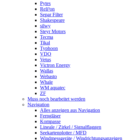
Pytes
Reli³on
Separ Filter
Shakespeare
silwy
Steyr Motors
Tecma
Tikal
Typhoon
VDO
Vetus
Victron Energy
Wallas
Webasto
Whale
WM aquatec
ZF
Muss noch bearbeitet werden
Navigation
Alles anzeigen aus Navigation
Ferngläser
Kompasse
Lineale / Zirkel / Signalflaggen
Seekartenplotter / MFD
Windmessgeräte / Windrichtungsanzeigen