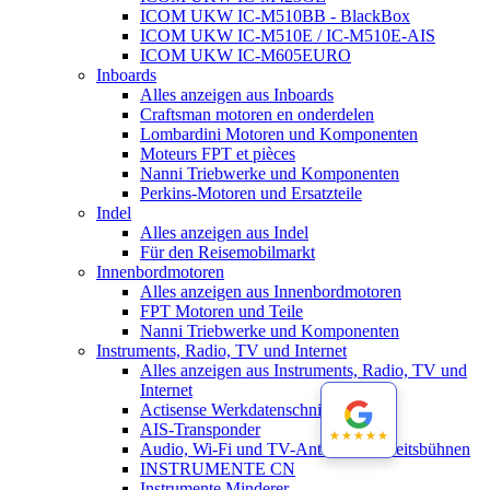
ICOM UKW IC-M510BB - BlackBox
ICOM UKW IC-M510E / IC-M510E-AIS
ICOM UKW IC-M605EURO
Inboards
Alles anzeigen aus Inboards
Craftsman motoren en onderdelen
Lombardini Motoren und Komponenten
Moteurs FPT et pièces
Nanni Triebwerke und Komponenten
Perkins-Motoren und Ersatzteile
Indel
Alles anzeigen aus Indel
Für den Reisemobilmarkt
Innenbordmotoren
Alles anzeigen aus Innenbordmotoren
FPT Motoren und Teile
Nanni Triebwerke und Komponenten
Instruments, Radio, TV und Internet
Alles anzeigen aus Instruments, Radio, TV und
Internet
Actisense Werkdatenschnitt
AIS-Transponder
★★★★★
★★★★★
Audio, Wi-Fi und TV-Antennen-Arbeitsbühnen
INSTRUMENTE CN
Instrumente Minderer