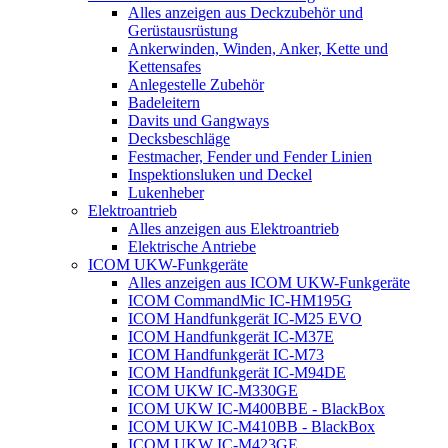
Alles anzeigen aus Deckzubehör und
Gerüstausrüstung
Ankerwinden, Winden, Anker, Kette und
Kettensafes
Anlegestelle Zubehör
Badeleitern
Davits und Gangways
Decksbeschläge
Festmacher, Fender und Fender Linien
Inspektionsluken und Deckel
Lukenheber
Elektroantrieb
Alles anzeigen aus Elektroantrieb
Elektrische Antriebe
ICOM UKW-Funkgeräte
Alles anzeigen aus ICOM UKW-Funkgeräte
ICOM CommandMic IC-HM195G
ICOM Handfunkgerät IC-M25 EVO
ICOM Handfunkgerät IC-M37E
ICOM Handfunkgerät IC-M73
ICOM Handfunkgerät IC-M94DE
ICOM UKW IC-M330GE
ICOM UKW IC-M400BBE - BlackBox
ICOM UKW IC-M410BB - BlackBox
ICOM UKW IC-M423GE