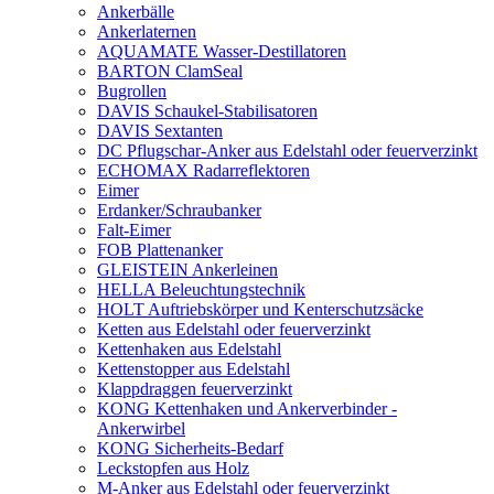
Ankerbälle
Ankerlaternen
AQUAMATE Wasser-Destillatoren
BARTON ClamSeal
Bugrollen
DAVIS Schaukel-Stabilisatoren
DAVIS Sextanten
DC Pflugschar-Anker aus Edelstahl oder feuerverzinkt
ECHOMAX Radarreflektoren
Eimer
Erdanker/Schraubanker
Falt-Eimer
FOB Plattenanker
GLEISTEIN Ankerleinen
HELLA Beleuchtungstechnik
HOLT Auftriebskörper und Kenterschutzsäcke
Ketten aus Edelstahl oder feuerverzinkt
Kettenhaken aus Edelstahl
Kettenstopper aus Edelstahl
Klappdraggen feuerverzinkt
KONG Kettenhaken und Ankerverbinder -
Ankerwirbel
KONG Sicherheits-Bedarf
Leckstopfen aus Holz
M-Anker aus Edelstahl oder feuerverzinkt