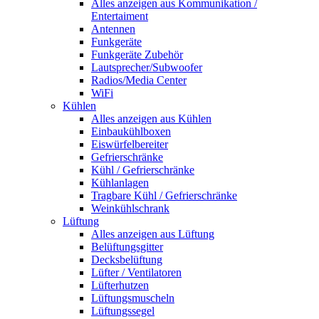
Alles anzeigen aus Kommunikation /
Entertaiment
Antennen
Funkgeräte
Funkgeräte Zubehör
Lautsprecher/Subwoofer
Radios/Media Center
WiFi
Kühlen
Alles anzeigen aus Kühlen
Einbaukühlboxen
Eiswürfelbereiter
Gefrierschränke
Kühl / Gefrierschränke
Kühlanlagen
Tragbare Kühl / Gefrierschränke
Weinkühlschrank
Lüftung
Alles anzeigen aus Lüftung
Belüftungsgitter
Decksbelüftung
Lüfter / Ventilatoren
Lüfterhutzen
Lüftungsmuscheln
Lüftungssegel