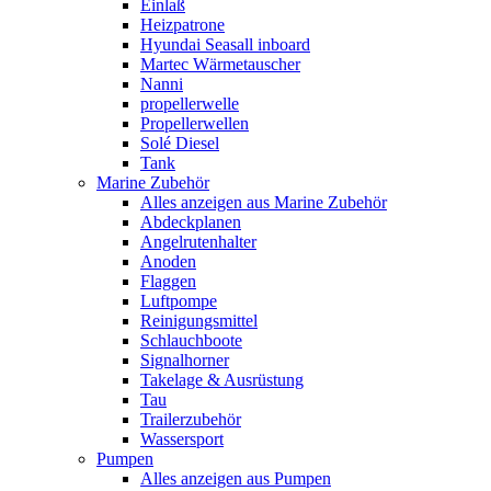
Einlaß
Heizpatrone
Hyundai Seasall inboard
Martec Wärmetauscher
Nanni
propellerwelle
Propellerwellen
Solé Diesel
Tank
Marine Zubehör
Alles anzeigen aus Marine Zubehör
Abdeckplanen
Angelrutenhalter
Anoden
Flaggen
Luftpompe
Reinigungsmittel
Schlauchboote
Signalhorner
Takelage & Ausrüstung
Tau
Trailerzubehör
Wassersport
Pumpen
Alles anzeigen aus Pumpen