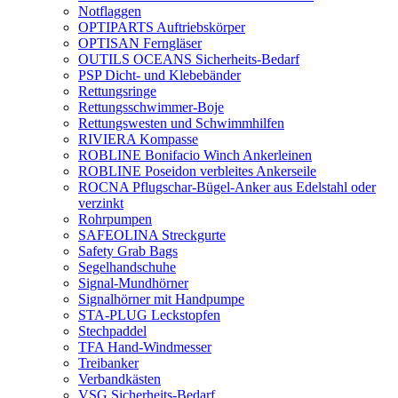
Notflaggen
OPTIPARTS Auftriebskörper
OPTISAN Ferngläser
OUTILS OCEANS Sicherheits-Bedarf
PSP Dicht- und Klebebänder
Rettungsringe
Rettungsschwimmer-Boje
Rettungswesten und Schwimmhilfen
RIVIERA Kompasse
ROBLINE Bonifacio Winch Ankerleinen
ROBLINE Poseidon verbleites Ankerseile
ROCNA Pflugschar-Bügel-Anker aus Edelstahl oder
verzinkt
Rohrpumpen
SAFEOLINA Streckgurte
Safety Grab Bags
Segelhandschuhe
Signal-Mundhörner
Signalhörner mit Handpumpe
STA-PLUG Leckstopfen
Stechpaddel
TFA Hand-Windmesser
Treibanker
Verbandkästen
VSG Sicherheits-Bedarf