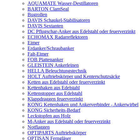
AQUAMATE Wasser-Destillatoren
BARTON ClamSeal
Bugrollen
DAVIS Schaukel-Stabilisatoren
DAVIS Sextanten
DC Pflugschar-Anker aus Edelstahl oder feuerverzinkt
ECHOMAX Radarreflektoren
Eimer
Erdanker/Schraubanker
Falt-Eimer
FOB Plattenanker
GLEISTEIN Ankerleinen
HELLA Beleuchtungstechnik
HOLT Auftriebskörper und Kenterschutzsäcke
Ketten aus Edelstahl oder feuerverzinkt
Kettenhaken aus Edelstahl
Kettenstopper aus Edelstahl
Klappdraggen feuerverzinkt
KONG Kettenhaken und Ankerverbinder - Ankerwirbel
KONG Sicherheits-Bedarf
Leckstopfen aus Holz
M-Anker aus Edelstahl oder feuerverzinkt
Notflaggen
OPTIPARTS Auftriebskörper
OPTISAN Ferngläser