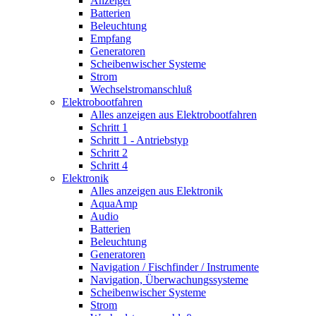
Anzeiger
Batterien
Beleuchtung
Empfang
Generatoren
Scheibenwischer Systeme
Strom
Wechselstromanschluß
Elektrobootfahren
Alles anzeigen aus Elektrobootfahren
Schritt 1
Schritt 1 - Antriebstyp
Schritt 2
Schritt 4
Elektronik
Alles anzeigen aus Elektronik
AquaAmp
Audio
Batterien
Beleuchtung
Generatoren
Navigation / Fischfinder / Instrumente
Navigation, Überwachungssysteme
Scheibenwischer Systeme
Strom