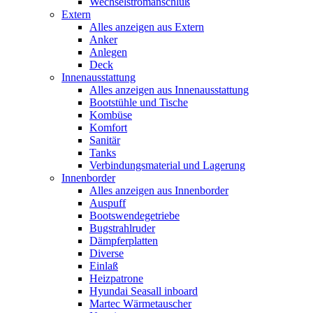
Wechselstromanschluß
Extern
Alles anzeigen aus Extern
Anker
Anlegen
Deck
Innenausstattung
Alles anzeigen aus Innenausstattung
Bootstühle und Tische
Kombüse
Komfort
Sanitär
Tanks
Verbindungsmaterial und Lagerung
Innenborder
Alles anzeigen aus Innenborder
Auspuff
Bootswendegetriebe
Bugstrahlruder
Dämpferplatten
Diverse
Einlaß
Heizpatrone
Hyundai Seasall inboard
Martec Wärmetauscher