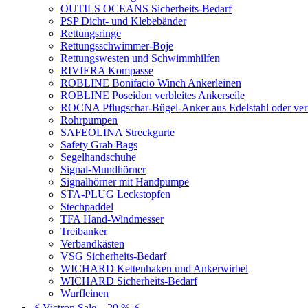
OUTILS OCEANS Sicherheits-Bedarf
PSP Dicht- und Klebebänder
Rettungsringe
Rettungsschwimmer-Boje
Rettungswesten und Schwimmhilfen
RIVIERA Kompasse
ROBLINE Bonifacio Winch Ankerleinen
ROBLINE Poseidon verbleites Ankerseile
ROCNA Pflugschar-Bügel-Anker aus Edelstahl oder ver
Rohrpumpen
SAFEOLINA Streckgurte
Safety Grab Bags
Segelhandschuhe
Signal-Mundhörner
Signalhörner mit Handpumpe
STA-PLUG Leckstopfen
Stechpaddel
TFA Hand-Windmesser
Treibanker
Verbandkästen
VSG Sicherheits-Bedarf
WICHARD Kettenhaken und Ankerwirbel
WICHARD Sicherheits-Bedarf
Wurfleinen
⚡ Victron Sale – 20 % ⚡