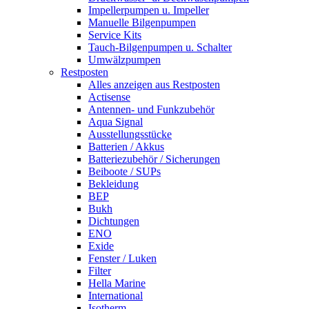
Impellerpumpen u. Impeller
Manuelle Bilgenpumpen
Service Kits
Tauch-Bilgenpumpen u. Schalter
Umwälzpumpen
Restposten
Alles anzeigen aus Restposten
Actisense
Antennen- und Funkzubehör
Aqua Signal
Ausstellungsstücke
Batterien / Akkus
Batteriezubehör / Sicherungen
Beiboote / SUPs
Bekleidung
BEP
Bukh
Dichtungen
ENO
Exide
Fenster / Luken
Filter
Hella Marine
International
Isotherm