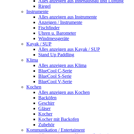
Alles anzeigen aus Innenausbau und Lüftung
Riegel
Instrumente
Alles anzeigen aus Instrumente
Anzeigen / Instrumente
Fischfinder
Uhren u. Barometer
Windmessgeräte
Kayak / SUP
Alles anzeigen aus Kayak / SUP
Stand Up Paddling
Klima
Alles anzeigen aus Klima
BlueCool C-Serie
BlueCool S-Serie
BlueCool V-Serie
Kochen
Alles anzeigen aus Kochen
Backöfen
Geschirr
Gläser
Kocher
Kocher mit Backofen
Zubehör
Kommunikation / Entertaiment