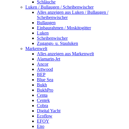
Schläuche
Luken / Bullaugen / Scheibenwischer
Alles anzeigen aus Luken / Bullaugen /
Scheibenwischer
Bullaugen
Einbaurahmen / Moskitogitter
Luken
Scheibenwischer
Zugangs- u. Stauluken
Markenwelt
Alles anzeigen aus Markenwelt
Alamarin-Jet
Ancor
Attwood
BEP
Blue Sea
Bukh
BukhPro
Centa
Centek
Cobra
Digital Yacht
Ecoflow
EFOY
Eno