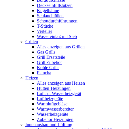
Borddurchlässe
Deckseinfüllstutzen
Kugelhähne
Schlauchtüllen
Schottdurchführungen
T-Stücke
Verteiler
Wassereinlaß mit Sieb
Grillen
Alles anzeigen aus Grillen
Gas Grills
Grill Ersatzteile
Grill Zubehör
Kohle Grills
Plancha
Heizen
Alles anzeigen aus Heizen
Hütten-Heizungen
Luft- u. Wasserheizgerät
Luftheizgeräte
Warmluftgebläse
Warmwasserbereiter
Wasserheizgeräte
Zubehör Heizungen
Innenausbau und Lüftung