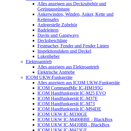
Alles anzeigen aus Deckzubehör und
Gerüstausrüstung
Ankerwinden, Winden, Anker, Kette und
Kettensafes
Anlegestelle Zubehör
Badeleitern
Davits und Gangways
Decksbeschläge
Festmacher, Fender und Fender Linien
Inspektionsluken und Deckel
Lukenheber
Elektroantrieb
Alles anzeigen aus Elektroantrieb
Elektrische Antriebe
ICOM UKW-Funkgeräte
Alles anzeigen aus ICOM UKW-Funkgeräte
ICOM CommandMic IC-HM195G
ICOM Handfunkgerät IC-M25 EVO
ICOM Handfunkgerät IC-M37E
ICOM Handfunkgerät IC-M73
ICOM Handfunkgerät IC-M94DE
ICOM UKW IC-M330GE
ICOM UKW IC-M400BBE - BlackBox
ICOM UKW IC-M410BB - BlackBox
ICOM UKW IC-M423GE