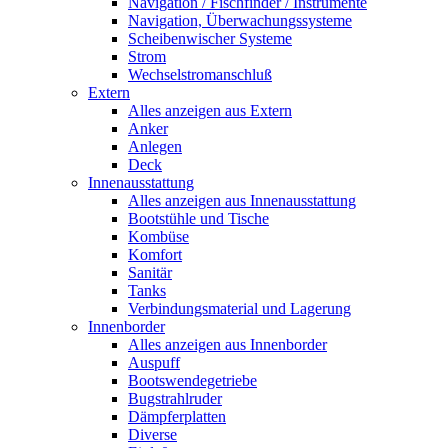
Navigation / Fischfinder / Instrumente
Navigation, Überwachungssysteme
Scheibenwischer Systeme
Strom
Wechselstromanschluß
Extern
Alles anzeigen aus Extern
Anker
Anlegen
Deck
Innenausstattung
Alles anzeigen aus Innenausstattung
Bootstühle und Tische
Kombüse
Komfort
Sanitär
Tanks
Verbindungsmaterial und Lagerung
Innenborder
Alles anzeigen aus Innenborder
Auspuff
Bootswendegetriebe
Bugstrahlruder
Dämpferplatten
Diverse