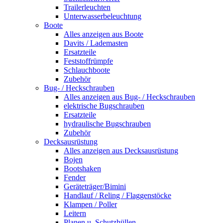
Trailerleuchten
Unterwasserbeleuchtung
Boote
Alles anzeigen aus Boote
Davits / Lademasten
Ersatzteile
Feststoffrümpfe
Schlauchboote
Zubehör
Bug- / Heckschrauben
Alles anzeigen aus Bug- / Heckschrauben
elektrische Bugschrauben
Ersatzteile
hydraulische Bugschrauben
Zubehör
Decksausrüstung
Alles anzeigen aus Decksausrüstung
Bojen
Bootshaken
Fender
Geräteträger/Bimini
Handlauf / Reling / Flaggenstöcke
Klampen / Poller
Leitern
Planen u. Schutzhüllen