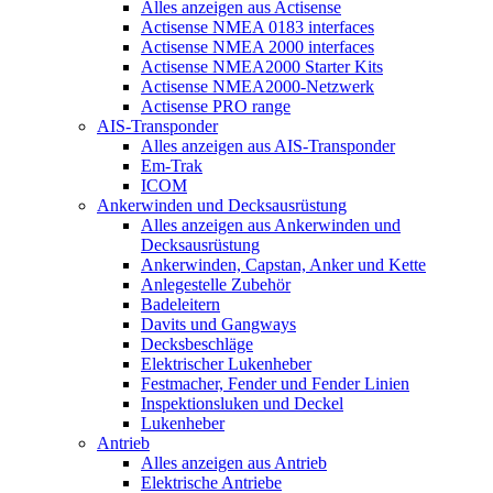
Alles anzeigen aus Actisense
Actisense NMEA 0183 interfaces
Actisense NMEA 2000 interfaces
Actisense NMEA2000 Starter Kits
Actisense NMEA2000-Netzwerk
Actisense PRO range
AIS-Transponder
Alles anzeigen aus AIS-Transponder
Em-Trak
ICOM
Ankerwinden und Decksausrüstung
Alles anzeigen aus Ankerwinden und
Decksausrüstung
Ankerwinden, Capstan, Anker und Kette
Anlegestelle Zubehör
Badeleitern
Davits und Gangways
Decksbeschläge
Elektrischer Lukenheber
Festmacher, Fender und Fender Linien
Inspektionsluken und Deckel
Lukenheber
Antrieb
Alles anzeigen aus Antrieb
Elektrische Antriebe