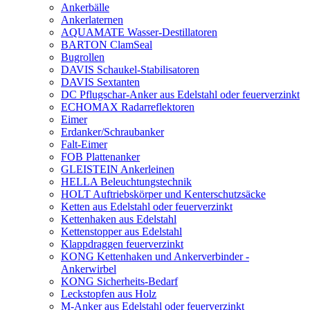
Ankerbälle
Ankerlaternen
AQUAMATE Wasser-Destillatoren
BARTON ClamSeal
Bugrollen
DAVIS Schaukel-Stabilisatoren
DAVIS Sextanten
DC Pflugschar-Anker aus Edelstahl oder feuerverzinkt
ECHOMAX Radarreflektoren
Eimer
Erdanker/Schraubanker
Falt-Eimer
FOB Plattenanker
GLEISTEIN Ankerleinen
HELLA Beleuchtungstechnik
HOLT Auftriebskörper und Kenterschutzsäcke
Ketten aus Edelstahl oder feuerverzinkt
Kettenhaken aus Edelstahl
Kettenstopper aus Edelstahl
Klappdraggen feuerverzinkt
KONG Kettenhaken und Ankerverbinder -
Ankerwirbel
KONG Sicherheits-Bedarf
Leckstopfen aus Holz
M-Anker aus Edelstahl oder feuerverzinkt