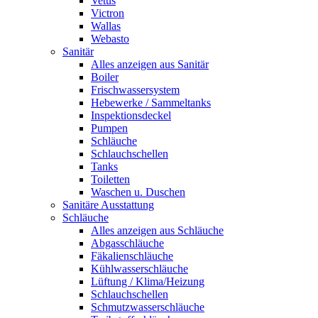
Vetus
Victron
Wallas
Webasto
Sanitär
Alles anzeigen aus Sanitär
Boiler
Frischwassersystem
Hebewerke / Sammeltanks
Inspektionsdeckel
Pumpen
Schläuche
Schlauchschellen
Tanks
Toiletten
Waschen u. Duschen
Sanitäre Ausstattung
Schläuche
Alles anzeigen aus Schläuche
Abgasschläuche
Fäkalienschläuche
Kühlwasserschläuche
Lüftung / Klima/Heizung
Schlauchschellen
Schmutzwasserschläuche