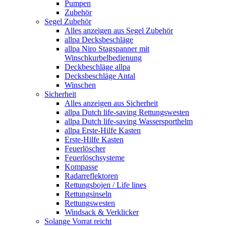
Pumpen
Zubehör
Segel Zubehör
Alles anzeigen aus Segel Zubehör
allpa Decksbeschläge
allpa Niro Stagspanner mit
Winschkurbelbedienung
Deckbeschläge allpa
Decksbeschläge Antal
Winschen
Sicherheit
Alles anzeigen aus Sicherheit
allpa Dutch life-saving Rettungswesten
allpa Dutch life-saving Wassersporthelm
allpa Erste-Hilfe Kasten
Erste-Hilfe Kasten
Feuerlöscher
Feuerlöschsysteme
Kompasse
Radarreflektoren
Rettungsbojen / Life lines
Rettungsinseln
Rettungswesten
Windsack & Verklicker
Solange Vorrat reicht