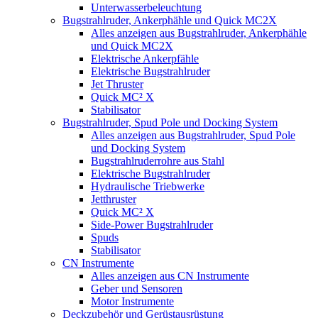
Unterwasserbeleuchtung
Bugstrahlruder, Ankerphähle und Quick MC2X
Alles anzeigen aus Bugstrahlruder, Ankerphähle
und Quick MC2X
Elektrische Ankerpfähle
Elektrische Bugstrahlruder
Jet Thruster
Quick MC² X
Stabilisator
Bugstrahlruder, Spud Pole und Docking System
Alles anzeigen aus Bugstrahlruder, Spud Pole
und Docking System
Bugstrahlruderrohre aus Stahl
Elektrische Bugstrahlruder
Hydraulische Triebwerke
Jetthruster
Quick MC² X
Side-Power Bugstrahlruder
Spuds
Stabilisator
CN Instrumente
Alles anzeigen aus CN Instrumente
Geber und Sensoren
Motor Instrumente
Deckzubehör und Gerüstausrüstung