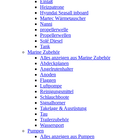
Einlaß
Heizpatrone
Hyundai Seasall inboard
Martec Wärmetauscher
Nanni
propellerwelle
Propellerwellen
Solé Diesel
Tank
Marine Zubehör
Alles anzeigen aus Marine Zubehör
Abdeckplanen
Angelrutenhalter
Anoden
Flaggen
Luftpompe
Reinigungsmittel
Schlauchboote
Signalhorner
Takelage & Ausrüstung
Tau
Trailerzubehör
Wassersport
Pumpen
Alles anzeigen aus Pumpen