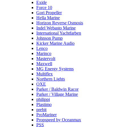
Exide
Force 10
Gori Propeller
Hella Marine
Horizon Reverse Osmosis
Indel Webasto Marine
International Yachtfarben
Johnson Pump
Kicker Marine Audio
Lenco
Marinco
Mastervolt
Maxwell
MG Energy Systems
Multiflex
Northern Lights
OXE
Parker / Baldwin Racor
Parker / Village Marine
philippi
Plastimo
prebit
ProMariner
Propspeed by Oceanmax
PSS