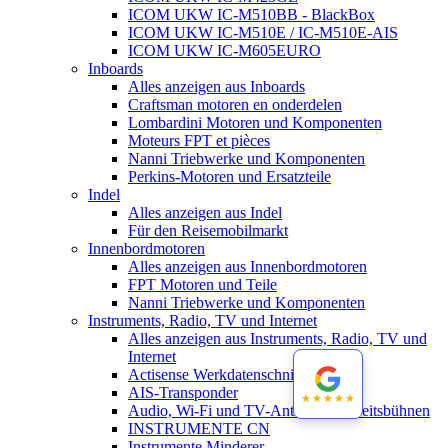
ICOM UKW IC-M510BB - BlackBox
ICOM UKW IC-M510E / IC-M510E-AIS
ICOM UKW IC-M605EURO
Inboards
Alles anzeigen aus Inboards
Craftsman motoren en onderdelen
Lombardini Motoren und Komponenten
Moteurs FPT et pièces
Nanni Triebwerke und Komponenten
Perkins-Motoren und Ersatzteile
Indel
Alles anzeigen aus Indel
Für den Reisemobilmarkt
Innenbordmotoren
Alles anzeigen aus Innenbordmotoren
FPT Motoren und Teile
Nanni Triebwerke und Komponenten
Instruments, Radio, TV und Internet
Alles anzeigen aus Instruments, Radio, TV und
Internet
Actisense Werkdatenschnitt
AIS-Transponder
★★★★★
★★★★★
Audio, Wi-Fi und TV-Antennen-Arbeitsbühnen
INSTRUMENTE CN
Instrumente Minderer