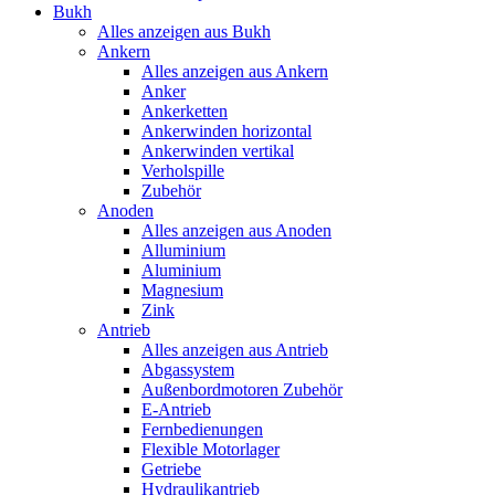
Bukh
Alles anzeigen aus Bukh
Ankern
Alles anzeigen aus Ankern
Anker
Ankerketten
Ankerwinden horizontal
Ankerwinden vertikal
Verholspille
Zubehör
Anoden
Alles anzeigen aus Anoden
Alluminium
Aluminium
Magnesium
Zink
Antrieb
Alles anzeigen aus Antrieb
Abgassystem
Außenbordmotoren Zubehör
E-Antrieb
Fernbedienungen
Flexible Motorlager
Getriebe
Hydraulikantrieb