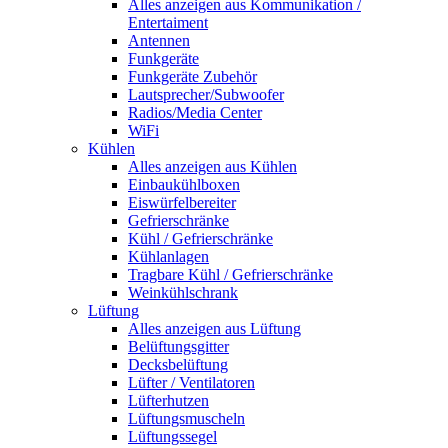
Alles anzeigen aus Kommunikation /
Entertaiment
Antennen
Funkgeräte
Funkgeräte Zubehör
Lautsprecher/Subwoofer
Radios/Media Center
WiFi
Kühlen
Alles anzeigen aus Kühlen
Einbaukühlboxen
Eiswürfelbereiter
Gefrierschränke
Kühl / Gefrierschränke
Kühlanlagen
Tragbare Kühl / Gefrierschränke
Weinkühlschrank
Lüftung
Alles anzeigen aus Lüftung
Belüftungsgitter
Decksbelüftung
Lüfter / Ventilatoren
Lüfterhutzen
Lüftungsmuscheln
Lüftungssegel