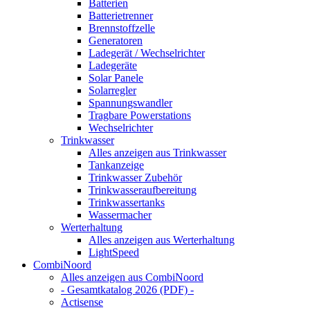
Batterien
Batterietrenner
Brennstoffzelle
Generatoren
Ladegerät / Wechselrichter
Ladegeräte
Solar Panele
Solarregler
Spannungswandler
Tragbare Powerstations
Wechselrichter
Trinkwasser
Alles anzeigen aus Trinkwasser
Tankanzeige
Trinkwasser Zubehör
Trinkwasseraufbereitung
Trinkwassertanks
Wassermacher
Werterhaltung
Alles anzeigen aus Werterhaltung
LightSpeed
CombiNoord
Alles anzeigen aus CombiNoord
- Gesamtkatalog 2026 (PDF) -
Actisense