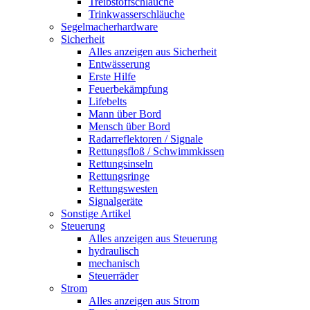
Treibstoffschläuche
Trinkwasserschläuche
Segelmacherhardware
Sicherheit
Alles anzeigen aus Sicherheit
Entwässerung
Erste Hilfe
Feuerbekämpfung
Lifebelts
Mann über Bord
Mensch über Bord
Radarreflektoren / Signale
Rettungsfloß / Schwimmkissen
Rettungsinseln
Rettungsringe
Rettungswesten
Signalgeräte
Sonstige Artikel
Steuerung
Alles anzeigen aus Steuerung
hydraulisch
mechanisch
Steuerräder
Strom
Alles anzeigen aus Strom