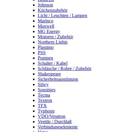
Johnson
Küchenzubehör
Licht / Leuchten / Lampen
Marinco
Maxwell
MG Energy
Motoren / Zubehör
Northern Lights
Plastimo
PSS
Pumpen
Schalter / Kabel
Schläuche / Rohre / Zubehör
Shakespeare
Sicherheitsausrüstung
Silwy
Sonstiges
Tecma
Textron
TFX
Typhoon
VDO/Veratron
Ventile / Durchlaß
Verbindungselemente