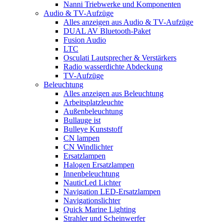
Nanni Triebwerke und Komponenten
Audio & TV-Aufzüge
Alles anzeigen aus Audio & TV-Aufzüge
DUAL AV Bluetooth-Paket
Fusion Audio
LTC
Osculati Lautsprecher & Verstärkers
Radio wasserdichte Abdeckung
TV-Aufzüge
Beleuchtung
Alles anzeigen aus Beleuchtung
Arbeitsplatzleuchte
Außenbeleuchtung
Bullauge ist
Bulleye Kunststoff
CN lampen
CN Windlichter
Ersatzlampen
Halogen Ersatzlampen
Innenbeleuchtung
NauticLed Lichter
Navigation LED-Ersatzlampen
Navigationslichter
Quick Marine Lighting
Strahler und Scheinwerfer