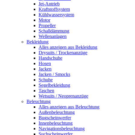
Jet-Antrieb
Kraftstoffsystem
Kühlwassersystem
Motor
Propeller
Schalldämmung
Wellenanlagen
Bekleidung
Alles anzeigen aus Bekleidung
Drysuits / Trockenanzüge
Handschuhe
Hosen
Jacken
Jacken / Smocks
Schuhe
Segelbekleidung
Taschen
Wetsuits / Neoprenanzüge
Beleuchtung
Alles anzeigen aus Beleuchtung
Außenbeleuchtung
Bugscheinwerfer
Innenbeleuchtung
Navigationsbeleuchtung
Suchscheinwerfer