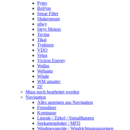
Pytes
Reli³on
Separ Filter
Shakespeare
silwy
Steyr Motors
Tecma
Tikal
Typhoon
VDO
Vetus
Victron Energy
Wallas
Webasto
Whale
WM aquatec
ZF
Muss noch bearbeitet werden
Navigation
Alles anzeigen aus Navigation
Ferngläser
Kompasse
Lineale / Zirkel / Signalflaggen
Seekartenplotter / MFD
Windmessgeräte / Windrichtungsanzeigen