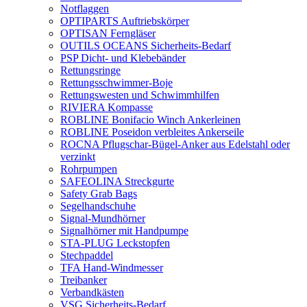
Notflaggen
OPTIPARTS Auftriebskörper
OPTISAN Ferngläser
OUTILS OCEANS Sicherheits-Bedarf
PSP Dicht- und Klebebänder
Rettungsringe
Rettungsschwimmer-Boje
Rettungswesten und Schwimmhilfen
RIVIERA Kompasse
ROBLINE Bonifacio Winch Ankerleinen
ROBLINE Poseidon verbleites Ankerseile
ROCNA Pflugschar-Bügel-Anker aus Edelstahl oder
verzinkt
Rohrpumpen
SAFEOLINA Streckgurte
Safety Grab Bags
Segelhandschuhe
Signal-Mundhörner
Signalhörner mit Handpumpe
STA-PLUG Leckstopfen
Stechpaddel
TFA Hand-Windmesser
Treibanker
Verbandkästen
VSG Sicherheits-Bedarf