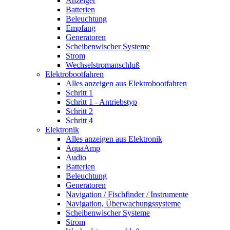
Anzeiger
Batterien
Beleuchtung
Empfang
Generatoren
Scheibenwischer Systeme
Strom
Wechselstromanschluß
Elektrobootfahren
Alles anzeigen aus Elektrobootfahren
Schritt 1
Schritt 1 - Antriebstyp
Schritt 2
Schritt 4
Elektronik
Alles anzeigen aus Elektronik
AquaAmp
Audio
Batterien
Beleuchtung
Generatoren
Navigation / Fischfinder / Instrumente
Navigation, Überwachungssysteme
Scheibenwischer Systeme
Strom