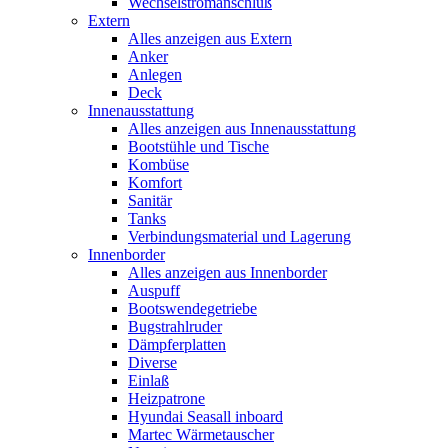
Wechselstromanschluß
Extern
Alles anzeigen aus Extern
Anker
Anlegen
Deck
Innenausstattung
Alles anzeigen aus Innenausstattung
Bootstühle und Tische
Kombüse
Komfort
Sanitär
Tanks
Verbindungsmaterial und Lagerung
Innenborder
Alles anzeigen aus Innenborder
Auspuff
Bootswendegetriebe
Bugstrahlruder
Dämpferplatten
Diverse
Einlaß
Heizpatrone
Hyundai Seasall inboard
Martec Wärmetauscher