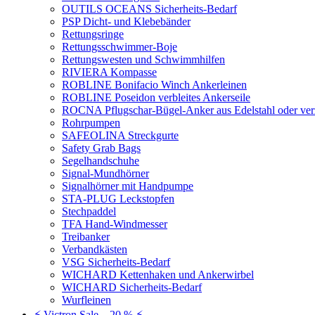
OUTILS OCEANS Sicherheits-Bedarf
PSP Dicht- und Klebebänder
Rettungsringe
Rettungsschwimmer-Boje
Rettungswesten und Schwimmhilfen
RIVIERA Kompasse
ROBLINE Bonifacio Winch Ankerleinen
ROBLINE Poseidon verbleites Ankerseile
ROCNA Pflugschar-Bügel-Anker aus Edelstahl oder ver
Rohrpumpen
SAFEOLINA Streckgurte
Safety Grab Bags
Segelhandschuhe
Signal-Mundhörner
Signalhörner mit Handpumpe
STA-PLUG Leckstopfen
Stechpaddel
TFA Hand-Windmesser
Treibanker
Verbandkästen
VSG Sicherheits-Bedarf
WICHARD Kettenhaken und Ankerwirbel
WICHARD Sicherheits-Bedarf
Wurfleinen
⚡ Victron Sale – 20 % ⚡