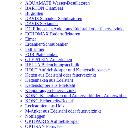
AQUAMATE Wasser-Destillatoren
BARTON ClamSeal
Bugrollen
DAVIS Schaukel-Stabilisatoren
DAVIS Sextanten
DC Pflugschar-Anker aus Edelstahl oder feuerverzinkt
ECHOMAX Radarreflektoren
Eimer
Erdanker/Schraubanker
Falt-Eimer
FOB Plattenanker
GLEISTEIN Ankerleinen
HELLA Beleuchtungstechnik
HOLT Auftriebskörper und Kenterschutzsäcke
Ketten aus Edelstahl oder feuerverzinkt
Kettenhaken aus Edelstahl
Kettenstopper aus Edelstahl
Klappdraggen feuerverzinkt
KONG Kettenhaken und Ankerverbinder - Ankerwirbel
KONG Sicherheits-Bedarf
Leckstopfen aus Holz
M-Anker aus Edelstahl oder feuerverzinkt
Notflaggen
OPTIPARTS Auftriebskörper
OPTISAN Ferngläser