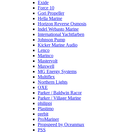
Exide
Force 10
Gori Propeller
Hella Marine
Horizon Reverse Osmosis
Indel Webasto Marine
International Yachtfarben
Johnson Pump
Kicker Marine Audio
Lenco
Marinco
Mastervolt
Maxwell
MG Energy Systems
Multiflex
Northern Lights
OXE
Parker / Baldwin Racor
Parker / Village Marine
philippi
Plastimo
prebit
ProMariner
Propspeed by Oceanmax
PSS