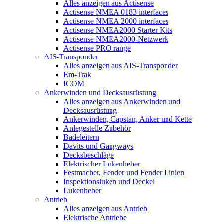
Alles anzeigen aus Actisense
Actisense NMEA 0183 interfaces
Actisense NMEA 2000 interfaces
Actisense NMEA2000 Starter Kits
Actisense NMEA2000-Netzwerk
Actisense PRO range
AIS-Transponder
Alles anzeigen aus AIS-Transponder
Em-Trak
ICOM
Ankerwinden und Decksausrüstung
Alles anzeigen aus Ankerwinden und
Decksausrüstung
Ankerwinden, Capstan, Anker und Kette
Anlegestelle Zubehör
Badeleitern
Davits und Gangways
Decksbeschläge
Elektrischer Lukenheber
Festmacher, Fender und Fender Linien
Inspektionsluken und Deckel
Lukenheber
Antrieb
Alles anzeigen aus Antrieb
Elektrische Antriebe