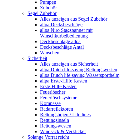
Pumpen
Zubehör
Segel Zubehör
Alles anzeigen aus Segel Zubehör
allpa Decksbeschläge
allpa Niro Stagspanner mit
Winschkurbelbedienung
Deckbeschläge allpa
Decksbeschläge Antal
Winschen
Sicherheit
Alles anzeigen aus Sicherheit
allpa Dutch life-saving Rettungswesten
allpa Dutch life-saving Wassersporthelm
allpa Erste-Hilfe Kasten
Erste-Hilfe Kasten
Feuerlöscher
Feuerlöschsysteme
Kompasse
Radarreflektoren
Rettungsbojen / Life lines
Rettungsinseln
Rettungswesten
Windsack & Verklicker
Solange Vorrat reicht