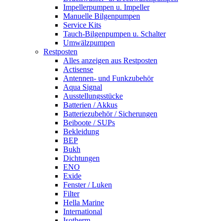
Impellerpumpen u. Impeller
Manuelle Bilgenpumpen
Service Kits
Tauch-Bilgenpumpen u. Schalter
Umwälzpumpen
Restposten
Alles anzeigen aus Restposten
Actisense
Antennen- und Funkzubehör
Aqua Signal
Ausstellungsstücke
Batterien / Akkus
Batteriezubehör / Sicherungen
Beiboote / SUPs
Bekleidung
BEP
Bukh
Dichtungen
ENO
Exide
Fenster / Luken
Filter
Hella Marine
International
Isotherm