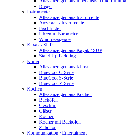
Alles anzeigen aus Innenausbau und Lüftung
Riegel
Instrumente
Alles anzeigen aus Instrumente
Anzeigen / Instrumente
Fischfinder
Uhren u. Barometer
Windmessgeräte
Kayak / SUP
Alles anzeigen aus Kayak / SUP
Stand Up Paddling
Klima
Alles anzeigen aus Klima
BlueCool C-Serie
BlueCool S-Serie
BlueCool V-Serie
Kochen
Alles anzeigen aus Kochen
Backöfen
Geschirr
Gläser
Kocher
Kocher mit Backofen
Zubehör
Kommunikation / Entertaiment