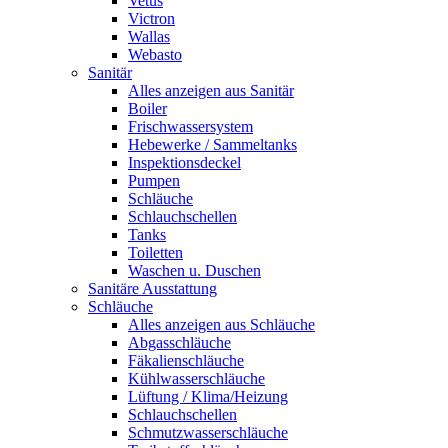
Vetus
Victron
Wallas
Webasto
Sanitär
Alles anzeigen aus Sanitär
Boiler
Frischwassersystem
Hebewerke / Sammeltanks
Inspektionsdeckel
Pumpen
Schläuche
Schlauchschellen
Tanks
Toiletten
Waschen u. Duschen
Sanitäre Ausstattung
Schläuche
Alles anzeigen aus Schläuche
Abgasschläuche
Fäkalienschläuche
Kühlwasserschläuche
Lüftung / Klima/Heizung
Schlauchschellen
Schmutzwasserschläuche