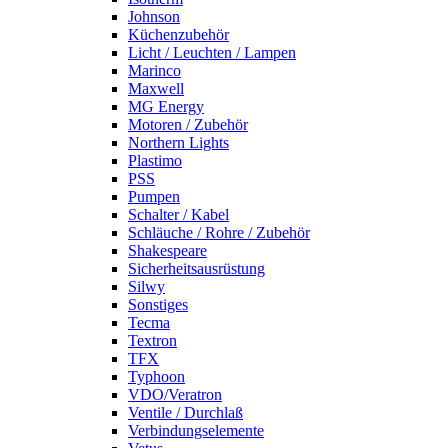
Johnson
Küchenzubehör
Licht / Leuchten / Lampen
Marinco
Maxwell
MG Energy
Motoren / Zubehör
Northern Lights
Plastimo
PSS
Pumpen
Schalter / Kabel
Schläuche / Rohre / Zubehör
Shakespeare
Sicherheitsausrüstung
Silwy
Sonstiges
Tecma
Textron
TFX
Typhoon
VDO/Veratron
Ventile / Durchlaß
Verbindungselemente