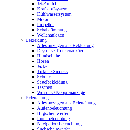
Jet-Antrieb
Kraftstoffsystem
Kühlwassersystem
Motor
Propeller
Schalldämmung
Wellenanlagen
Bekleidung
Alles anzeigen aus Bekleidung
Drysuits / Trockenanzüge
Handschuhe
Hosen
Jacken
Jacken / Smocks
Schuhe
Segelbekleidung
Taschen
Wetsuits / Neoprenanzüge
Beleuchtung
Alles anzeigen aus Beleuchtung
Außenbeleuchtung
Bugscheinwerfer
Innenbeleuchtung
Navigationsbeleuchtung
Suchscheinwerfer