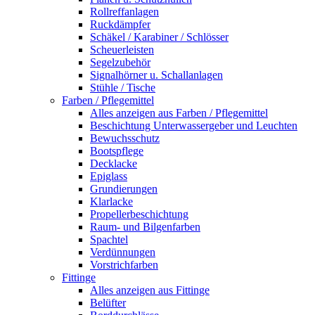
Rollreffanlagen
Ruckdämpfer
Schäkel / Karabiner / Schlösser
Scheuerleisten
Segelzubehör
Signalhörner u. Schallanlagen
Stühle / Tische
Farben / Pflegemittel
Alles anzeigen aus Farben / Pflegemittel
Beschichtung Unterwassergeber und Leuchten
Bewuchsschutz
Bootspflege
Decklacke
Epiglass
Grundierungen
Klarlacke
Propellerbeschichtung
Raum- und Bilgenfarben
Spachtel
Verdünnungen
Vorstrichfarben
Fittinge
Alles anzeigen aus Fittinge
Belüfter