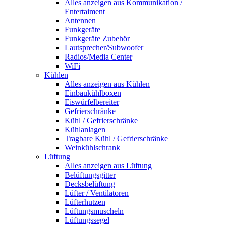
Alles anzeigen aus Kommunikation /
Entertaiment
Antennen
Funkgeräte
Funkgeräte Zubehör
Lautsprecher/Subwoofer
Radios/Media Center
WiFi
Kühlen
Alles anzeigen aus Kühlen
Einbaukühlboxen
Eiswürfelbereiter
Gefrierschränke
Kühl / Gefrierschränke
Kühlanlagen
Tragbare Kühl / Gefrierschränke
Weinkühlschrank
Lüftung
Alles anzeigen aus Lüftung
Belüftungsgitter
Decksbelüftung
Lüfter / Ventilatoren
Lüfterhutzen
Lüftungsmuscheln
Lüftungssegel