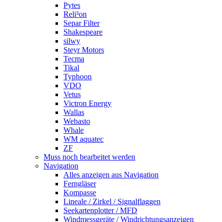
Pytes
Reli³on
Separ Filter
Shakespeare
silwy
Steyr Motors
Tecma
Tikal
Typhoon
VDO
Vetus
Victron Energy
Wallas
Webasto
Whale
WM aquatec
ZF
Muss noch bearbeitet werden
Navigation
Alles anzeigen aus Navigation
Ferngläser
Kompasse
Lineale / Zirkel / Signalflaggen
Seekartenplotter / MFD
Windmessgeräte / Windrichtungsanzeigen