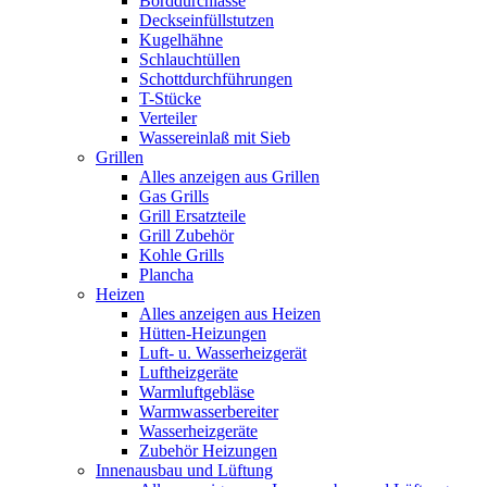
Borddurchlässe
Deckseinfüllstutzen
Kugelhähne
Schlauchtüllen
Schottdurchführungen
T-Stücke
Verteiler
Wassereinlaß mit Sieb
Grillen
Alles anzeigen aus Grillen
Gas Grills
Grill Ersatzteile
Grill Zubehör
Kohle Grills
Plancha
Heizen
Alles anzeigen aus Heizen
Hütten-Heizungen
Luft- u. Wasserheizgerät
Luftheizgeräte
Warmluftgebläse
Warmwasserbereiter
Wasserheizgeräte
Zubehör Heizungen
Innenausbau und Lüftung