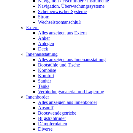
Navigation / Fischfinder / Instrumente
Navigation, Überwachungssysteme
Scheibenwischer Systeme
Strom
Wechselstromanschluß
Extern
Alles anzeigen aus Extern
Anker
Anlegen
Deck
Innenausstattung
Alles anzeigen aus Innenausstattung
Bootstühle und Tische
Kombüse
Komfort
Sanitär
Tanks
Verbindungsmaterial und Lagerung
Innenborder
Alles anzeigen aus Innenborder
Auspuff
Bootswendegetriebe
Bugstrahlruder
Dämpferplatten
Diverse