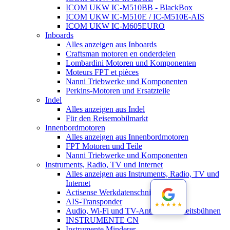
ICOM UKW IC-M510BB - BlackBox
ICOM UKW IC-M510E / IC-M510E-AIS
ICOM UKW IC-M605EURO
Inboards
Alles anzeigen aus Inboards
Craftsman motoren en onderdelen
Lombardini Motoren und Komponenten
Moteurs FPT et pièces
Nanni Triebwerke und Komponenten
Perkins-Motoren und Ersatzteile
Indel
Alles anzeigen aus Indel
Für den Reisemobilmarkt
Innenbordmotoren
Alles anzeigen aus Innenbordmotoren
FPT Motoren und Teile
Nanni Triebwerke und Komponenten
Instruments, Radio, TV und Internet
Alles anzeigen aus Instruments, Radio, TV und
Internet
Actisense Werkdatenschnitt
AIS-Transponder
★★★★★
★★★★★
Audio, Wi-Fi und TV-Antennen-Arbeitsbühnen
INSTRUMENTE CN
Instrumente Minderer