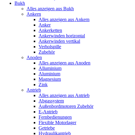
Bukh
Alles anzeigen aus Bukh
Ankern
Alles anzeigen aus Ankern
Anker
Ankerketten
Ankerwinden horizontal
Ankerwinden vertikal
Verholspille
Zubehör
Anoden
Alles anzeigen aus Anoden
Alluminium
Aluminium
Magnesium
Zink
Antrieb
Alles anzeigen aus Antrieb
Abgassystem
Außenbordmotoren Zubehör
E-Antrieb
Fernbedienungen
Flexible Motorlager
Getriebe
Hydraulikantrieb