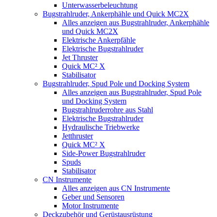
Unterwasserbeleuchtung
Bugstrahlruder, Ankerphähle und Quick MC2X
Alles anzeigen aus Bugstrahlruder, Ankerphähle
und Quick MC2X
Elektrische Ankerpfähle
Elektrische Bugstrahlruder
Jet Thruster
Quick MC² X
Stabilisator
Bugstrahlruder, Spud Pole und Docking System
Alles anzeigen aus Bugstrahlruder, Spud Pole
und Docking System
Bugstrahlruderrohre aus Stahl
Elektrische Bugstrahlruder
Hydraulische Triebwerke
Jetthruster
Quick MC² X
Side-Power Bugstrahlruder
Spuds
Stabilisator
CN Instrumente
Alles anzeigen aus CN Instrumente
Geber und Sensoren
Motor Instrumente
Deckzubehör und Gerüstausrüstung