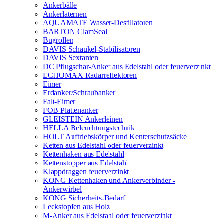
Ankerbälle
Ankerlaternen
AQUAMATE Wasser-Destillatoren
BARTON ClamSeal
Bugrollen
DAVIS Schaukel-Stabilisatoren
DAVIS Sextanten
DC Pflugschar-Anker aus Edelstahl oder feuerverzinkt
ECHOMAX Radarreflektoren
Eimer
Erdanker/Schraubanker
Falt-Eimer
FOB Plattenanker
GLEISTEIN Ankerleinen
HELLA Beleuchtungstechnik
HOLT Auftriebskörper und Kenterschutzsäcke
Ketten aus Edelstahl oder feuerverzinkt
Kettenhaken aus Edelstahl
Kettenstopper aus Edelstahl
Klappdraggen feuerverzinkt
KONG Kettenhaken und Ankerverbinder -
Ankerwirbel
KONG Sicherheits-Bedarf
Leckstopfen aus Holz
M-Anker aus Edelstahl oder feuerverzinkt