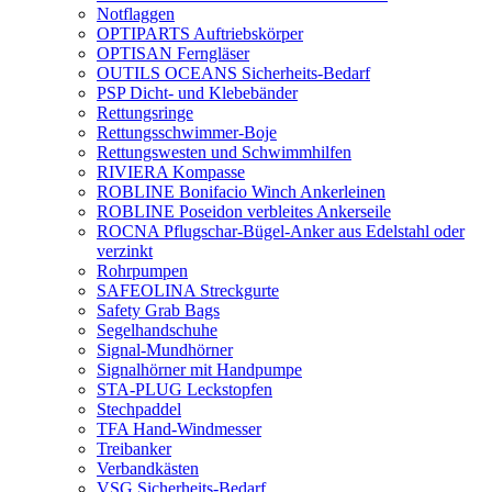
Notflaggen
OPTIPARTS Auftriebskörper
OPTISAN Ferngläser
OUTILS OCEANS Sicherheits-Bedarf
PSP Dicht- und Klebebänder
Rettungsringe
Rettungsschwimmer-Boje
Rettungswesten und Schwimmhilfen
RIVIERA Kompasse
ROBLINE Bonifacio Winch Ankerleinen
ROBLINE Poseidon verbleites Ankerseile
ROCNA Pflugschar-Bügel-Anker aus Edelstahl oder
verzinkt
Rohrpumpen
SAFEOLINA Streckgurte
Safety Grab Bags
Segelhandschuhe
Signal-Mundhörner
Signalhörner mit Handpumpe
STA-PLUG Leckstopfen
Stechpaddel
TFA Hand-Windmesser
Treibanker
Verbandkästen
VSG Sicherheits-Bedarf