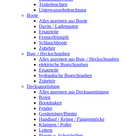
Trailerleuchten
Unterwasserbeleuchtung
Boote
Alles anzeigen aus Boote
Davits / Lademasten
Ersatzteile
Feststoffrümpfe
Schlauchboote
Zubehör
Bug- / Heckschrauben
Alles anzeigen aus Bug- / Heckschrauben
elektrische Bugschrauben
Ersatzteile
hydraulische Bugschrauben
Zubehör
Decksausrüstung
Alles anzeigen aus Decksausrüstung
Bojen
Bootshaken
Fender
Geräteträger/Bimini
Handlauf / Reling / Flaggenstöcke
Klampen / Poller
Leitern
Planen u. Schutzhüllen