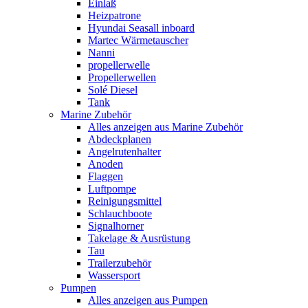
Einlaß
Heizpatrone
Hyundai Seasall inboard
Martec Wärmetauscher
Nanni
propellerwelle
Propellerwellen
Solé Diesel
Tank
Marine Zubehör
Alles anzeigen aus Marine Zubehör
Abdeckplanen
Angelrutenhalter
Anoden
Flaggen
Luftpompe
Reinigungsmittel
Schlauchboote
Signalhorner
Takelage & Ausrüstung
Tau
Trailerzubehör
Wassersport
Pumpen
Alles anzeigen aus Pumpen