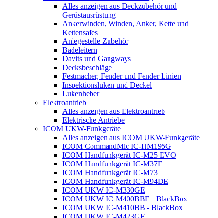
Alles anzeigen aus Deckzubehör und
Gerüstausrüstung
Ankerwinden, Winden, Anker, Kette und
Kettensafes
Anlegestelle Zubehör
Badeleitern
Davits und Gangways
Decksbeschläge
Festmacher, Fender und Fender Linien
Inspektionsluken und Deckel
Lukenheber
Elektroantrieb
Alles anzeigen aus Elektroantrieb
Elektrische Antriebe
ICOM UKW-Funkgeräte
Alles anzeigen aus ICOM UKW-Funkgeräte
ICOM CommandMic IC-HM195G
ICOM Handfunkgerät IC-M25 EVO
ICOM Handfunkgerät IC-M37E
ICOM Handfunkgerät IC-M73
ICOM Handfunkgerät IC-M94DE
ICOM UKW IC-M330GE
ICOM UKW IC-M400BBE - BlackBox
ICOM UKW IC-M410BB - BlackBox
ICOM UKW IC-M423GE