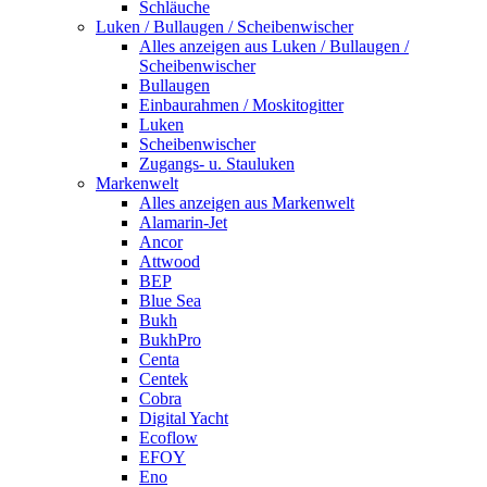
Schläuche
Luken / Bullaugen / Scheibenwischer
Alles anzeigen aus Luken / Bullaugen /
Scheibenwischer
Bullaugen
Einbaurahmen / Moskitogitter
Luken
Scheibenwischer
Zugangs- u. Stauluken
Markenwelt
Alles anzeigen aus Markenwelt
Alamarin-Jet
Ancor
Attwood
BEP
Blue Sea
Bukh
BukhPro
Centa
Centek
Cobra
Digital Yacht
Ecoflow
EFOY
Eno