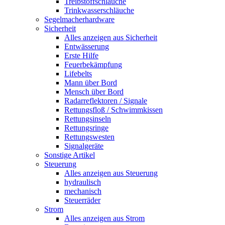
Treibstoffschläuche
Trinkwasserschläuche
Segelmacherhardware
Sicherheit
Alles anzeigen aus Sicherheit
Entwässerung
Erste Hilfe
Feuerbekämpfung
Lifebelts
Mann über Bord
Mensch über Bord
Radarreflektoren / Signale
Rettungsfloß / Schwimmkissen
Rettungsinseln
Rettungsringe
Rettungswesten
Signalgeräte
Sonstige Artikel
Steuerung
Alles anzeigen aus Steuerung
hydraulisch
mechanisch
Steuerräder
Strom
Alles anzeigen aus Strom