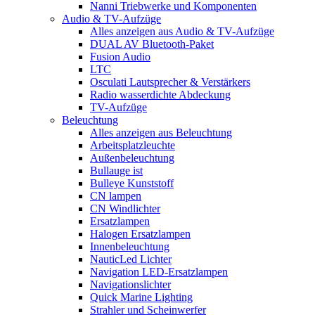
Nanni Triebwerke und Komponenten
Audio & TV-Aufzüge
Alles anzeigen aus Audio & TV-Aufzüge
DUAL AV Bluetooth-Paket
Fusion Audio
LTC
Osculati Lautsprecher & Verstärkers
Radio wasserdichte Abdeckung
TV-Aufzüge
Beleuchtung
Alles anzeigen aus Beleuchtung
Arbeitsplatzleuchte
Außenbeleuchtung
Bullauge ist
Bulleye Kunststoff
CN lampen
CN Windlichter
Ersatzlampen
Halogen Ersatzlampen
Innenbeleuchtung
NauticLed Lichter
Navigation LED-Ersatzlampen
Navigationslichter
Quick Marine Lighting
Strahler und Scheinwerfer