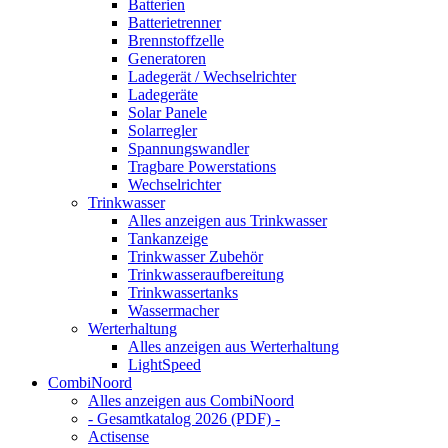
Batterien
Batterietrenner
Brennstoffzelle
Generatoren
Ladegerät / Wechselrichter
Ladegeräte
Solar Panele
Solarregler
Spannungswandler
Tragbare Powerstations
Wechselrichter
Trinkwasser
Alles anzeigen aus Trinkwasser
Tankanzeige
Trinkwasser Zubehör
Trinkwasseraufbereitung
Trinkwassertanks
Wassermacher
Werterhaltung
Alles anzeigen aus Werterhaltung
LightSpeed
CombiNoord
Alles anzeigen aus CombiNoord
- Gesamtkatalog 2026 (PDF) -
Actisense