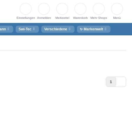
Einstellungen
Anmelden
Merkzettel
Warenkorb
Mehr Shops
Menü
ann
Swi-Tec
Verschiedene
✨ Markenwelt
1