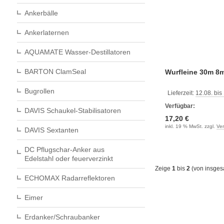
Ankerbälle
Ankerlaternen
AQUAMATE Wasser-Destillatoren
BARTON ClamSeal
Wurfleine 30m 
Bugrollen
Lieferzeit:
12.08. bis
Verfügbar:
DAVIS Schaukel-Stabilisatoren
17,20 €
inkl. 19 % MwSt. zzgl.
Ve
DAVIS Sextanten
DC Pflugschar-Anker aus
Edelstahl oder feuerverzinkt
Zeige
1
bis
2
(von insge
ECHOMAX Radarreflektoren
Eimer
Erdanker/Schraubanker