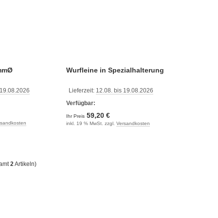
8mmØ
Wurfleine in Spezialhalterung
 19.08.2026
Lieferzeit:
12.08. bis 19.08.2026
Verfügbar:
59,20 €
Ihr Preis
rsandkosten
inkl. 19 % MwSt. zzgl.
Versandkosten
samt
2
Artikeln)