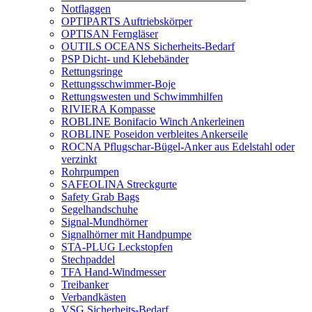
Notflaggen
OPTIPARTS Auftriebskörper
OPTISAN Ferngläser
OUTILS OCEANS Sicherheits-Bedarf
PSP Dicht- und Klebebänder
Rettungsringe
Rettungsschwimmer-Boje
Rettungswesten und Schwimmhilfen
RIVIERA Kompasse
ROBLINE Bonifacio Winch Ankerleinen
ROBLINE Poseidon verbleites Ankerseile
ROCNA Pflugschar-Bügel-Anker aus Edelstahl oder
verzinkt
Rohrpumpen
SAFEOLINA Streckgurte
Safety Grab Bags
Segelhandschuhe
Signal-Mundhörner
Signalhörner mit Handpumpe
STA-PLUG Leckstopfen
Stechpaddel
TFA Hand-Windmesser
Treibanker
Verbandkästen
VSG Sicherheits-Bedarf