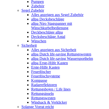
Pumpen
Zubehör
Segel Zubehör
Alles anzeigen aus Segel Zubehör
allpa Decksbeschläge
allpa Niro Stagspanner mit
Winschkurbelbedienung
Deckbeschläge allpa
Decksbeschläge Antal
Winschen
Sicherheit
Alles anzeigen aus Sicherheit
allpa Dutch life-saving Rettungswesten
allpa Dutch life-saving Wassersporthelm
allpa Erste-Hilfe Kasten
Erste-Hilfe Kasten
Feuerlöscher
Feuerlöschsysteme
Kompasse
Radarreflektoren
Rettungsbojen / Life lines
Rettungsinseln
Rettungswesten
Windsack & Verklicker
Solange Vorrat reicht