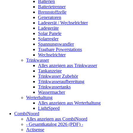
Batterien
Batterietrenner
Brennstoffzelle
Generatoren
Ladegerät / Wechselrichter
Ladegeräte
Solar Panele
Solarregler
Spannungswandler
Tragbare Powerstations
Wechselrichter
Trinkwasser
Alles anzeigen aus Trinkwasser
Tankanzeige
Trinkwasser Zubehör
Trinkwasseraufbereitung
Trinkwassertanks
Wassermacher
Werterhaltung
Alles anzeigen aus Werterhaltung
LightSpeed
CombiNoord
Alles anzeigen aus CombiNoord
- Gesamtkatalog 2026 (PDF) -
Actisense