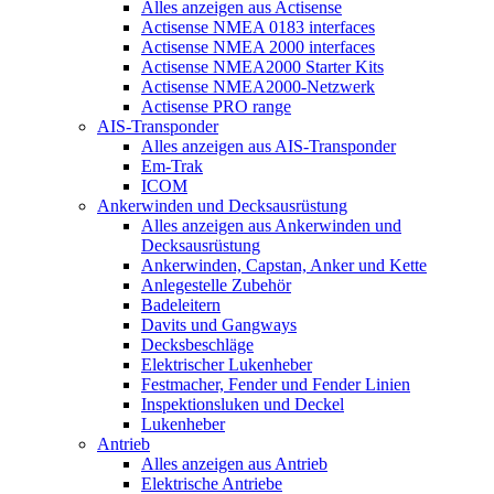
Alles anzeigen aus Actisense
Actisense NMEA 0183 interfaces
Actisense NMEA 2000 interfaces
Actisense NMEA2000 Starter Kits
Actisense NMEA2000-Netzwerk
Actisense PRO range
AIS-Transponder
Alles anzeigen aus AIS-Transponder
Em-Trak
ICOM
Ankerwinden und Decksausrüstung
Alles anzeigen aus Ankerwinden und
Decksausrüstung
Ankerwinden, Capstan, Anker und Kette
Anlegestelle Zubehör
Badeleitern
Davits und Gangways
Decksbeschläge
Elektrischer Lukenheber
Festmacher, Fender und Fender Linien
Inspektionsluken und Deckel
Lukenheber
Antrieb
Alles anzeigen aus Antrieb
Elektrische Antriebe