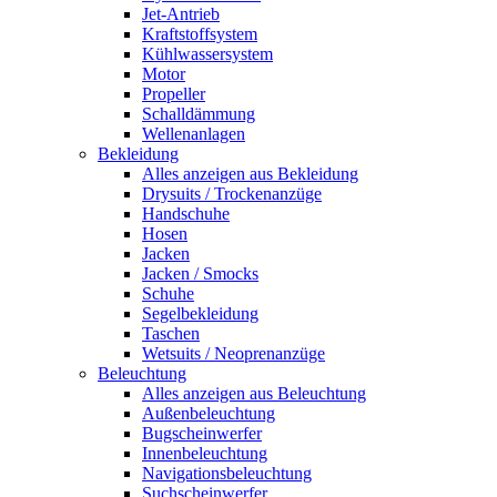
Jet-Antrieb
Kraftstoffsystem
Kühlwassersystem
Motor
Propeller
Schalldämmung
Wellenanlagen
Bekleidung
Alles anzeigen aus Bekleidung
Drysuits / Trockenanzüge
Handschuhe
Hosen
Jacken
Jacken / Smocks
Schuhe
Segelbekleidung
Taschen
Wetsuits / Neoprenanzüge
Beleuchtung
Alles anzeigen aus Beleuchtung
Außenbeleuchtung
Bugscheinwerfer
Innenbeleuchtung
Navigationsbeleuchtung
Suchscheinwerfer