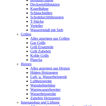
Borddurchlässe
Deckseinfüllstutzen
Kugelhähne
Schlauchtüllen
Schottdurchführungen
T-Stücke
Verteiler
Wassereinlaß mit Sieb
Grillen
Alles anzeigen aus Grillen
Gas Grills
Grill Ersatzteile
Grill Zubehör
Kohle Grills
Plancha
Heizen
Alles anzeigen aus Heizen
Hütten-Heizungen
Luft- u. Wasserheizgerät
Luftheizgeräte
Warmluftgebläse
Warmwasserbereiter
Wasserheizgeräte
Zubehör Heizungen
Innenausbau und Lüftung