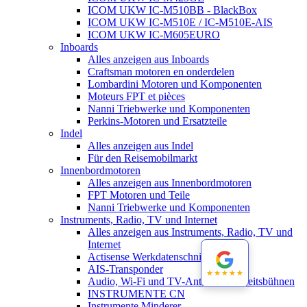
ICOM UKW IC-M510BB - BlackBox
ICOM UKW IC-M510E / IC-M510E-AIS
ICOM UKW IC-M605EURO
Inboards
Alles anzeigen aus Inboards
Craftsman motoren en onderdelen
Lombardini Motoren und Komponenten
Moteurs FPT et pièces
Nanni Triebwerke und Komponenten
Perkins-Motoren und Ersatzteile
Indel
Alles anzeigen aus Indel
Für den Reisemobilmarkt
Innenbordmotoren
Alles anzeigen aus Innenbordmotoren
FPT Motoren und Teile
Nanni Triebwerke und Komponenten
Instruments, Radio, TV und Internet
Alles anzeigen aus Instruments, Radio, TV und
Internet
Actisense Werkdatenschnitt
AIS-Transponder
★★★★★
★★★★★
Audio, Wi-Fi und TV-Antennen-Arbeitsbühnen
INSTRUMENTE CN
Instrumente Minderer