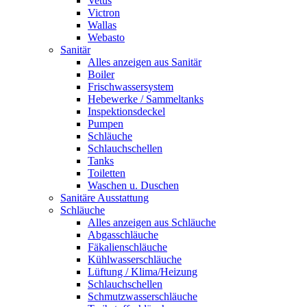
Vetus
Victron
Wallas
Webasto
Sanitär
Alles anzeigen aus Sanitär
Boiler
Frischwassersystem
Hebewerke / Sammeltanks
Inspektionsdeckel
Pumpen
Schläuche
Schlauchschellen
Tanks
Toiletten
Waschen u. Duschen
Sanitäre Ausstattung
Schläuche
Alles anzeigen aus Schläuche
Abgasschläuche
Fäkalienschläuche
Kühlwasserschläuche
Lüftung / Klima/Heizung
Schlauchschellen
Schmutzwasserschläuche