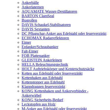
Ankerbälle
Ankerlaternen
AQUAMATE Wasser-Destillatoren
BARTON ClamSeal
Bugrollen
DAVIS Schaukel-Stabilisatoren
DAVIS Sextanten
DC Pflugschar-Anker aus Edelstahl oder feuerverzinkt
ECHOMAX Radarreflektoren
Eimer
Erdanker/Schraubanker
Falt-Eimer
FOB Plattenanker
GLEISTEIN Ankerleinen
HELLA Beleuchtungstechnik
HOLT Auftriebskörper und Kenterschutzsäcke
Ketten aus Edelstahl oder feuerverzinkt
Kettenhaken aus Edelstahl
Kettenstopper aus Edelstahl
Klappdraggen feuerverzinkt
KONG Kettenhaken und Ankerverbinder -
Ankerwirbel
KONG Sicherheits-Bedarf
Leckstopfen aus Holz
M-Anker aus Edelstahl oder feuerverzinkt