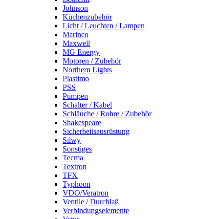
Johnson
Küchenzubehör
Licht / Leuchten / Lampen
Marinco
Maxwell
MG Energy
Motoren / Zubehör
Northern Lights
Plastimo
PSS
Pumpen
Schalter / Kabel
Schläuche / Rohre / Zubehör
Shakespeare
Sicherheitsausrüstung
Silwy
Sonstiges
Tecma
Textron
TFX
Typhoon
VDO/Veratron
Ventile / Durchlaß
Verbindungselemente