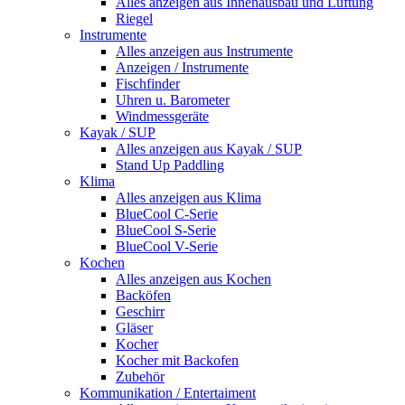
Alles anzeigen aus Innenausbau und Lüftung
Riegel
Instrumente
Alles anzeigen aus Instrumente
Anzeigen / Instrumente
Fischfinder
Uhren u. Barometer
Windmessgeräte
Kayak / SUP
Alles anzeigen aus Kayak / SUP
Stand Up Paddling
Klima
Alles anzeigen aus Klima
BlueCool C-Serie
BlueCool S-Serie
BlueCool V-Serie
Kochen
Alles anzeigen aus Kochen
Backöfen
Geschirr
Gläser
Kocher
Kocher mit Backofen
Zubehör
Kommunikation / Entertaiment