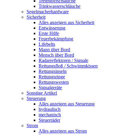
Treibstoffschläuche
Trinkwasserschläuche
Segelmacherhardware
Sicherheit
Alles anzeigen aus Sicherheit
Entwässerung
Erste Hilfe
Feuerbekämpfung
Lifebelts
Mann über Bord
Mensch über Bord
Radarreflektoren / Signale
Rettungsfloß / Schwimmkissen
Rettungsinseln
Rettungsringe
Rettungswesten
Signalgeräte
Sonstige Artikel
Steuerung
Alles anzeigen aus Steuerung
hydraulisch
mechanisch
Steuerräder
Strom
Alles anzeigen aus Strom