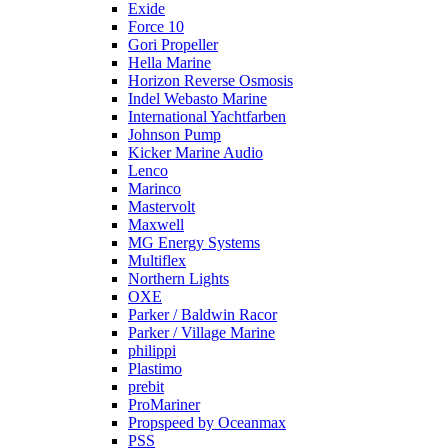
Exide
Force 10
Gori Propeller
Hella Marine
Horizon Reverse Osmosis
Indel Webasto Marine
International Yachtfarben
Johnson Pump
Kicker Marine Audio
Lenco
Marinco
Mastervolt
Maxwell
MG Energy Systems
Multiflex
Northern Lights
OXE
Parker / Baldwin Racor
Parker / Village Marine
philippi
Plastimo
prebit
ProMariner
Propspeed by Oceanmax
PSS