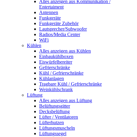
Alles anzeigen aus Kommunikation /
Entertaiment
Antennen
Funkgeräte
Funkgeräte Zubehör
Lautsprecher/Subwoofer
Radios/Media Center
WiFi
Kühlen
Alles anzeigen aus Kühlen
Einbaukühlboxen
Eiswürfelbereiter
Gefrierschränke
Kühl / Gefrierschränke
Kühlanlagen
Tragbare Kühl / Gefrierschränke
Weinkühlschrank
Lüftung
Alles anzeigen aus Lüftung
Belüftungsgitter
Decksbelüftung
Lüfter / Ventilatoren
Lüfterhutzen
Lüftungsmuscheln
Lüftungssegel