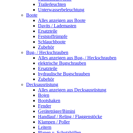
Trailerleuchten
Unterwasserbeleuchtung
Boote
Alles anzeigen aus Boote
Davits / Lademasten
Ersatzteile
Feststoffrümpfe
Schlauchboote
Zubehör
Bug- / Heckschrauben
Alles anzeigen aus Bug- / Heckschrauben
elektrische Bugschrauben
Ersatzteile
hydraulische Bugschrauben
Zubehör
Decksausrüstung
Alles anzeigen aus Decksausrüstung
Bojen
Bootshaken
Fender
Geräteträger/Bimini
Handlauf / Reling / Flaggenstöcke
Klampen / Poller
Leitern
Planen u. Schutzhüllen