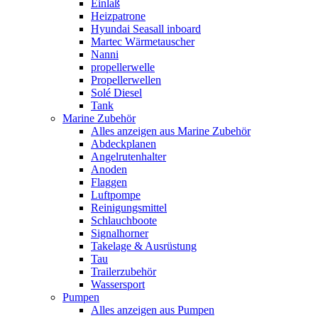
Einlaß
Heizpatrone
Hyundai Seasall inboard
Martec Wärmetauscher
Nanni
propellerwelle
Propellerwellen
Solé Diesel
Tank
Marine Zubehör
Alles anzeigen aus Marine Zubehör
Abdeckplanen
Angelrutenhalter
Anoden
Flaggen
Luftpompe
Reinigungsmittel
Schlauchboote
Signalhorner
Takelage & Ausrüstung
Tau
Trailerzubehör
Wassersport
Pumpen
Alles anzeigen aus Pumpen