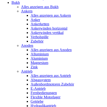
Bukh
Alles anzeigen aus Bukh
Ankern
Alles anzeigen aus Ankern
Anker
Ankerketten
Ankerwinden horizontal
Ankerwinden vertikal
Verholspille
Zubehör
Anoden
Alles anzeigen aus Anoden
Alluminium
Aluminium
Magnesium
Zink
Antrieb
Alles anzeigen aus Antrieb
Abgassystem
Außenbordmotoren Zubehör
E-Antrieb
Fernbedienungen
Flexible Motorlager
Getriebe
Hydraulikantrieb