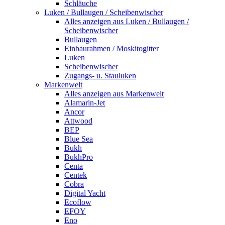
Schläuche
Luken / Bullaugen / Scheibenwischer
Alles anzeigen aus Luken / Bullaugen /
Scheibenwischer
Bullaugen
Einbaurahmen / Moskitogitter
Luken
Scheibenwischer
Zugangs- u. Stauluken
Markenwelt
Alles anzeigen aus Markenwelt
Alamarin-Jet
Ancor
Attwood
BEP
Blue Sea
Bukh
BukhPro
Centa
Centek
Cobra
Digital Yacht
Ecoflow
EFOY
Eno