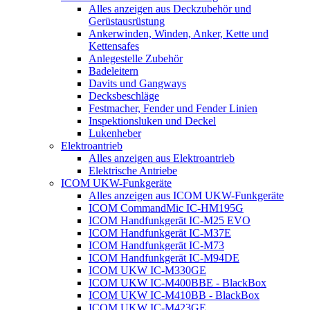
Alles anzeigen aus Deckzubehör und
Gerüstausrüstung
Ankerwinden, Winden, Anker, Kette und
Kettensafes
Anlegestelle Zubehör
Badeleitern
Davits und Gangways
Decksbeschläge
Festmacher, Fender und Fender Linien
Inspektionsluken und Deckel
Lukenheber
Elektroantrieb
Alles anzeigen aus Elektroantrieb
Elektrische Antriebe
ICOM UKW-Funkgeräte
Alles anzeigen aus ICOM UKW-Funkgeräte
ICOM CommandMic IC-HM195G
ICOM Handfunkgerät IC-M25 EVO
ICOM Handfunkgerät IC-M37E
ICOM Handfunkgerät IC-M73
ICOM Handfunkgerät IC-M94DE
ICOM UKW IC-M330GE
ICOM UKW IC-M400BBE - BlackBox
ICOM UKW IC-M410BB - BlackBox
ICOM UKW IC-M423GE