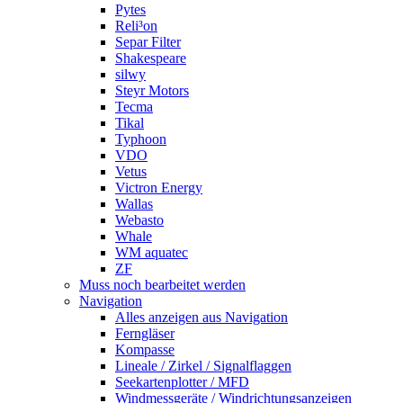
Pytes
Reli³on
Separ Filter
Shakespeare
silwy
Steyr Motors
Tecma
Tikal
Typhoon
VDO
Vetus
Victron Energy
Wallas
Webasto
Whale
WM aquatec
ZF
Muss noch bearbeitet werden
Navigation
Alles anzeigen aus Navigation
Ferngläser
Kompasse
Lineale / Zirkel / Signalflaggen
Seekartenplotter / MFD
Windmessgeräte / Windrichtungsanzeigen