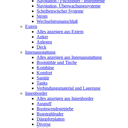
Navigation / Fischfinder / Instrumente
Navigation, Überwachungssysteme
Scheibenwischer Systeme
Strom
Wechselstromanschluß
Extern
Alles anzeigen aus Extern
Anker
Anlegen
Deck
Innenausstattung
Alles anzeigen aus Innenausstattung
Bootstühle und Tische
Kombüse
Komfort
Sanitär
Tanks
Verbindungsmaterial und Lagerung
Innenborder
Alles anzeigen aus Innenborder
Auspuff
Bootswendegetriebe
Bugstrahlruder
Dämpferplatten
Diverse