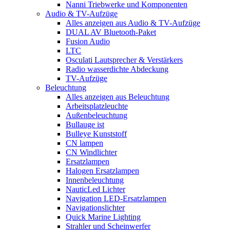
Nanni Triebwerke und Komponenten
Audio & TV-Aufzüge
Alles anzeigen aus Audio & TV-Aufzüge
DUAL AV Bluetooth-Paket
Fusion Audio
LTC
Osculati Lautsprecher & Verstärkers
Radio wasserdichte Abdeckung
TV-Aufzüge
Beleuchtung
Alles anzeigen aus Beleuchtung
Arbeitsplatzleuchte
Außenbeleuchtung
Bullauge ist
Bulleye Kunststoff
CN lampen
CN Windlichter
Ersatzlampen
Halogen Ersatzlampen
Innenbeleuchtung
NauticLed Lichter
Navigation LED-Ersatzlampen
Navigationslichter
Quick Marine Lighting
Strahler und Scheinwerfer