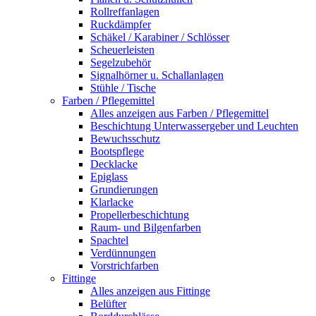
Rollreffanlagen
Ruckdämpfer
Schäkel / Karabiner / Schlösser
Scheuerleisten
Segelzubehör
Signalhörner u. Schallanlagen
Stühle / Tische
Farben / Pflegemittel
Alles anzeigen aus Farben / Pflegemittel
Beschichtung Unterwassergeber und Leuchten
Bewuchsschutz
Bootspflege
Decklacke
Epiglass
Grundierungen
Klarlacke
Propellerbeschichtung
Raum- und Bilgenfarben
Spachtel
Verdünnungen
Vorstrichfarben
Fittinge
Alles anzeigen aus Fittinge
Belüfter