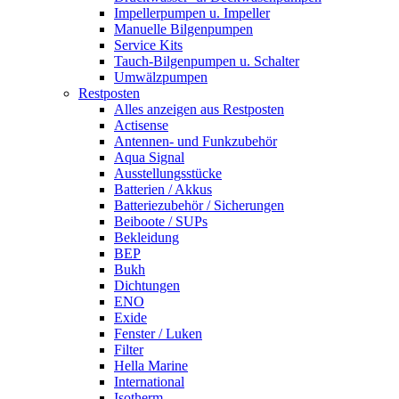
Impellerpumpen u. Impeller
Manuelle Bilgenpumpen
Service Kits
Tauch-Bilgenpumpen u. Schalter
Umwälzpumpen
Restposten
Alles anzeigen aus Restposten
Actisense
Antennen- und Funkzubehör
Aqua Signal
Ausstellungsstücke
Batterien / Akkus
Batteriezubehör / Sicherungen
Beiboote / SUPs
Bekleidung
BEP
Bukh
Dichtungen
ENO
Exide
Fenster / Luken
Filter
Hella Marine
International
Isotherm