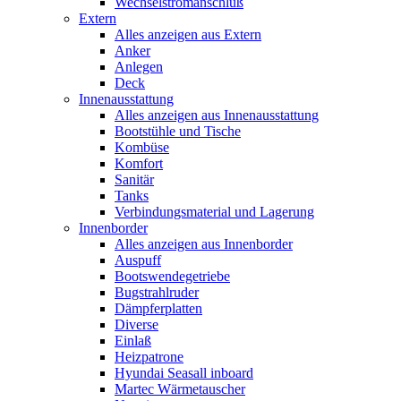
Wechselstromanschluß
Extern
Alles anzeigen aus Extern
Anker
Anlegen
Deck
Innenausstattung
Alles anzeigen aus Innenausstattung
Bootstühle und Tische
Kombüse
Komfort
Sanitär
Tanks
Verbindungsmaterial und Lagerung
Innenborder
Alles anzeigen aus Innenborder
Auspuff
Bootswendegetriebe
Bugstrahlruder
Dämpferplatten
Diverse
Einlaß
Heizpatrone
Hyundai Seasall inboard
Martec Wärmetauscher