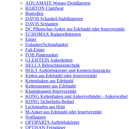
AQUAMATE Wasser-Destillatoren
BARTON ClamSeal
Bugrollen
DAVIS Schaukel-Stabilisatoren
DAVIS Sextanten
DC Pflugschar-Anker aus Edelstahl oder feuerverzinkt
ECHOMAX Radarreflektoren
Eimer
Erdanker/Schraubanker
Falt-Eimer
FOB Plattenanker
GLEISTEIN Ankerleinen
HELLA Beleuchtungstechnik
HOLT Auftriebskörper und Kenterschutzsäcke
Ketten aus Edelstahl oder feuerverzinkt
Kettenhaken aus Edelstahl
Kettenstopper aus Edelstahl
Klappdraggen feuerverzinkt
KONG Kettenhaken und Ankerverbinder - Ankerwirbel
KONG Sicherheits-Bedarf
Leckstopfen aus Holz
M-Anker aus Edelstahl oder feuerverzinkt
Notflaggen
OPTIPARTS Auftriebskörper
OPTISAN Ferngläser