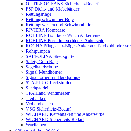
OUTILS OCEANS Sicherheits-Bedarf
PSP Dicht- und Klebebänder
Rettungsringe
Rettungsschwimmer-Boje
Rettungswesten und Schwimmhilfen
RIVIERA Kompasse
ROBLINE Bonifacio Winch Ankerleinen
ROBLINE Poseidon verbleites Ankerseile
ROCNA Pflugschar-Bügel-Anker aus Edelstahl oder ver
Rohrpumpen
SAFEOLINA Streckgurte
Safety Grab Bags
Segelhandschuhe
Signal-Mundhörner
Signalhörner mit Handpumpe
STA-PLUG Leckstopfen
Stechpaddel
TFA Hand-Windmesser
Treibanker
Verbandkästen
VSG Sicherheits-Bedarf
WICHARD Kettenhaken und Ankerwirbel
WICHARD Sicherheits-Bedarf
Wurfleinen
⚡ Victron Sale – 20 % ⚡