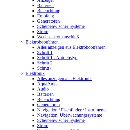
Anzeiger
Batterien
Beleuchtung
Empfang
Generatoren
Scheibenwischer Systeme
Strom
Wechselstromanschluß
Elektrobootfahren
Alles anzeigen aus Elektrobootfahren
Schritt 1
Schritt 1 - Antriebstyp
Schritt 2
Schritt 4
Elektronik
Alles anzeigen aus Elektronik
AquaAmp
Audio
Batterien
Beleuchtung
Generatoren
Navigation / Fischfinder / Instrumente
Navigation, Überwachungssysteme
Scheibenwischer Systeme
Strom