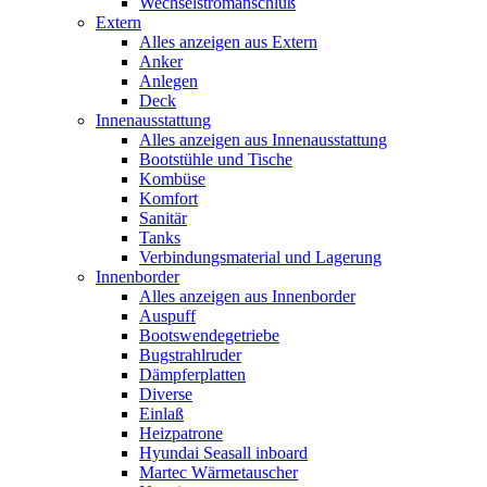
Wechselstromanschluß
Extern
Alles anzeigen aus Extern
Anker
Anlegen
Deck
Innenausstattung
Alles anzeigen aus Innenausstattung
Bootstühle und Tische
Kombüse
Komfort
Sanitär
Tanks
Verbindungsmaterial und Lagerung
Innenborder
Alles anzeigen aus Innenborder
Auspuff
Bootswendegetriebe
Bugstrahlruder
Dämpferplatten
Diverse
Einlaß
Heizpatrone
Hyundai Seasall inboard
Martec Wärmetauscher