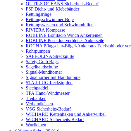
OUTILS OCEANS Sicherheits-Bedarf
PSP Dicht- und Klebebänder
Rettungsringe
Rettungsschwimmer-Boje
Rettungswesten und Schwimmhilfen
RIVIERA Kompasse
ROBLINE Bonifacio Winch Ankerleinen
ROBLINE Poseidon verbleites Ankerseile
ROCNA Pflugschar-Bügel-Anker aus Edelstahl oder ver
Rohrpumpen
SAFEOLINA Streckgurte
Safety Grab Bags
Segelhandschuhe
Signal-Mundhörner
Signalhörner mit Handpumpe
STA-PLUG Leckstopfen
Stechpaddel
TFA Hand-Windmesser
Treibanker
Verbandkästen
VSG Sicherheits-Bedarf
WICHARD Kettenhaken und Ankerwirbel
WICHARD Sicherheits-Bedarf
Wurfleinen
⚡ Victron Sale – 20 % ⚡