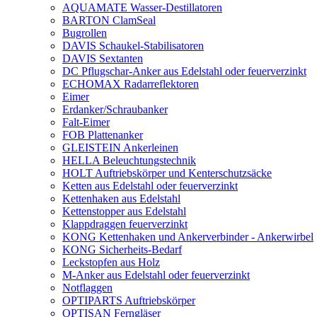
AQUAMATE Wasser-Destillatoren
BARTON ClamSeal
Bugrollen
DAVIS Schaukel-Stabilisatoren
DAVIS Sextanten
DC Pflugschar-Anker aus Edelstahl oder feuerverzinkt
ECHOMAX Radarreflektoren
Eimer
Erdanker/Schraubanker
Falt-Eimer
FOB Plattenanker
GLEISTEIN Ankerleinen
HELLA Beleuchtungstechnik
HOLT Auftriebskörper und Kenterschutzsäcke
Ketten aus Edelstahl oder feuerverzinkt
Kettenhaken aus Edelstahl
Kettenstopper aus Edelstahl
Klappdraggen feuerverzinkt
KONG Kettenhaken und Ankerverbinder - Ankerwirbel
KONG Sicherheits-Bedarf
Leckstopfen aus Holz
M-Anker aus Edelstahl oder feuerverzinkt
Notflaggen
OPTIPARTS Auftriebskörper
OPTISAN Ferngläser