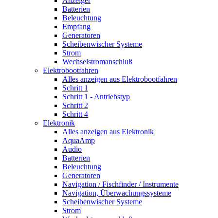
Anzeiger
Batterien
Beleuchtung
Empfang
Generatoren
Scheibenwischer Systeme
Strom
Wechselstromanschluß
Elektrobootfahren
Alles anzeigen aus Elektrobootfahren
Schritt 1
Schritt 1 - Antriebstyp
Schritt 2
Schritt 4
Elektronik
Alles anzeigen aus Elektronik
AquaAmp
Audio
Batterien
Beleuchtung
Generatoren
Navigation / Fischfinder / Instrumente
Navigation, Überwachungssysteme
Scheibenwischer Systeme
Strom