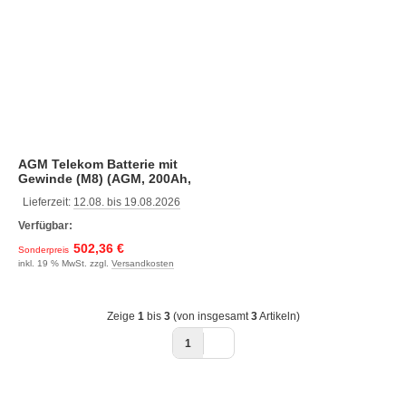
AGM Telekom Batterie mit
Gewinde (M8) (AGM, 200Ah,
546 x 125 x 323, 59)
Lieferzeit:
12.08. bis 19.08.2026
Verfügbar:
502,36 €
Sonderpreis
inkl. 19 % MwSt. zzgl.
Versandkosten
Zeige
1
bis
3
(von insgesamt
3
Artikeln)
1