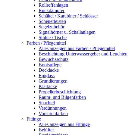
Rollreffanlagen
Ruckdämpfer
Schäkel / Karabiner / Schlösser
Scheuerleisten
Segelzubehör
Signalhörner u. Schallanlagen
Stühle / Tische
Farben / Pflegemittel
Alles anzeigen aus Farben / Pflegemittel
Beschichtung Unterwassergeber und Leuchten
Bewuchsschutz
Bootspflege
Decklacke
Epiglass
Grundierungen
Klarlacke
Propellerbeschichtung
Raum- und Bilgenfarben
Spachtel
Verdünnungen
Vorstrichfarben
Fittinge
Alles anzeigen aus Fittinge
Belüfter