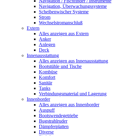
Navigation / Fischfinder / Instrumente
Navigation, Überwachungssysteme
Scheibenwischer Systeme
Strom
Wechselstromanschluß
Extern
Alles anzeigen aus Extern
Anker
Anlegen
Deck
Innenausstattung
Alles anzeigen aus Innenausstattung
Bootstühle und Tische
Kombüse
Komfort
Sanitär
Tanks
Verbindungsmaterial und Lagerung
Innenborder
Alles anzeigen aus Innenborder
Auspuff
Bootswendegetriebe
Bugstrahlruder
Dämpferplatten
Diverse