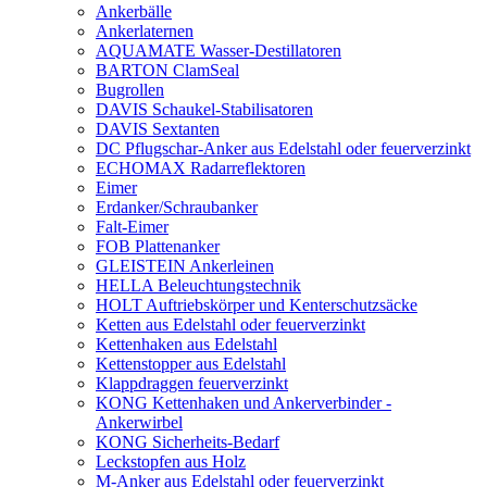
Ankerbälle
Ankerlaternen
AQUAMATE Wasser-Destillatoren
BARTON ClamSeal
Bugrollen
DAVIS Schaukel-Stabilisatoren
DAVIS Sextanten
DC Pflugschar-Anker aus Edelstahl oder feuerverzinkt
ECHOMAX Radarreflektoren
Eimer
Erdanker/Schraubanker
Falt-Eimer
FOB Plattenanker
GLEISTEIN Ankerleinen
HELLA Beleuchtungstechnik
HOLT Auftriebskörper und Kenterschutzsäcke
Ketten aus Edelstahl oder feuerverzinkt
Kettenhaken aus Edelstahl
Kettenstopper aus Edelstahl
Klappdraggen feuerverzinkt
KONG Kettenhaken und Ankerverbinder -
Ankerwirbel
KONG Sicherheits-Bedarf
Leckstopfen aus Holz
M-Anker aus Edelstahl oder feuerverzinkt