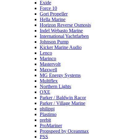
Exide
Force 10
Gori Propeller
Hella Marine
Horizon Reverse Osmosis
Indel Webasto Marine
International Yachtfarben
Johnson Pump
Kicker Marine Audio
Lenco
Marinco
Mastervolt
Maxwell
MG Energy Systems
Multiflex
Northern Lights
OXE
Parker / Baldwin Racor
Parker / Village Marine
philippi
Plastimo
prebit
ProMariner
Propspeed by Oceanmax
PSS