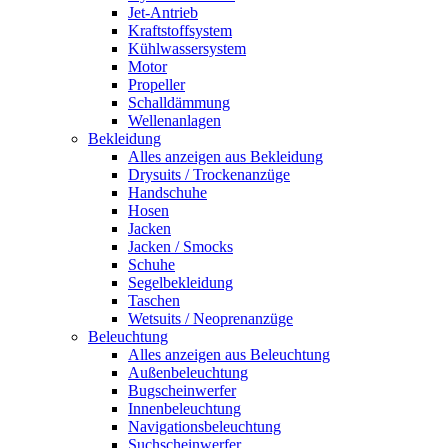
Jet-Antrieb
Kraftstoffsystem
Kühlwassersystem
Motor
Propeller
Schalldämmung
Wellenanlagen
Bekleidung
Alles anzeigen aus Bekleidung
Drysuits / Trockenanzüge
Handschuhe
Hosen
Jacken
Jacken / Smocks
Schuhe
Segelbekleidung
Taschen
Wetsuits / Neoprenanzüge
Beleuchtung
Alles anzeigen aus Beleuchtung
Außenbeleuchtung
Bugscheinwerfer
Innenbeleuchtung
Navigationsbeleuchtung
Suchscheinwerfer