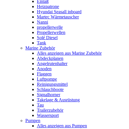
Einlaß
Heizpatrone
Hyundai Seasall inboard
Martec Wärmetauscher
Nanni
propellerwelle
Propellerwellen
Solé Diesel
Tank
Marine Zubehör
Alles anzeigen aus Marine Zubehör
Abdeckplanen
Angelrutenhalter
Anoden
Flaggen
Luftpompe
Reinigungsmittel
Schlauchboote
Signalhorner
Takelage & Ausrüstung
Tau
Trailerzubehör
Wassersport
Pumpen
Alles anzeigen aus Pumpen