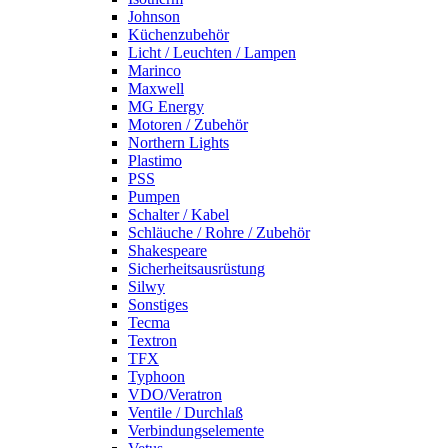
Johnson
Küchenzubehör
Licht / Leuchten / Lampen
Marinco
Maxwell
MG Energy
Motoren / Zubehör
Northern Lights
Plastimo
PSS
Pumpen
Schalter / Kabel
Schläuche / Rohre / Zubehör
Shakespeare
Sicherheitsausrüstung
Silwy
Sonstiges
Tecma
Textron
TFX
Typhoon
VDO/Veratron
Ventile / Durchlaß
Verbindungselemente