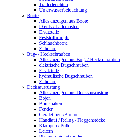
Trailerleuchten
Unterwasserbeleuchtung
Boote
Alles anzeigen aus Boote
Davits / Lademasten
Ersatzteile
Feststoffrümpfe
Schlauchboote
Zubehör
Bug- / Heckschrauben
Alles anzeigen aus Bug- / Heckschrauben
elektrische Bugschrauben
Ersatzteile
hydraulische Bugschrauben
Zubehör
Decksausrüstung
Alles anzeigen aus Decksausrüstung
Bojen
Bootshaken
Fender
Geräteträger/Bimini
Handlauf / Reling / Flaggenstöcke
Klampen / Poller
Leitern
Planen u. Schutzhüllen