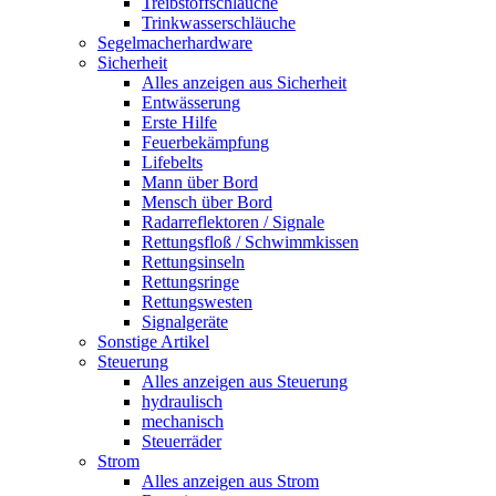
Treibstoffschläuche
Trinkwasserschläuche
Segelmacherhardware
Sicherheit
Alles anzeigen aus Sicherheit
Entwässerung
Erste Hilfe
Feuerbekämpfung
Lifebelts
Mann über Bord
Mensch über Bord
Radarreflektoren / Signale
Rettungsfloß / Schwimmkissen
Rettungsinseln
Rettungsringe
Rettungswesten
Signalgeräte
Sonstige Artikel
Steuerung
Alles anzeigen aus Steuerung
hydraulisch
mechanisch
Steuerräder
Strom
Alles anzeigen aus Strom