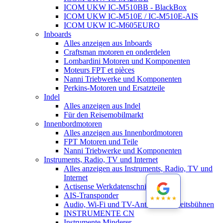
ICOM UKW IC-M510BB - BlackBox
ICOM UKW IC-M510E / IC-M510E-AIS
ICOM UKW IC-M605EURO
Inboards
Alles anzeigen aus Inboards
Craftsman motoren en onderdelen
Lombardini Motoren und Komponenten
Moteurs FPT et pièces
Nanni Triebwerke und Komponenten
Perkins-Motoren und Ersatzteile
Indel
Alles anzeigen aus Indel
Für den Reisemobilmarkt
Innenbordmotoren
Alles anzeigen aus Innenbordmotoren
FPT Motoren und Teile
Nanni Triebwerke und Komponenten
Instruments, Radio, TV und Internet
Alles anzeigen aus Instruments, Radio, TV und
Internet
Actisense Werkdatenschnitt
AIS-Transponder
★★★★★
★★★★★
Audio, Wi-Fi und TV-Antennen-Arbeitsbühnen
INSTRUMENTE CN
Instrumente Minderer