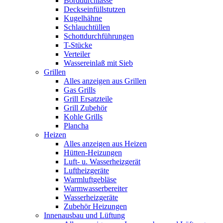
Borddurchlässe
Deckseinfüllstutzen
Kugelhähne
Schlauchtüllen
Schottdurchführungen
T-Stücke
Verteiler
Wassereinlaß mit Sieb
Grillen
Alles anzeigen aus Grillen
Gas Grills
Grill Ersatzteile
Grill Zubehör
Kohle Grills
Plancha
Heizen
Alles anzeigen aus Heizen
Hütten-Heizungen
Luft- u. Wasserheizgerät
Luftheizgeräte
Warmluftgebläse
Warmwasserbereiter
Wasserheizgeräte
Zubehör Heizungen
Innenausbau und Lüftung