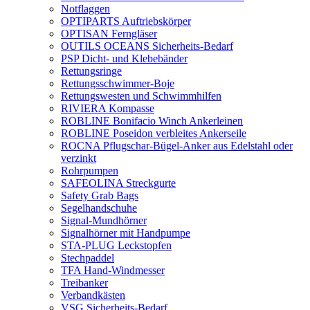
Notflaggen
OPTIPARTS Auftriebskörper
OPTISAN Ferngläser
OUTILS OCEANS Sicherheits-Bedarf
PSP Dicht- und Klebebänder
Rettungsringe
Rettungsschwimmer-Boje
Rettungswesten und Schwimmhilfen
RIVIERA Kompasse
ROBLINE Bonifacio Winch Ankerleinen
ROBLINE Poseidon verbleites Ankerseile
ROCNA Pflugschar-Bügel-Anker aus Edelstahl oder
verzinkt
Rohrpumpen
SAFEOLINA Streckgurte
Safety Grab Bags
Segelhandschuhe
Signal-Mundhörner
Signalhörner mit Handpumpe
STA-PLUG Leckstopfen
Stechpaddel
TFA Hand-Windmesser
Treibanker
Verbandkästen
VSG Sicherheits-Bedarf