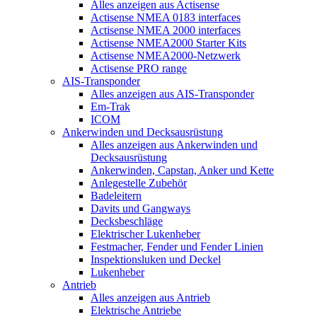
Alles anzeigen aus Actisense
Actisense NMEA 0183 interfaces
Actisense NMEA 2000 interfaces
Actisense NMEA2000 Starter Kits
Actisense NMEA2000-Netzwerk
Actisense PRO range
AIS-Transponder
Alles anzeigen aus AIS-Transponder
Em-Trak
ICOM
Ankerwinden und Decksausrüstung
Alles anzeigen aus Ankerwinden und
Decksausrüstung
Ankerwinden, Capstan, Anker und Kette
Anlegestelle Zubehör
Badeleitern
Davits und Gangways
Decksbeschläge
Elektrischer Lukenheber
Festmacher, Fender und Fender Linien
Inspektionsluken und Deckel
Lukenheber
Antrieb
Alles anzeigen aus Antrieb
Elektrische Antriebe