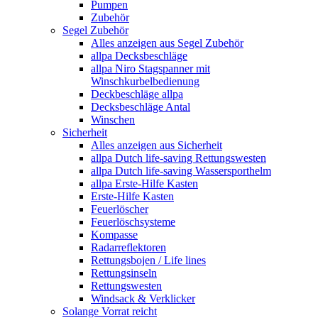
Pumpen
Zubehör
Segel Zubehör
Alles anzeigen aus Segel Zubehör
allpa Decksbeschläge
allpa Niro Stagspanner mit
Winschkurbelbedienung
Deckbeschläge allpa
Decksbeschläge Antal
Winschen
Sicherheit
Alles anzeigen aus Sicherheit
allpa Dutch life-saving Rettungswesten
allpa Dutch life-saving Wassersporthelm
allpa Erste-Hilfe Kasten
Erste-Hilfe Kasten
Feuerlöscher
Feuerlöschsysteme
Kompasse
Radarreflektoren
Rettungsbojen / Life lines
Rettungsinseln
Rettungswesten
Windsack & Verklicker
Solange Vorrat reicht