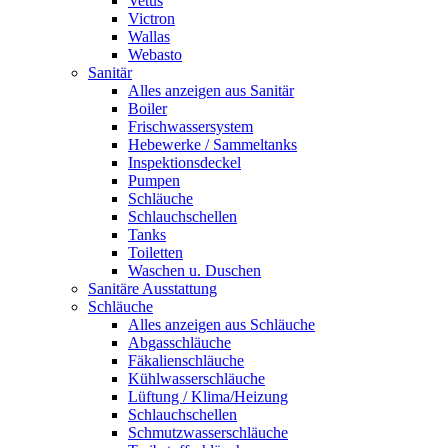
Vetus
Victron
Wallas
Webasto
Sanitär
Alles anzeigen aus Sanitär
Boiler
Frischwassersystem
Hebewerke / Sammeltanks
Inspektionsdeckel
Pumpen
Schläuche
Schlauchschellen
Tanks
Toiletten
Waschen u. Duschen
Sanitäre Ausstattung
Schläuche
Alles anzeigen aus Schläuche
Abgasschläuche
Fäkalienschläuche
Kühlwasserschläuche
Lüftung / Klima/Heizung
Schlauchschellen
Schmutzwasserschläuche