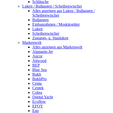
Schläuche
Luken / Bullaugen / Scheibenwischer
Alles anzeigen aus Luken / Bullaugen /
Scheibenwischer
Bullaugen
Einbaurahmen / Moskitogitter
Luken
Scheibenwischer
Zugangs- u. Stauluken
Markenwelt
Alles anzeigen aus Markenwelt
Alamarin-Jet
Ancor
Attwood
BEP
Blue Sea
Bukh
BukhPro
Centa
Centek
Cobra
Digital Yacht
Ecoflow
EFOY
Eno