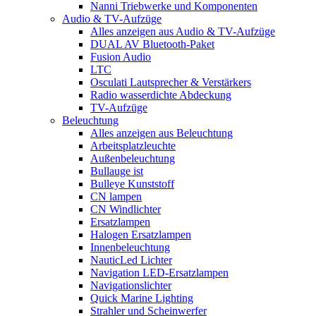
Nanni Triebwerke und Komponenten
Audio & TV-Aufzüge
Alles anzeigen aus Audio & TV-Aufzüge
DUAL AV Bluetooth-Paket
Fusion Audio
LTC
Osculati Lautsprecher & Verstärkers
Radio wasserdichte Abdeckung
TV-Aufzüge
Beleuchtung
Alles anzeigen aus Beleuchtung
Arbeitsplatzleuchte
Außenbeleuchtung
Bullauge ist
Bulleye Kunststoff
CN lampen
CN Windlichter
Ersatzlampen
Halogen Ersatzlampen
Innenbeleuchtung
NauticLed Lichter
Navigation LED-Ersatzlampen
Navigationslichter
Quick Marine Lighting
Strahler und Scheinwerfer