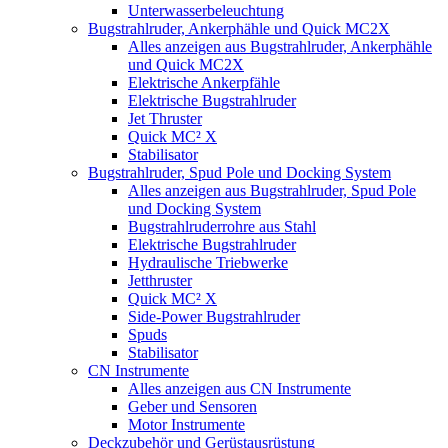
Unterwasserbeleuchtung
Bugstrahlruder, Ankerphähle und Quick MC2X
Alles anzeigen aus Bugstrahlruder, Ankerphähle
und Quick MC2X
Elektrische Ankerpfähle
Elektrische Bugstrahlruder
Jet Thruster
Quick MC² X
Stabilisator
Bugstrahlruder, Spud Pole und Docking System
Alles anzeigen aus Bugstrahlruder, Spud Pole
und Docking System
Bugstrahlruderrohre aus Stahl
Elektrische Bugstrahlruder
Hydraulische Triebwerke
Jetthruster
Quick MC² X
Side-Power Bugstrahlruder
Spuds
Stabilisator
CN Instrumente
Alles anzeigen aus CN Instrumente
Geber und Sensoren
Motor Instrumente
Deckzubehör und Gerüstausrüstung