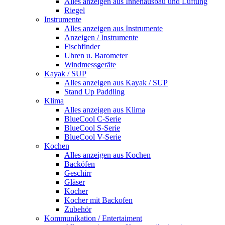
Alles anzeigen aus Innenausbau und Lüftung
Riegel
Instrumente
Alles anzeigen aus Instrumente
Anzeigen / Instrumente
Fischfinder
Uhren u. Barometer
Windmessgeräte
Kayak / SUP
Alles anzeigen aus Kayak / SUP
Stand Up Paddling
Klima
Alles anzeigen aus Klima
BlueCool C-Serie
BlueCool S-Serie
BlueCool V-Serie
Kochen
Alles anzeigen aus Kochen
Backöfen
Geschirr
Gläser
Kocher
Kocher mit Backofen
Zubehör
Kommunikation / Entertaiment