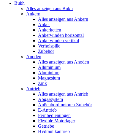
Bukh
Alles anzeigen aus Bukh
Ankern
Alles anzeigen aus Ankern
Anker
Ankerketten
Ankerwinden horizontal
Ankerwinden vertikal
Verholspille
Zubehör
Anoden
Alles anzeigen aus Anoden
Alluminium
Aluminium
Magnesium
Zink
Antrieb
Alles anzeigen aus Antrieb
Abgassystem
Außenbordmotoren Zubehör
E-Antrieb
Fernbedienungen
Flexible Motorlager
Getriebe
Hydraulikantrieb