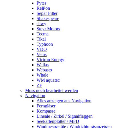
Pytes
Reli³on
Separ Filter
Shakespeare
silwy
Steyr Motors
Tecma
Tikal
Typhoon
VDO
Vetus
Victron Energy
Wallas
Webasto
Whale
WM aquatec
ZF
Muss noch bearbeitet werden
Navigation
Alles anzeigen aus Navigation
Ferngläser
Kompasse
Lineale / Zirkel / Signalflaggen
Seekartenplotter / MFD
Windmessgeräte / Windrichtungsanzeigen