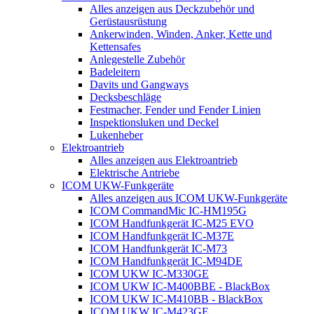
Alles anzeigen aus Deckzubehör und
Gerüstausrüstung
Ankerwinden, Winden, Anker, Kette und
Kettensafes
Anlegestelle Zubehör
Badeleitern
Davits und Gangways
Decksbeschläge
Festmacher, Fender und Fender Linien
Inspektionsluken und Deckel
Lukenheber
Elektroantrieb
Alles anzeigen aus Elektroantrieb
Elektrische Antriebe
ICOM UKW-Funkgeräte
Alles anzeigen aus ICOM UKW-Funkgeräte
ICOM CommandMic IC-HM195G
ICOM Handfunkgerät IC-M25 EVO
ICOM Handfunkgerät IC-M37E
ICOM Handfunkgerät IC-M73
ICOM Handfunkgerät IC-M94DE
ICOM UKW IC-M330GE
ICOM UKW IC-M400BBE - BlackBox
ICOM UKW IC-M410BB - BlackBox
ICOM UKW IC-M423GE