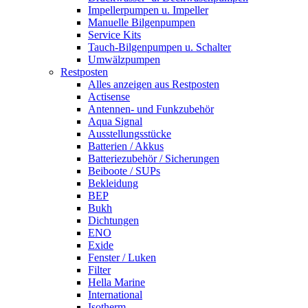
Impellerpumpen u. Impeller
Manuelle Bilgenpumpen
Service Kits
Tauch-Bilgenpumpen u. Schalter
Umwälzpumpen
Restposten
Alles anzeigen aus Restposten
Actisense
Antennen- und Funkzubehör
Aqua Signal
Ausstellungsstücke
Batterien / Akkus
Batteriezubehör / Sicherungen
Beiboote / SUPs
Bekleidung
BEP
Bukh
Dichtungen
ENO
Exide
Fenster / Luken
Filter
Hella Marine
International
Isotherm