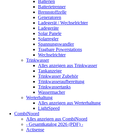
Batterien
Batterietrenner
Brennstoffzelle
Generatoren
Ladegerät / Wechselrichter
Ladegeräte
Solar Panele
Solarregler
Spannungswandler
Tragbare Powerstations
Wechselrichter
Trinkwasser
Alles anzeigen aus Trinkwasser
Tankanzeige
Trinkwasser Zubehör
Trinkwasseraufbereitung
Trinkwassertanks
Wassermacher
Werterhaltung
Alles anzeigen aus Werterhaltung
LightSpeed
CombiNoord
Alles anzeigen aus CombiNoord
- Gesamtkatalog 2026 (PDF) -
Actisense