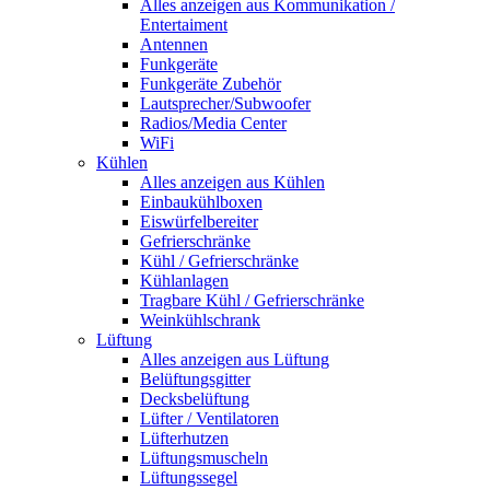
Alles anzeigen aus Kommunikation /
Entertaiment
Antennen
Funkgeräte
Funkgeräte Zubehör
Lautsprecher/Subwoofer
Radios/Media Center
WiFi
Kühlen
Alles anzeigen aus Kühlen
Einbaukühlboxen
Eiswürfelbereiter
Gefrierschränke
Kühl / Gefrierschränke
Kühlanlagen
Tragbare Kühl / Gefrierschränke
Weinkühlschrank
Lüftung
Alles anzeigen aus Lüftung
Belüftungsgitter
Decksbelüftung
Lüfter / Ventilatoren
Lüfterhutzen
Lüftungsmuscheln
Lüftungssegel